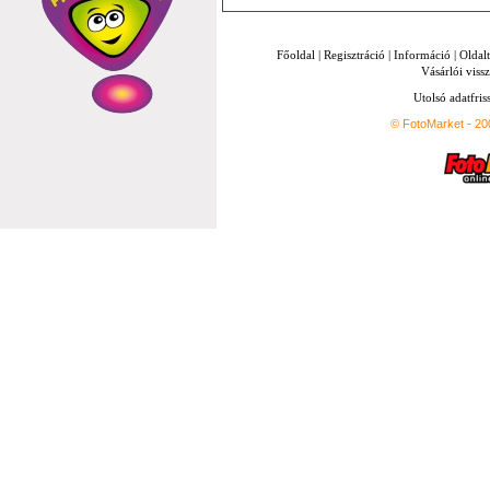
Főoldal
|
Regisztráció
|
Információ
|
Oldal
Vásárlói vissz
Utolsó adatfris
© FotoMarket - 2