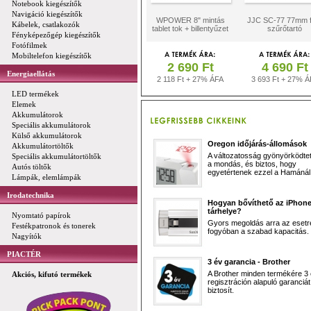
Notebook kiegészítők
Navigáció kiegészítők
WPOWER 8" mintás
JJC SC-77 77mm 
Kábelek, csatlakozók
tablet tok + billentyűzet
szűrőtartó
Fényképezőgép kiegészítők
Fotófilmek
Mobiltelefon kiegészítők
2 690 Ft
4 690 Ft
Energiaellátás
2 118 Ft + 27% ÁFA
3 693 Ft + 27% Á
LED termékek
Elemek
Akkumulátorok
Speciális akkumulátorok
Külső akkumulátorok
Oregon időjárás-állomások
Akkumulátortöltők
A változatosság gyönyörködtet,
Speciális akkumulátortöltők
a mondás, és biztos, hogy
Autós töltők
egyetértenek ezzel a Hamánál 
Lámpák, elemlámpák
Irodatechnika
Hogyan bővíthető az iPhon
tárhelye?
Nyomtató papírok
Gyors megoldás arra az esetr
Festékpatronok és tonerek
fogyóban a szabad kapacitás.
Nagyítók
PIACTÉR
3 év garancia - Brother
A Brother minden termékére 3
Akciós, kifutó termékek
regisztráción alapuló garanciát
biztosít.