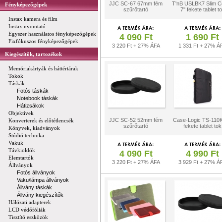
JJC SC-67 67mm fém
T'nB USLBK7 Slim C
Fényképezőgépek
szűrőtartó
7'' fekete tablet t
Instax kamera és film
Instax nyomtató
Egyszer használatos fényképezőgépek
4 090 Ft
1 690 Ft
Fixfókuszos fényképezőgépek
3 220 Ft + 27% ÁFA
1 331 Ft + 27% Á
Kiegészítők, tartozékok
Memóriakártyák és háttértárak
Tokok
Táskák
Fotós táskák
Notebook táskák
Hátizsákok
Objektívek
JJC SC-52 52mm fém
Case-Logic TS-110K 
Konverterek és előtétlencsék
szűrőtartó
fekete tablet tok
Könyvek, kiadványok
Stúdió technika
Vakuk
Távkioldók
4 090 Ft
4 990 Ft
Elemtartók
3 220 Ft + 27% ÁFA
3 929 Ft + 27% Á
Állványok
Fotós állványok
Vaku/lámpa állványok
Állvány táskák
Állvány kiegészítők
Hálózati adapterek
LCD védőfóliák
Tisztító eszközök