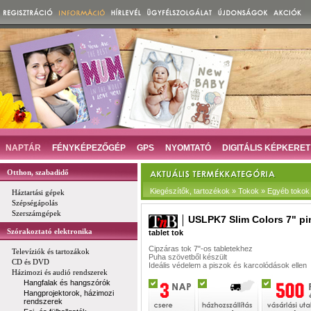
NAPTÁR
FÉNYKÉPEZŐGÉP
GPS
NYOMTATÓ
DIGITÁLIS KÉPKERET
Otthon, szabadidő
Kiegészítők, tartozékok » Tokok » Egyéb tokok
Háztartási gépek
Szépségápolás
Szerszámgépek
USLPK7 Slim Colors 7" pi
Szórakoztató elektronika
tablet tok
Cipzáras tok 7"-os tabletekhez
Televíziók és tartozákok
Puha szövetből készült
CD és DVD
Ideális védelem a piszok és karcolódások ellen
Házimozi és audió rendszerek
Hangfalak és hangszórók
Hangprojektorok, házimozi
rendszerek