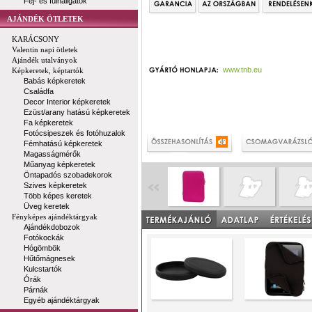
Fej- és fülhallgatók
AJÁNDÉK ÖTLETEK
KARÁCSONY
Valentin napi ötletek
Ajándék utalványok
www.tnb.eu
Képkeretek, képtartók
Babás képkeretek
Családfa
Decor Interior képkeretek
Ezüst/arany hatású képkeretek
Fa képkeretek
Fotócsipeszek és fotóhuzalok
Fémhatású képkeretek
Magasságmérők
Műanyag képkeretek
Öntapadós szobadekorok
Szives képkeretek
Több képes keretek
Üveg keretek
Fényképes ajándéktárgyak
Ajándékdobozok
Fotókockák
Hógömbök
Hűtőmágnesek
Kulcstartók
Órák
Párnák
Egyéb ajándéktárgyak