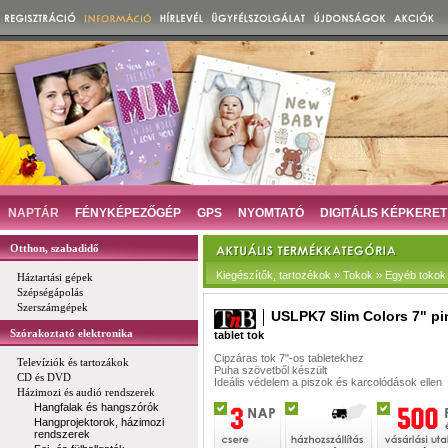
NAPTÁR
FÉNYKÉPEZŐGÉP
GPS
NYOMTATÓ
DIGITÁLIS KÉPKERET
Otthon, szabadidő
Kiegészítők, tartozékok » Tokok » Egyéb tokok
Háztartási gépek
Szépségápolás
Szerszámgépek
USLPK7 Slim Colors 7" pi
Szórakoztató elektronika
tablet tok
Cipzáras tok 7"-os tabletekhez
Televíziók és tartozákok
Puha szövetből készült
CD és DVD
Ideális védelem a piszok és karcolódások ellen
Házimozi és audió rendszerek
Hangfalak és hangszórók
Hangprojektorok, házimozi
rendszerek