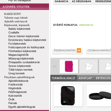
Fej- és fülhallgatók
AJÁNDÉK ÖTLETEK
KARÁCSONY
Valentin napi ötletek
Ajándék utalványok
www.tnb.eu
Képkeretek, képtartók
Babás képkeretek
Családfa
Decor Interior képkeretek
Ezüst/arany hatású képkeretek
Fa képkeretek
Fotócsipeszek és fotóhuzalok
Fémhatású képkeretek
Magasságmérők
Műanyag képkeretek
Öntapadós szobadekorok
Szives képkeretek
Több képes keretek
Üveg keretek
Fényképes ajándéktárgyak
Ajándékdobozok
Fotókockák
Hógömbök
Hűtőmágnesek
Kulcstartók
Órák
Párnák
Egyéb ajándéktárgyak