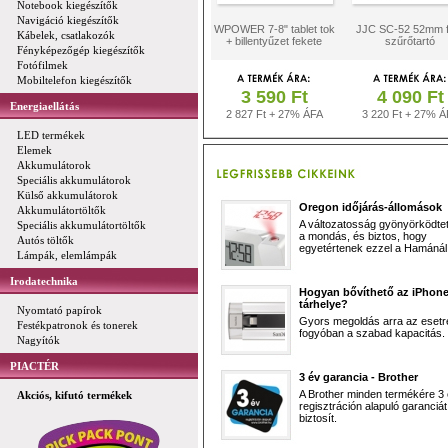
Notebook kiegészítők
Navigáció kiegészítők
WPOWER 7-8" tablet tok
JJC SC-52 52mm 
Kábelek, csatlakozók
+ billentyűzet fekete
szűrőtartó
Fényképezőgép kiegészítők
Fotófilmek
Mobiltelefon kiegészítők
3 590 Ft
4 090 Ft
Energiaellátás
2 827 Ft + 27% ÁFA
3 220 Ft + 27% Á
LED termékek
Elemek
Akkumulátorok
Speciális akkumulátorok
Külső akkumulátorok
Oregon időjárás-állomások
Akkumulátortöltők
A változatosság gyönyörködtet,
Speciális akkumulátortöltők
a mondás, és biztos, hogy
Autós töltők
egyetértenek ezzel a Hamánál 
Lámpák, elemlámpák
Irodatechnika
Hogyan bővíthető az iPhon
tárhelye?
Nyomtató papírok
Gyors megoldás arra az esetr
Festékpatronok és tonerek
fogyóban a szabad kapacitás.
Nagyítók
PIACTÉR
3 év garancia - Brother
A Brother minden termékére 3
Akciós, kifutó termékek
regisztráción alapuló garanciát
biztosít.