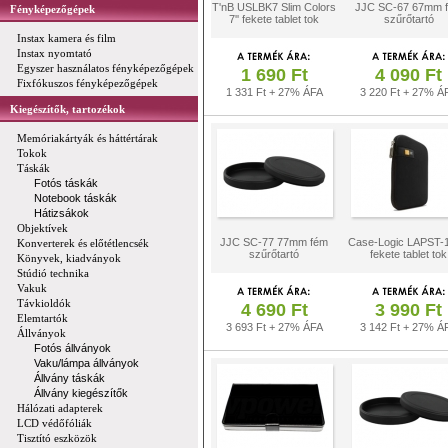
T'nB USLBK7 Slim Colors
JJC SC-67 67mm 
Fényképezőgépek
7'' fekete tablet tok
szűrőtartó
Instax kamera és film
Instax nyomtató
Egyszer használatos fényképezőgépek
1 690 Ft
4 090 Ft
Fixfókuszos fényképezőgépek
1 331 Ft + 27% ÁFA
3 220 Ft + 27% Á
Kiegészítők, tartozékok
Memóriakártyák és háttértárak
Tokok
Táskák
Fotós táskák
Notebook táskák
Hátizsákok
Objektívek
JJC SC-77 77mm fém
Case-Logic LAPST-
Konverterek és előtétlencsék
szűrőtartó
fekete tablet tok
Könyvek, kiadványok
Stúdió technika
Vakuk
Távkioldók
4 690 Ft
3 990 Ft
Elemtartók
3 693 Ft + 27% ÁFA
3 142 Ft + 27% Á
Állványok
Fotós állványok
Vaku/lámpa állványok
Állvány táskák
Állvány kiegészítők
Hálózati adapterek
LCD védőfóliák
Tisztító eszközök