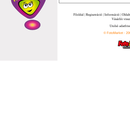
Főoldal
|
Regisztráció
|
Információ
|
Oldal
Vásárlói vissz
Utolsó adatfris
© FotoMarket - 2