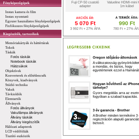
Fuji CP-50 csatoló
Valueline HDMI-mini
Fényképezőgépek
adapter
1m kábel
Instax kamera és film
Instax nyomtató
Egyszer használatos fényképezőgépek
5 070 Ft
990 Ft
Fixfókuszos fényképezőgépek
3 992 Ft + 27% ÁFA
780 Ft + 27% ÁF
Kiegészítők, tartozékok
Memóriakártyák és háttértárak
Tokok
Táskák
Fotós táskák
Oregon időjárás-állomások
Notebook táskák
A változatosság gyönyörködtet,
Hátizsákok
a mondás, és biztos, hogy
egyetértenek ezzel a Hamánál 
Objektívek
Konverterek és előtétlencsék
Könyvek, kiadványok
Hogyan bővíthető az iPhon
Stúdió technika
tárhelye?
Vakuk
Gyors megoldás arra az esetr
Távkioldók
fogyóban a szabad kapacitás.
Elemtartók
Állványok
Fotós állványok
3 év garancia - Brother
Vaku/lámpa állványok
A Brother minden termékére 3
Állvány táskák
regisztráción alapuló garanciát
Állvány kiegészítők
biztosít.
Hálózati adapterek
LCD védőfóliák
Tisztító eszközök