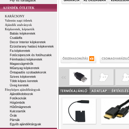
Fej- és fülhallgatók
AJÁNDÉK ÖTLETEK
KARÁCSONY
Valentin napi ötletek
Ajándék utalványok
Képkeretek, képtartók
Babás képkeretek
Családfa
Decor Interior képkeretek
Ezüst/arany hatású képkeretek
Fa képkeretek
Fotócsipeszek és fotóhuzalok
Fémhatású képkeretek
Magasságmérők
Műanyag képkeretek
Öntapadós szobadekorok
Szives képkeretek
Több képes keretek
Üveg keretek
Fényképes ajándéktárgyak
Ajándékdobozok
Fotókockák
Hógömbök
Hűtőmágnesek
Kulcstartók
Órák
Párnák
Egyéb ajándéktárgyak