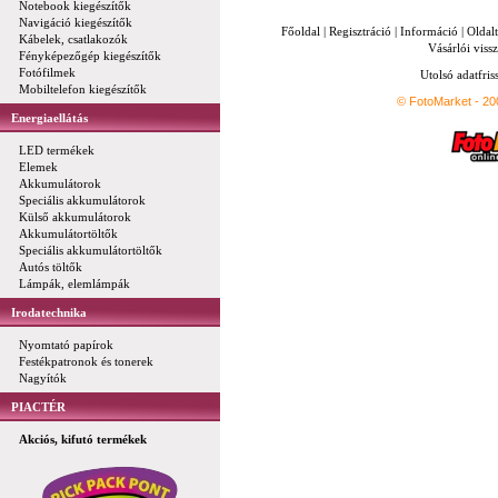
Notebook kiegészítők
Navigáció kiegészítők
Főoldal
|
Regisztráció
|
Információ
|
Oldal
Kábelek, csatlakozók
Vásárlói vissz
Fényképezőgép kiegészítők
Fotófilmek
Utolsó adatfris
Mobiltelefon kiegészítők
© FotoMarket - 2
Energiaellátás
LED termékek
Elemek
Akkumulátorok
Speciális akkumulátorok
Külső akkumulátorok
Akkumulátortöltők
Speciális akkumulátortöltők
Autós töltők
Lámpák, elemlámpák
Irodatechnika
Nyomtató papírok
Festékpatronok és tonerek
Nagyítók
PIACTÉR
Akciós, kifutó termékek