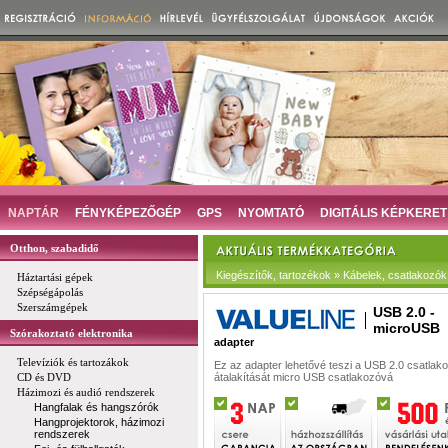
NAPTÁR
FÉNYKÉPEZŐGÉP
GPS
NYOMTATÓ
DIGITÁLIS KÉPKERET
Otthon, szabadidő
Kiegészítők, tartozékok » Kábelek, csatlakozók
Háztartási gépek
Szépségápolás
Szerszámgépek
USB 2.0 -
microUSB
Szórakoztató elektronika
adapter
Televíziók és tartozákok
Ez az adapter lehetővé teszi a USB 2.0 csatlako
CD és DVD
átalakítását micro USB csatlakozóvá
Házimozi és audió rendszerek
Hangfalak és hangszórók
Hangprojektorok, házimozi
rendszerek