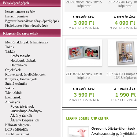
ZEP 8702V1 Nick 10*15
ZEP P5046 Fifty 10
Fényképezőgépek
képkeret
képkeret
Instax kamera és film
Instax nyomtató
Egyszer használatos fényképezőgépek
3 090 Ft
4 090 Ft
Fixfókuszos fényképezőgépek
2 433 Ft + 27% ÁFA
3 220 Ft + 27% Á
Kiegészítők, tartozékok
Memóriakártyák és háttértárak
Tokok
Táskák
Fotós táskák
Notebook táskák
Hátizsákok
Objektívek
ZEP 8702H2 Nick 13*18
ZEP S4057 Olimpia S
Konverterek és előtétlencsék
képkeret
13*18 képkeret
Könyvek, kiadványok
Stúdió technika
Vakuk
Távkioldók
3 590 Ft
1 990 Ft
Elemtartók
2 827 Ft + 27% ÁFA
1 567 Ft + 27% Á
Állványok
Fotós állványok
Vaku/lámpa állványok
Állvány táskák
Állvány kiegészítők
Hálózati adapterek
Oregon időjárás-állomások
LCD védőfóliák
A változatosság gyönyörködtet,
Tisztító eszközök