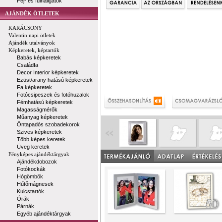
Fej- és fülhallgatók
AJÁNDÉK ÖTLETEK
KARÁCSONY
Valentin napi ötletek
Ajándék utalványok
Képkeretek, képtartók
Babás képkeretek
Családfa
Decor Interior képkeretek
Ezüst/arany hatású képkeretek
Fa képkeretek
Fotócsipeszek és fotóhuzalok
Fémhatású képkeretek
Magasságmérők
Műanyag képkeretek
Öntapadós szobadekorok
Szives képkeretek
Több képes keretek
Üveg keretek
Fényképes ajándéktárgyak
Ajándékdobozok
Fotókockák
Hógömbök
Hűtőmágnesek
Kulcstartók
Órák
Párnák
Egyéb ajándéktárgyak