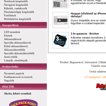
a mondás, és biztos, hogy
Notebook kiegészítők
egyetértenek ezzel a Hamánál 
Navigáció kiegészítők
Kábelek, csatlakozók
Fényképezőgép kiegészítők
Hogyan bővíthető az iPhon
Fotófilmek
tárhelye?
Mobiltelefon kiegészítők
Gyors megoldás arra az esetr
fogyóban a szabad kapacitás.
Energiaellátás
LED termékek
3 év garancia - Brother
Elemek
A Brother minden termékére 3
Akkumulátorok
regisztráción alapuló garanciát
Speciális akkumulátorok
biztosít.
Külső akkumulátorok
Akkumulátortöltők
Speciális akkumulátortöltők
Autós töltők
Lámpák, elemlámpák
Főoldal
|
Regisztráció
|
Információ
|
Oldal
Vásárlói vissz
Irodatechnika
Utolsó adatfris
Nyomtató papírok
Festékpatronok és tonerek
© FotoMarket - 2
Nagyítók
PIACTÉR
Akciós, kifutó termékek