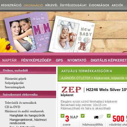
NAPTÁR
FÉNYKÉPEZŐGÉP
GPS
NYOMTATÓ
DIGITÁLIS KÉPKERET
Otthon, szabadidő
AJÁNDÉK ÖTLETEK » Képkeretek, képtartók »
Háztartási gépek
Szépségápolás
Szerszámgépek
H2246 Wels Silver 10
Szórakoztató elektronika
képkeret
Elegáns ezüst színű fémhatású képkeret
Televíziók és tartozákok
Berakható kép mérete: 10x15 cm
CD és DVD
Kitámasztható és falra is akasztható
Házimozi és audió rendszerek
Hangfalak és hangszórók
Hangprojektorok, házimozi
rendszerek