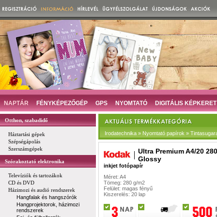
NAPTÁR
FÉNYKÉPEZŐGÉP
GPS
NYOMTATÓ
DIGITÁLIS KÉPKERET
Otthon, szabadidő
Irodatechnika » Nyomtató papírok » Tintasugar
Háztartási gépek
Szépségápolás
Szerszámgépek
Ultra Premium A4/20 28
Glossy
Szórakoztató elektronika
inkjet fotópapír
Televíziók és tartozákok
Méret: A4
CD és DVD
Tömeg: 280 g/m2
Felület: magas fényű
Házimozi és audió rendszerek
Kiszerelés: 20 lap
Hangfalak és hangszórók
Hangprojektorok, házimozi
rendszerek