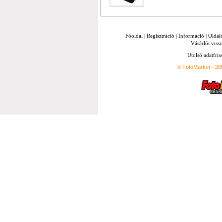
Főoldal
|
Regisztráció
|
Információ
|
Oldal
Vásárlói vissz
Utolsó adatfris
© FotoMarket - 2