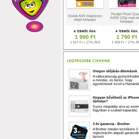
Pixeljet Photo Qual
Kodak A6/5 mágneses
A4/50 120g matt ink
inkjet fotópapír
fotópapír
1 990 Ft
1 790 Ft
1 567 Ft + 27% ÁFA
1 409 Ft + 27% Á
Oregon időjárás-állomások
A változatosság gyönyörködtet,
a mondás, és biztos, hogy
egyetértenek ezzel a Hamánál 
Hogyan bővíthető az iPhon
tárhelye?
Gyors megoldás arra az esetr
fogyóban a szabad kapacitás.
3 év garancia - Brother
A Brother minden termékére 3
regisztráción alapuló garanciát
biztosít.