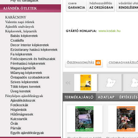
Fej- és fülhallgatók
AJÁNDÉK ÖTLETEK
KARÁCSONY
Valentin napi ötletek
Ajándék utalványok
www.kodak.hu
Képkeretek, képtartók
Babás képkeretek
Családfa
Decor Interior képkeretek
Ezüst/arany hatású képkeretek
Fa képkeretek
Fotócsipeszek és fotóhuzalok
Fémhatású képkeretek
Magasságmérők
Műanyag képkeretek
Öntapadós szobadekorok
Szives képkeretek
Több képes keretek
Üveg keretek
Fényképes ajándéktárgyak
Ajándékdobozok
Fotókockák
Hógömbök
Hűtőmágnesek
Kulcstartók
Órák
Párnák
Egyéb ajándéktárgyak