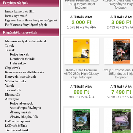
Pixeljet Premium A4/20
Pixeljet Professional
Fényképezőgépek
180 g fényes inkjet
260g fényes inkje
fotópapír
fotópapír
Instax kamera és film
Instax nyomtató
Egyszer használatos fényképezőgépek
2 000 Ft
3 090 Ft
Fixfókuszos fényképezőgépek
1 575 Ft + 27% ÁFA
2 433 Ft + 27% Á
Kiegészítők, tartozékok
Memóriakártyák és háttértárak
Tokok
Táskák
Fotós táskák
Notebook táskák
Hátizsákok
Objektívek
Kodak Ultra Premium
Pixeljet Professional
Konverterek és előtétlencsék
A6/20 280g High Glossy
195g fényes inkje
Könyvek, kiadványok
inkjet fotópapír
fotópapír
Stúdió technika
Vakuk
Távkioldók
990 Ft
7 490 Ft
Elemtartók
780 Ft + 27% ÁFA
5 898 Ft + 27% Á
Állványok
Fotós állványok
Vaku/lámpa állványok
Állvány táskák
Állvány kiegészítők
Hálózati adapterek
LCD védőfóliák
Tisztító eszközök