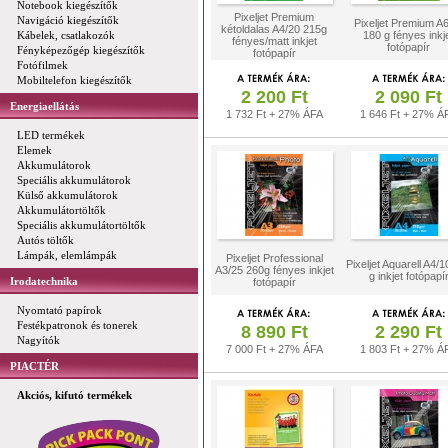
Notebook kiegészítők
Pixeljet Premium
Navigáció kiegészítők
Pixeljet Premium A
kétoldalas A4/20 215g
Kábelek, csatlakozók
180 g fényes inkj
fényes/matt inkjet
fotópapír
Fényképezőgép kiegészítők
fotópapír
Fotófilmek
Mobiltelefon kiegészítők
2 200 Ft
2 090 Ft
Energiaellátás
1 732 Ft + 27% ÁFA
1 646 Ft + 27% Á
LED termékek
Elemek
Akkumulátorok
Speciális akkumulátorok
Külső akkumulátorok
Akkumulátortöltők
Speciális akkumulátortöltők
Autós töltők
Lámpák, elemlámpák
Pixeljet Professional
Pixeljet Aquarell A4/
A3/25 260g fényes inkjet
g inkjet fotópapí
Irodatechnika
fotópapír
Nyomtató papírok
Festékpatronok és tonerek
8 890 Ft
2 290 Ft
Nagyítók
7 000 Ft + 27% ÁFA
1 803 Ft + 27% Á
PIACTÉR
Akciós, kifutó termékek