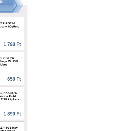
ZEP PG114
arany hógömb
1 790 Ft
ZEP BX6W
Praga W USB
doboz
650 Ft
ZEP KA857G
Andria Gold
13*18 képkeret
1 890 Ft
ZEP TG146W
Arles White