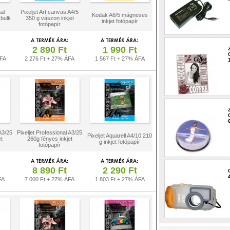
al
Pixeljet Art canvas A4/5
Kodak A6/5 mágneses
bulk
350 g vászon inkjet
inkjet fotópapír
fotópapír
2 890 Ft
1 990 Ft
ÁFA
2 276 Ft + 27% ÁFA
1 567 Ft + 27% ÁFA
 A3/25
Pixeljet Professional A3/25
Pixeljet Aquarell A4/10 210
t
260g fényes inkjet
g inkjet fotópapír
fotópapír
8 890 Ft
2 290 Ft
FA
7 000 Ft + 27% ÁFA
1 803 Ft + 27% ÁFA