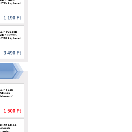
10*15 képkeret
1 190 Ft
ZEP TG334B
Arles Brown
30*40 képkeret
3 490 Ft
ZEP Y21B
Mikulás
dekoráció
1 500 Ft
Nikon EH-61
hálózati
adapter