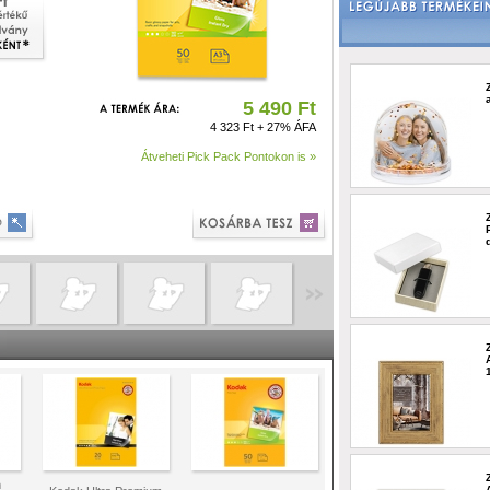
5 490 Ft
4 323 Ft + 27% ÁFA
Átveheti Pick Pack Pontokon is »
m