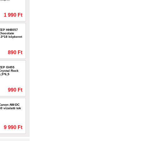
1 990 Ft
ZEP HH8057
Chocolate
13*18 képkeret
890 Ft
ZEP GH55
Crystal Rock
6,5*6,5
990 Ft
Canon AW-DC
40 vízalatti tok
9 990 Ft