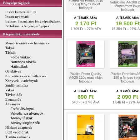
Pixeljet Art Photo A4/10
kétoldalas A4/200 
Fényképezőgépek
300 g fényes inkjet
fényes/matt inkje
fotópapír
fotópapír
Instax kamera és film
Instax nyomtató
Egyszer használatos fényképezőgépek
2 170 Ft
19 500 Ft
Fixfókuszos fényképezőgépek
1 709 Ft + 27% ÁFA
15 354 Ft + 27% 
Kiegészítők, tartozékok
Memóriakártyák és háttértárak
Tokok
Táskák
Fotós táskák
Notebook táskák
Hátizsákok
Objektívek
Pixeljet Photo Quality
Pixeljet Premium A
Konverterek és előtétlencsék
A4/20 120g matt inkjet
180 g fényes inkj
Könyvek, kiadványok
fotópapír
fotópapír
Stúdió technika
Vakuk
Távkioldók
690 Ft
2 090 Ft
Elemtartók
543 Ft + 27% ÁFA
1 646 Ft + 27% Á
Állványok
Fotós állványok
Vaku/lámpa állványok
Állvány táskák
Állvány kiegészítők
Hálózati adapterek
LCD védőfóliák
Tisztító eszközök