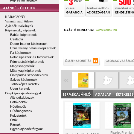
Fej- és fülhallgatók
AJÁNDÉK ÖTLETEK
KARÁCSONY
Valentin napi ötletek
Ajándék utalványok
www.kodak.hu
Képkeretek, képtartók
Babás képkeretek
Családfa
Decor Interior képkeretek
Ezüst/arany hatású képkeretek
Fa képkeretek
Fotócsipeszek és fotóhuzalok
Fémhatású képkeretek
Magasságmérők
Műanyag képkeretek
Öntapadós szobadekorok
Szives képkeretek
Több képes keretek
Üveg keretek
Fényképes ajándéktárgyak
Ajándékdobozok
Fotókockák
Hógömbök
Hűtőmágnesek
Kulcstartók
Órák
Párnák
Egyéb ajándéktárgyak
Pixeljet Premiu