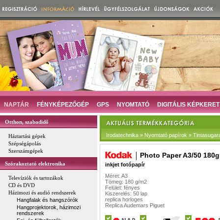
NAPTÁR
FÉNYKÉPEZŐGÉP
GPS
NYOMTATÓ
DIGITÁLIS KÉPKERET
Otthon, szabadidő
Irodatechnika » Nyomtató papírok » Tintasugar
Háztartási gépek
Szépségápolás
Szerszámgépek
Photo Paper A3/50 180g
Szórakoztató elektronika
inkjet fotópapír
Méret: A3
Televíziók és tartozákok
Tömeg: 180 g/m2
CD és DVD
Felület: fényes
Házimozi és audió rendszerek
Kiszerelés: 50 lap
replica horloges
Hangfalak és hangszórók
Replica Audemars Piguet
Hangprojektorok, házimozi
rendszerek