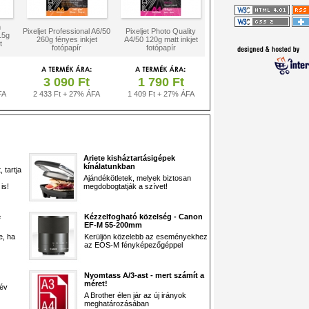
m
Pixeljet Professional A6/50
Pixeljet Photo Quality
15g
260g fényes inkjet
A4/50 120g matt inkjet
t
fotópapír
fotópapír
3 090 Ft
1 790 Ft
FA
2 433 Ft + 27% ÁFA
1 409 Ft + 27% ÁFA
Ariete kisháztartásigépek
kínálatunkban
 tartja
Ajándékötletek, melyek biztosan
is!
megdobogtatják a szívet!
e
Kézzelfogható közelség - Canon
EF-M 55-200mm
e, ha
Kerüljön közelebb az eseményekhez
az EOS-M fényképezőgéppel
Nyomtass A/3-ast - mert számít a
méret!
 év
A Brother élen jár az új irányok
meghatározásában