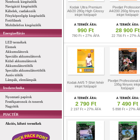
Notebook kiegészítők
Navigáció kiegészítők
Kodak Ultra Premium
Pixeljet Profession
Kábelek, csatlakozók
A6/20 280g High Glossy
A4/200 260g fényes 
inkjet fotópapír
inkjet fotópapír
Fényképezőgép kiegészítők
Fotófilmek
Mobiltelefon kiegészítők
990 Ft
28 900 Ft
Energiaellátás
780 Ft + 27% ÁFA
22 756 Ft + 27% 
LED termékek
Elemek
Akkumulátorok
Speciális akkumulátorok
Külső akkumulátorok
Akkumulátortöltők
Speciális akkumulátortöltők
Autós töltők
Lámpák, elemlámpák
Pixeljet Professional
Kodak A4/5 T-Shirt fehér
195g fényes inkje
inkjet fotópapír
Irodatechnika
fotópapír
Nyomtató papírok
Festékpatronok és tonerek
2 790 Ft
7 490 Ft
Nagyítók
2 197 Ft + 27% ÁFA
5 898 Ft + 27% Á
PIACTÉR
Akciós, kifutó termékek