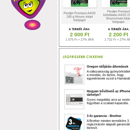
Pixeljet Premiu
Pixeljet Premium A4/20
kétoldalas A4/20 2
180 g fényes inkjet
fényes/matt inkje
fotópapír
fotópapír
2 000 Ft
2 200 Ft
1 575 Ft + 27% ÁFA
1 732 Ft + 27% Á
Oregon időjárás-állomások
A változatosság gyönyörködtet,
a mondás, és biztos, hogy
egyetértenek ezzel a Hamánál 
Hogyan bővíthető az iPhon
tárhelye?
Gyors megoldás arra az esetr
fogyóban a szabad kapacitás.
3 év garancia - Brother
A Brother minden termékére 3
regisztráción alapuló garanciát
biztosít.