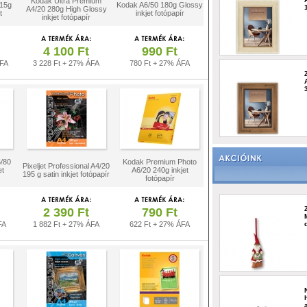
Kodak Ultra Premium
215g
Kodak A6/50 180g Glossy
A4/20 280g High Glossy
t
inkjet fotópapír
inkjet fotópapír
4 100 Ft
990 Ft
ÁFA
3 228 Ft + 27% ÁFA
780 Ft + 27% ÁFA
6/80
Kodak Premium Photo
Pixeljet Professional A4/20
et
A6/20 240g inkjet
195 g satin inkjet fotópapír
fotópapír
2 390 Ft
790 Ft
FA
1 882 Ft + 27% ÁFA
622 Ft + 27% ÁFA