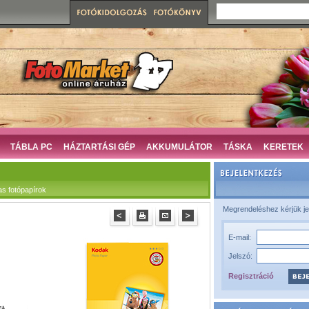
TÁBLA PC
HÁZTARTÁSI GÉP
AKKUMULÁTOR
TÁSKA
KERETEK
as fotópapírok
Megrendeléshez kérjük je
E-mail:
Jelszó:
Regisztráció