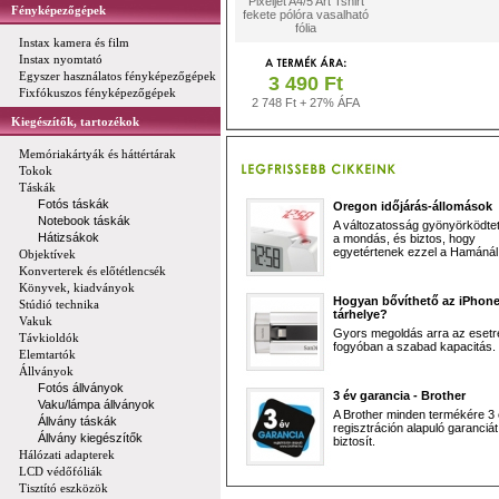
Pixeljet A4/5 Art Tshirt
Fényképezőgépek
fekete pólóra vasalható
fólia
Instax kamera és film
Instax nyomtató
Egyszer használatos fényképezőgépek
3 490 Ft
Fixfókuszos fényképezőgépek
2 748 Ft + 27% ÁFA
Kiegészítők, tartozékok
Memóriakártyák és háttértárak
Tokok
Táskák
Fotós táskák
Oregon időjárás-állomások
Notebook táskák
A változatosság gyönyörködtet,
Hátizsákok
a mondás, és biztos, hogy
egyetértenek ezzel a Hamánál 
Objektívek
Konverterek és előtétlencsék
Könyvek, kiadványok
Hogyan bővíthető az iPhon
Stúdió technika
tárhelye?
Vakuk
Gyors megoldás arra az esetr
Távkioldók
fogyóban a szabad kapacitás.
Elemtartók
Állványok
Fotós állványok
3 év garancia - Brother
Vaku/lámpa állványok
A Brother minden termékére 3
Állvány táskák
regisztráción alapuló garanciát
Állvány kiegészítők
biztosít.
Hálózati adapterek
LCD védőfóliák
Tisztító eszközök