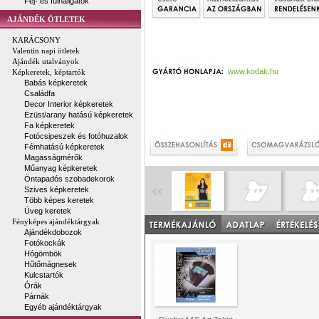
Fej- és fülhallgatók
AJÁNDÉK ÖTLETEK
KARÁCSONY
Valentin napi ötletek
Ajándék utalványok
www.kodak.hu
Képkeretek, képtartók
Babás képkeretek
Családfa
Decor Interior képkeretek
Ezüst/arany hatású képkeretek
Fa képkeretek
Fotócsipeszek és fotóhuzalok
Fémhatású képkeretek
Magasságmérők
Műanyag képkeretek
Öntapadós szobadekorok
Szives képkeretek
Több képes keretek
Üveg keretek
Fényképes ajándéktárgyak
Ajándékdobozok
Fotókockák
Hógömbök
Hűtőmágnesek
Kulcstartók
Órák
Párnák
Egyéb ajándéktárgyak