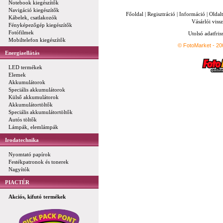
Notebook kiegészítők
Navigáció kiegészítők
Főoldal
|
Regisztráció
|
Információ
|
Oldal
Kábelek, csatlakozók
Vásárlói vissz
Fényképezőgép kiegészítők
Fotófilmek
Utolsó adatfris
Mobiltelefon kiegészítők
© FotoMarket - 2
Energiaellátás
LED termékek
Elemek
Akkumulátorok
Speciális akkumulátorok
Külső akkumulátorok
Akkumulátortöltők
Speciális akkumulátortöltők
Autós töltők
Lámpák, elemlámpák
Irodatechnika
Nyomtató papírok
Festékpatronok és tonerek
Nagyítók
PIACTÉR
Akciós, kifutó termékek