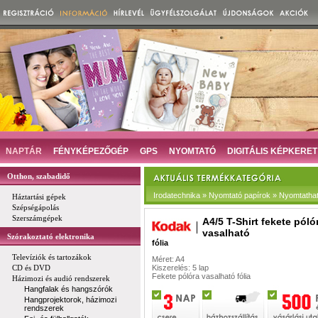
NAPTÁR
FÉNYKÉPEZŐGÉP
GPS
NYOMTATÓ
DIGITÁLIS KÉPKERET
Otthon, szabadidő
Irodatechnika » Nyomtató papírok » Nyomtatha
Háztartási gépek
Szépségápolás
Szerszámgépek
A4/5 T-Shirt fekete póló
vasalható
Szórakoztató elektronika
fólia
Televíziók és tartozákok
Méret: A4
CD és DVD
Kiszerelés: 5 lap
Fekete pólóra vasalható fólia
Házimozi és audió rendszerek
Hangfalak és hangszórók
Hangprojektorok, házimozi
rendszerek