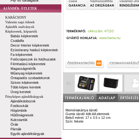
Fej- és fülhallgatók
AJÁNDÉK ÖTLETEK
KARÁCSONY
Valentin napi ötletek
Ajándék utalványok
cikkszám: 47153
Képkeretek, képtartók
Babás képkeretek
www.hama.hu
Családfa
Decor Interior képkeretek
Ezüst/arany hatású képkeretek
Fa képkeretek
Fotócsipeszek és fotóhuzalok
Fémhatású képkeretek
Magasságmérők
Műanyag képkeretek
Öntapadós szobadekorok
Szives képkeretek
Több képes keretek
Üveg keretek
Fényképes ajándéktárgyak
Ajándékdobozok
Fotókockák
Memóriakártya tároló
Hógömbök
Gumis tároló 4db AA elemnek
Hűtőmágnesek
Belső méret: 17 x 3.5 x 12 cm
Kulcstartók
Szín: fekete
Órák
Párnák
Egyéb ajándéktárgyak