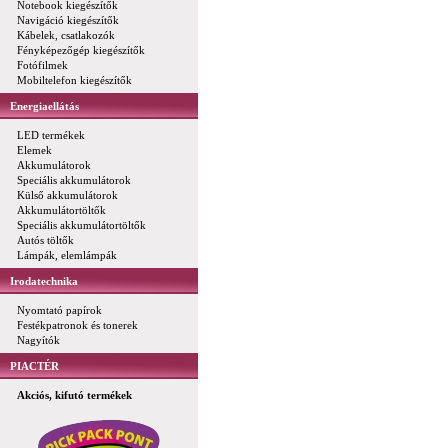
Notebook kiegészítők
Navigáció kiegészítők
Kábelek, csatlakozók
Fényképezőgép kiegészítők
Fotófilmek
Mobiltelefon kiegészítők
Energiaellátás
LED termékek
Elemek
Akkumulátorok
Speciális akkumulátorok
Külső akkumulátorok
Akkumulátortöltők
Speciális akkumulátortöltők
Autós töltők
Lámpák, elemlámpák
Irodatechnika
Nyomtató papírok
Festékpatronok és tonerek
Nagyítók
PIACTÉR
Akciós, kifutó termékek