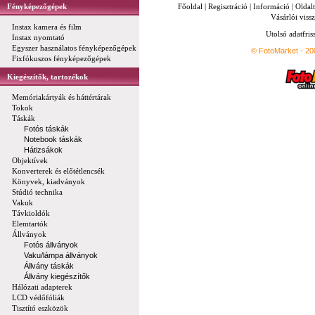
Fényképezőgépek
Főoldal
|
Regisztráció
|
Információ
|
Oldal
Vásárlói vissz
Instax kamera és film
Utolsó adatfris
Instax nyomtató
Egyszer használatos fényképezőgépek
© FotoMarket - 2
Fixfókuszos fényképezőgépek
Kiegészítők, tartozékok
Memóriakártyák és háttértárak
Tokok
Táskák
Fotós táskák
Notebook táskák
Hátizsákok
Objektívek
Konverterek és előtétlencsék
Könyvek, kiadványok
Stúdió technika
Vakuk
Távkioldók
Elemtartók
Állványok
Fotós állványok
Vaku/lámpa állványok
Állvány táskák
Állvány kiegészítők
Hálózati adapterek
LCD védőfóliák
Tisztító eszközök