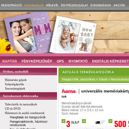
NAPTÁR
FÉNYKÉPEZŐGÉP
GPS
NYOMTATÓ
DIGITÁLIS KÉPKERET
Otthon, szabadidő
Kiegészítők, tartozékok » Tokok » Memóriakárt
Háztartási gépek
Szépségápolás
Szerszámgépek
univerzális memóriakárt
Szórakoztató elektronika
tok
Memóriakártya tároló
Televíziók és tartozákok
Gumis tároló 4db AA elemnek
CD és DVD
Belső méret: 17 x 3.5 x 12 cm
Házimozi és audió rendszerek
Szín: fekete
Hangfalak és hangszórók
Hangprojektorok, házimozi
rendszerek