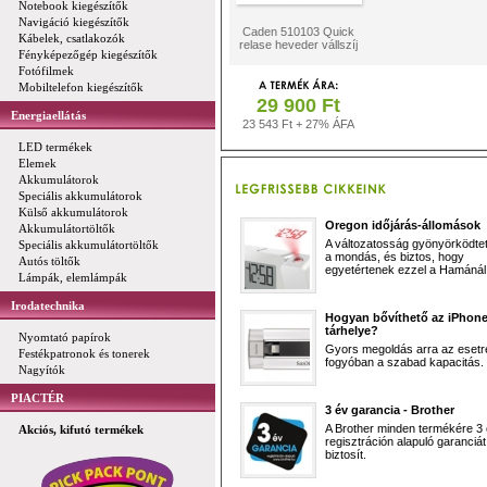
Notebook kiegészítők
Navigáció kiegészítők
Caden 510103 Quick
Kábelek, csatlakozók
relase heveder vállszíj
Fényképezőgép kiegészítők
Fotófilmek
Mobiltelefon kiegészítők
29 900 Ft
Energiaellátás
23 543 Ft + 27% ÁFA
LED termékek
Elemek
Akkumulátorok
Speciális akkumulátorok
Külső akkumulátorok
Oregon időjárás-állomások
Akkumulátortöltők
A változatosság gyönyörködtet,
Speciális akkumulátortöltők
a mondás, és biztos, hogy
Autós töltők
egyetértenek ezzel a Hamánál 
Lámpák, elemlámpák
Irodatechnika
Hogyan bővíthető az iPhon
tárhelye?
Nyomtató papírok
Gyors megoldás arra az esetr
Festékpatronok és tonerek
fogyóban a szabad kapacitás.
Nagyítók
PIACTÉR
3 év garancia - Brother
A Brother minden termékére 3
Akciós, kifutó termékek
regisztráción alapuló garanciát
biztosít.