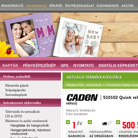
NAPTÁR
FÉNYKÉPEZŐGÉP
GPS
NYOMTATÓ
DIGITÁLIS KÉPKERET
Otthon, szabadidő
Kiegészítők, tartozékok » Fényképezőgép kieg
Háztartási gépek
Szépségápolás
Szerszámgépek
510102 Quick re
Szórakoztató elektronika
vállszíj
Masszív kivitelezés
Televíziók és tartozákok
Fém karabiner
CD és DVD
Házimozi és audió rendszerek
Hangfalak és hangszórók
Hangprojektorok, házimozi
rendszerek