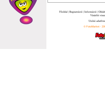
Főoldal
|
Regisztráció
|
Információ
|
Oldal
Vásárlói vissz
Utolsó adatfris
© FotoMarket - 2