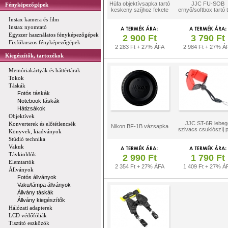
Hüfa objektívsapka tartó
JJC FU-SOB
Fényképezőgépek
keskeny szíjhoz fekete
ernyő/softbox tartó 
Instax kamera és film
Instax nyomtató
Egyszer használatos fényképezőgépek
2 900 Ft
3 790 Ft
Fixfókuszos fényképezőgépek
2 283 Ft + 27% ÁFA
2 984 Ft + 27% Á
Kiegészítők, tartozékok
Memóriakártyák és háttértárak
Tokok
Táskák
Fotós táskák
Notebook táskák
Hátizsákok
Objektívek
JJC ST-6R lebeg
Konverterek és előtétlencsék
Nikon BF-1B vázsapka
szivacs csuklószíj p
Könyvek, kiadványok
Stúdió technika
Vakuk
Távkioldók
2 990 Ft
1 790 Ft
Elemtartók
2 354 Ft + 27% ÁFA
1 409 Ft + 27% Á
Állványok
Fotós állványok
Vaku/lámpa állványok
Állvány táskák
Állvány kiegészítők
Hálózati adapterek
LCD védőfóliák
Tisztító eszközök