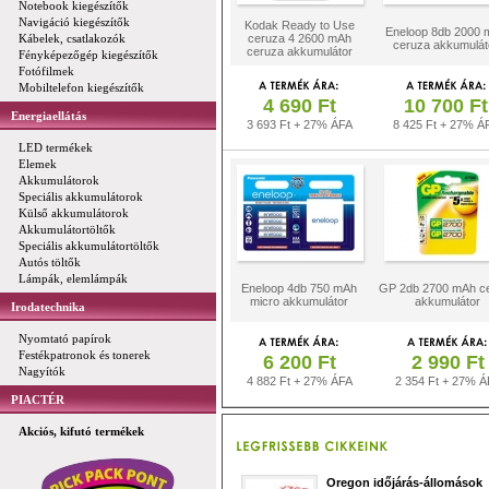
Notebook kiegészítők
Navigáció kiegészítők
Kodak Ready to Use
Eneloop 8db 2000 
Kábelek, csatlakozók
ceruza 4 2600 mAh
ceruza akkumulát
ceruza akkumulátor
Fényképezőgép kiegészítők
Fotófilmek
Mobiltelefon kiegészítők
4 690 Ft
10 700 Ft
Energiaellátás
3 693 Ft + 27% ÁFA
8 425 Ft + 27% Á
LED termékek
Elemek
Akkumulátorok
Speciális akkumulátorok
Külső akkumulátorok
Akkumulátortöltők
Speciális akkumulátortöltők
Autós töltők
Lámpák, elemlámpák
Eneloop 4db 750 mAh
GP 2db 2700 mAh c
micro akkumulátor
akkumulátor
Irodatechnika
Nyomtató papírok
Festékpatronok és tonerek
6 200 Ft
2 990 Ft
Nagyítók
4 882 Ft + 27% ÁFA
2 354 Ft + 27% Á
PIACTÉR
Akciós, kifutó termékek
Oregon időjárás-állomások