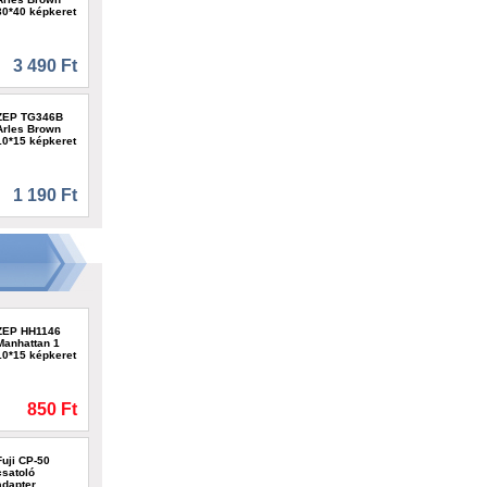
30*40 képkeret
3 490 Ft
ZEP TG346B
Arles Brown
10*15 képkeret
1 190 Ft
ZEP HH1146
Manhattan 1
10*15 képkeret
850 Ft
Fuji CP-50
csatoló
adapter