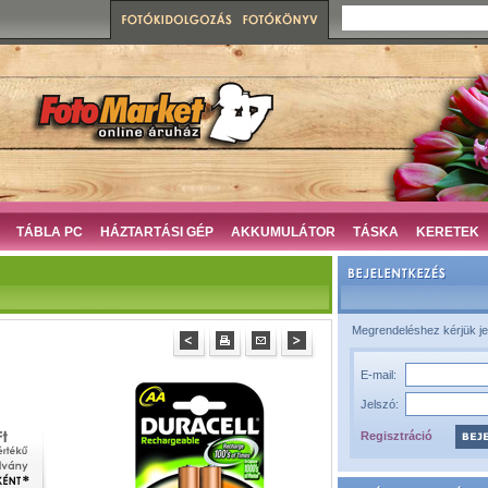
TÁBLA PC
HÁZTARTÁSI GÉP
AKKUMULÁTOR
TÁSKA
KERETEK
Megrendeléshez kérjük je
E-mail:
Jelszó:
Regisztráció