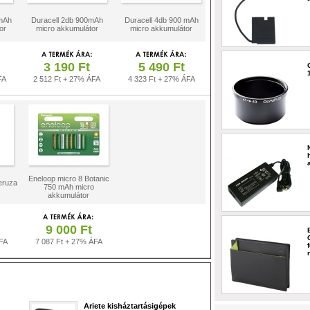
mAh
Duracell 2db 900mAh
Duracell 4db 900 mAh
or
micro akkumulátor
micro akkumulátor
3 190 Ft
5 490 Ft
FA
2 512 Ft + 27% ÁFA
4 323 Ft + 27% ÁFA
Eneloop micro 8 Botanic
eruza
750 mAh micro
akkumulátor
9 000 Ft
FA
7 087 Ft + 27% ÁFA
Ariete kisháztartásigépek