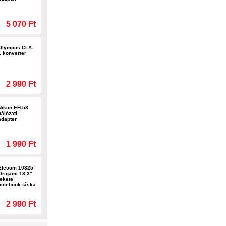
5 070 Ft
Olympus CLA-
1 konverter
2 990 Ft
Nikon EH-53
hálózati
adapter
1 990 Ft
Elecom 10325
Origami 13,3"
fekete
notebook táska
2 990 Ft