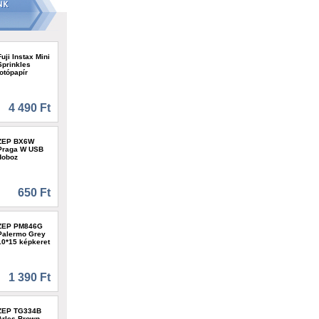
Fuji Instax Mini
Sprinkles
fotópapír
4 490 Ft
ZEP BX6W
Praga W USB
doboz
650 Ft
ZEP PM846G
Palermo Grey
10*15 képkeret
1 390 Ft
ZEP TG334B
Arles Brown