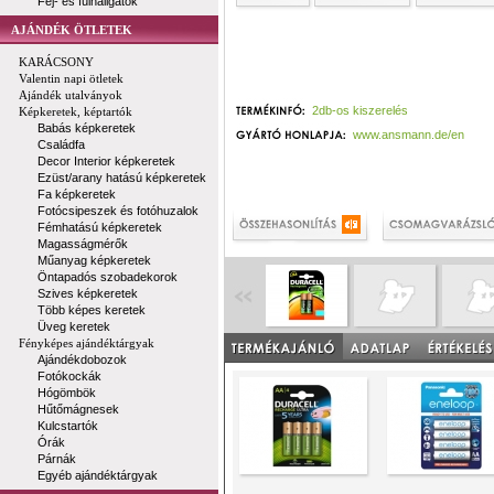
Fej- és fülhallgatók
AJÁNDÉK ÖTLETEK
KARÁCSONY
Valentin napi ötletek
Ajándék utalványok
2db-os kiszerelés
Képkeretek, képtartók
Babás képkeretek
www.ansmann.de/en
Családfa
Decor Interior képkeretek
Ezüst/arany hatású képkeretek
Fa képkeretek
Fotócsipeszek és fotóhuzalok
Fémhatású képkeretek
Magasságmérők
Műanyag képkeretek
Öntapadós szobadekorok
Szives képkeretek
Több képes keretek
Üveg keretek
Fényképes ajándéktárgyak
Ajándékdobozok
Fotókockák
Hógömbök
Hűtőmágnesek
Kulcstartók
Órák
Párnák
Egyéb ajándéktárgyak