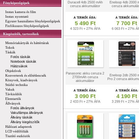
Duracell 4db 2500 mAh
Eneloop 4db 2000 
Fényképezőgépek
ceruza akkumulátor
ceruza akkumulát
Instax kamera és film
Instax nyomtató
Egyszer használatos fényképezőgépek
5 490 Ft
7 700 Ft
Fixfókuszos fényképezőgépek
4 323 Ft + 27% ÁFA
6 063 Ft + 27% Á
Kiegészítők, tartozékok
Memóriakártyák és háttértárak
Tokok
Táskák
Fotós táskák
Notebook táskák
Hátizsákok
Objektívek
Panasonic akku ceruza 2
Eneloop 2db 2500 
Konverterek és előtétlencsék
2700mAh ceruza
Pro 2 ceruza akkumu
Könyvek, kiadványok
akkumulátor
Stúdió technika
Vakuk
Távkioldók
3 090 Ft
4 190 Ft
Elemtartók
2 433 Ft + 27% ÁFA
3 299 Ft + 27% Á
Állványok
Fotós állványok
Vaku/lámpa állványok
Állvány táskák
Állvány kiegészítők
Hálózati adapterek
LCD védőfóliák
Tisztító eszközök