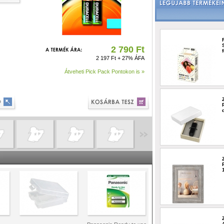
2 790 Ft
2 197 Ft + 27% ÁFA
Átveheti Pick Pack Pontokon is »