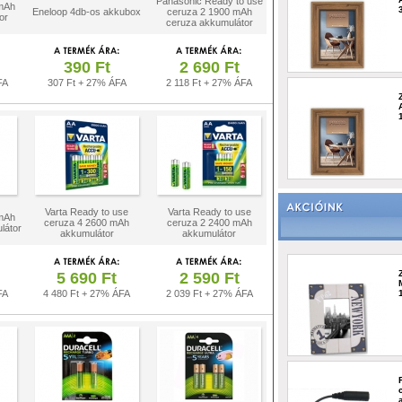
Panasonic Ready to use
mAh
Eneloop 4db-os akkubox
ceruza 2 1900 mAh
or
ceruza akkumulátor
390 Ft
2 690 Ft
FA
307 Ft + 27% ÁFA
2 118 Ft + 27% ÁFA
Varta Ready to use
Varta Ready to use
mAh
ceruza 4 2600 mAh
ceruza 2 2400 mAh
látor
akkumulátor
akkumulátor
5 690 Ft
2 590 Ft
FA
4 480 Ft + 27% ÁFA
2 039 Ft + 27% ÁFA