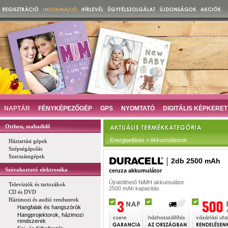
NAPTÁR
FÉNYKÉPEZŐGÉP
GPS
NYOMTATÓ
DIGITÁLIS KÉPKERET
Otthon, szabadidő
Energiaellátás » Akkumulátorok
Háztartási gépek
Szépségápolás
Szerszámgépek
2db 2500 mAh
Szórakoztató elektronika
ceruza akkumulátor
Újratölthető NiMH akkumulátor
Televíziók és tartozákok
2500 mAh kapacitás
CD és DVD
Házimozi és audió rendszerek
Hangfalak és hangszórók
Hangprojektorok, házimozi
rendszerek