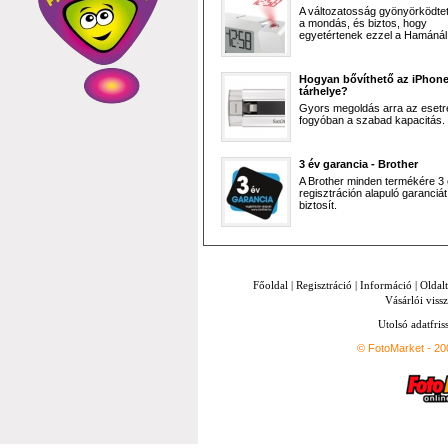
A változatosság gyönyörködtet,
a mondás, és biztos, hogy
egyetértenek ezzel a Hamánál 
Hogyan bővíthető az iPhon
tárhelye?
Gyors megoldás arra az esetr
fogyóban a szabad kapacitás.
3 év garancia - Brother
A Brother minden termékére 3
regisztráción alapuló garanciát
biztosít.
Főoldal
|
Regisztráció
|
Információ
|
Oldal
Vásárlói vissz
Utolsó adatfris
© FotoMarket - 2