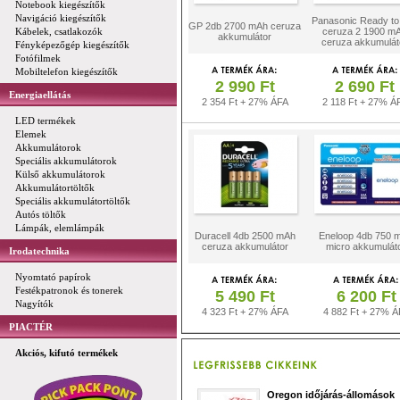
Notebook kiegészítők
Navigáció kiegészítők
Panasonic Ready to
GP 2db 2700 mAh ceruza
Kábelek, csatlakozók
ceruza 2 1900 m
akkumulátor
ceruza akkumulát
Fényképezőgép kiegészítők
Fotófilmek
Mobiltelefon kiegészítők
2 990 Ft
2 690 Ft
Energiaellátás
2 354 Ft + 27% ÁFA
2 118 Ft + 27% Á
LED termékek
Elemek
Akkumulátorok
Speciális akkumulátorok
Külső akkumulátorok
Akkumulátortöltők
Speciális akkumulátortöltők
Autós töltők
Lámpák, elemlámpák
Duracell 4db 2500 mAh
Eneloop 4db 750 
ceruza akkumulátor
micro akkumulát
Irodatechnika
Nyomtató papírok
Festékpatronok és tonerek
5 490 Ft
6 200 Ft
Nagyítók
4 323 Ft + 27% ÁFA
4 882 Ft + 27% Á
PIACTÉR
Akciós, kifutó termékek
Oregon időjárás-állomások