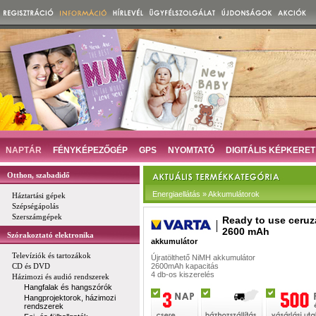
NAPTÁR
FÉNYKÉPEZŐGÉP
GPS
NYOMTATÓ
DIGITÁLIS KÉPKERET
Otthon, szabadidő
Energiaellátás » Akkumulátorok
Háztartási gépek
Szépségápolás
Szerszámgépek
Ready to use ceruz
2600 mAh
Szórakoztató elektronika
akkumulátor
Televíziók és tartozákok
Újratölthető NiMH akkumulátor
CD és DVD
2600mAh kapacitás
4 db-os kiszerelés
Házimozi és audió rendszerek
Hangfalak és hangszórók
Hangprojektorok, házimozi
rendszerek