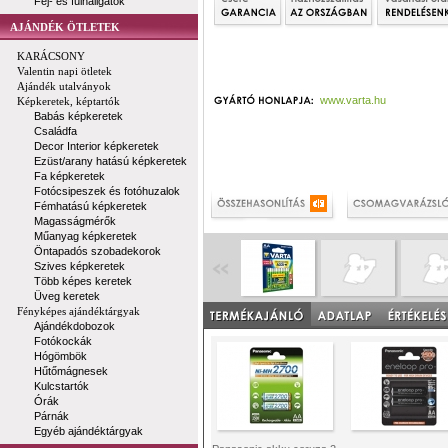
Fej- és fülhallgatók
AJÁNDÉK ÖTLETEK
KARÁCSONY
Valentin napi ötletek
Ajándék utalványok
www.varta.hu
Képkeretek, képtartók
Babás képkeretek
Családfa
Decor Interior képkeretek
Ezüst/arany hatású képkeretek
Fa képkeretek
Fotócsipeszek és fotóhuzalok
Fémhatású képkeretek
Magasságmérők
Műanyag képkeretek
Öntapadós szobadekorok
Szives képkeretek
Több képes keretek
Üveg keretek
Fényképes ajándéktárgyak
Ajándékdobozok
Fotókockák
Hógömbök
Hűtőmágnesek
Kulcstartók
Órák
Párnák
Egyéb ajándéktárgyak