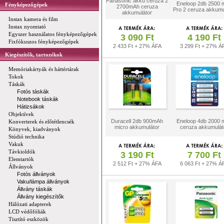
Panasonic akku ceruza 2
Eneloop 2db 2500 
Fényképezőgépek
2700mAh ceruza
Pro 2 ceruza akkumu
akkumulátor
Instax kamera és film
Instax nyomtató
Egyszer használatos fényképezőgépek
3 090 Ft
4 190 Ft
Fixfókuszos fényképezőgépek
2 433 Ft + 27% ÁFA
3 299 Ft + 27% Á
Kiegészítők, tartozékok
Memóriakártyák és háttértárak
Tokok
Táskák
Fotós táskák
Notebook táskák
Hátizsákok
Objektívek
Duracell 2db 900mAh
Eneloop 4db 2000 
Konverterek és előtétlencsék
micro akkumulátor
ceruza akkumulát
Könyvek, kiadványok
Stúdió technika
Vakuk
Távkioldók
3 190 Ft
7 700 Ft
Elemtartók
2 512 Ft + 27% ÁFA
6 063 Ft + 27% Á
Állványok
Fotós állványok
Vaku/lámpa állványok
Állvány táskák
Állvány kiegészítők
Hálózati adapterek
LCD védőfóliák
Tisztító eszközök