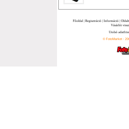
Főoldal
|
Regisztráció
|
Információ
|
Oldal
Vásárlói vissz
Utolsó adatfris
© FotoMarket - 2