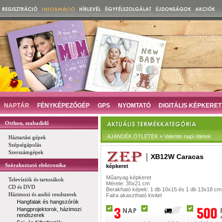
NAPTÁR
FÉNYKÉPEZŐGÉP
GPS
NYOMTATÓ
DIGITÁLIS KÉPKERET
Otthon, szabadidő
AJÁNDÉK ÖTLETEK » Valentin napi ötletek
Háztartási gépek
Szépségápolás
Szerszámgépek
XB12W Caracas
Szórakoztató elektronika
képkeret
Műanyag képkeret
Televíziók és tartozákok
Mérete: 35x21 cm
CD és DVD
Berakható képek: 1 db 10x15 és 1 db 13x18 cm
Házimozi és audió rendszerek
Falra akasztható kivitel
Hangfalak és hangszórók
Hangprojektorok, házimozi
rendszerek