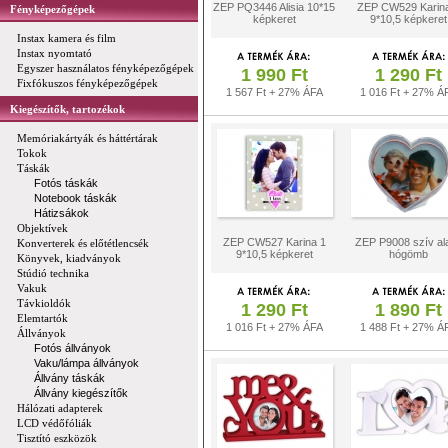
ZEP PQ3446 Alisia 10*15
ZEP CW529 Karin
Fényképezőgépek
képkeret
9*10,5 képkeret
Instax kamera és film
Instax nyomtató
Egyszer használatos fényképezőgépek
1 990 Ft
1 290 Ft
Fixfókuszos fényképezőgépek
1 567 Ft + 27% ÁFA
1 016 Ft + 27% Á
Kiegészítők, tartozékok
Memóriakártyák és háttértárak
Tokok
Táskák
Fotós táskák
Notebook táskák
Hátizsákok
Objektívek
ZEP CW527 Karina 1
ZEP P9008 szív al
Konverterek és előtétlencsék
9*10,5 képkeret
hógömb
Könyvek, kiadványok
Stúdió technika
Vakuk
Távkioldók
1 290 Ft
1 890 Ft
Elemtartók
1 016 Ft + 27% ÁFA
1 488 Ft + 27% Á
Állványok
Fotós állványok
Vaku/lámpa állványok
Állvány táskák
Állvány kiegészítők
Hálózati adapterek
LCD védőfóliák
Tisztító eszközök