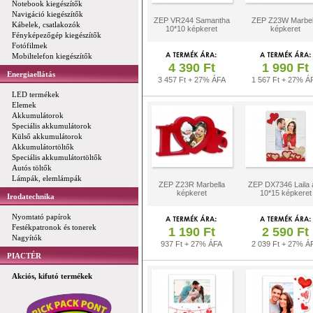
Notebook kiegészítők
Navigáció kiegészítők
ZEP VR244 Samantha
ZEP Z23W Marbel
Kábelek, csatlakozók
10*10 képkeret
képkeret
Fényképezőgép kiegészítők
Fotófilmek
Mobiltelefon kiegészítők
4 390 Ft
1 990 Ft
Energiaellátás
3 457 Ft + 27% ÁFA
1 567 Ft + 27% Á
LED termékek
Elemek
Akkumulátorok
Speciális akkumulátorok
Külső akkumulátorok
Akkumulátortöltők
Speciális akkumulátortöltők
Autós töltők
Lámpák, elemlámpák
ZEP Z23R Marbella
ZEP DX7346 Laila á
képkeret
10*15 képkeret
Irodatechnika
Nyomtató papírok
Festékpatronok és tonerek
1 190 Ft
2 590 Ft
Nagyítók
937 Ft + 27% ÁFA
2 039 Ft + 27% Á
PIACTÉR
Akciós, kifutó termékek