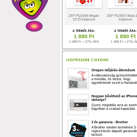
ZEP PQ2546 Megan
ZEP PQ3557 Alisia 
10*15 képkeret
képkeret
1 890 Ft
1 890 Ft
1 488 Ft + 27% ÁFA
1 488 Ft + 27% Á
Oregon időjárás-állomások
A változatosság gyönyörködtet,
a mondás, és biztos, hogy
egyetértenek ezzel a Hamánál 
Hogyan bővíthető az iPhon
tárhelye?
Gyors megoldás arra az esetr
fogyóban a szabad kapacitás.
3 év garancia - Brother
A Brother minden termékére 3
regisztráción alapuló garanciát
biztosít.