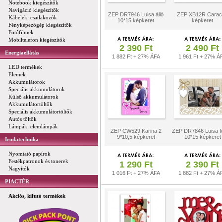
Notebook kiegészítők
Navigáció kiegészítők
ZEP DR7946 Luisa álló
ZEP XB12R Carac
Kábelek, csatlakozók
10*15 képkeret
képkeret
Fényképezőgép kiegészítők
Fotófilmek
Mobiltelefon kiegészítők
2 390 Ft
2 490 Ft
Energiaellátás
1 882 Ft + 27% ÁFA
1 961 Ft + 27% Á
LED termékek
Elemek
Akkumulátorok
Speciális akkumulátorok
Külső akkumulátorok
Akkumulátortöltők
Speciális akkumulátortöltők
Autós töltők
Lámpák, elemlámpák
ZEP CW529 Karina 2
ZEP DR7846 Luisa f
9*10,5 képkeret
10*15 képkeret
Irodatechnika
Nyomtató papírok
Festékpatronok és tonerek
1 290 Ft
2 390 Ft
Nagyítók
1 016 Ft + 27% ÁFA
1 882 Ft + 27% Á
PIACTÉR
Akciós, kifutó termékek