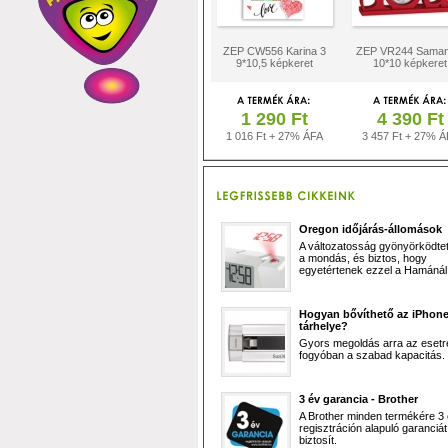
ZEP CW556 Karina 3
ZEP VR244 Saman
9*10,5 képkeret
10*10 képkeret
1 290 Ft
4 390 Ft
1 016 Ft + 27% ÁFA
3 457 Ft + 27% Á
Oregon időjárás-állomások
A változatosság gyönyörködtet,
a mondás, és biztos, hogy
egyetértenek ezzel a Hamánál 
Hogyan bővíthető az iPhon
tárhelye?
Gyors megoldás arra az esetr
fogyóban a szabad kapacitás.
3 év garancia - Brother
A Brother minden termékére 3
regisztráción alapuló garanciát
biztosít.