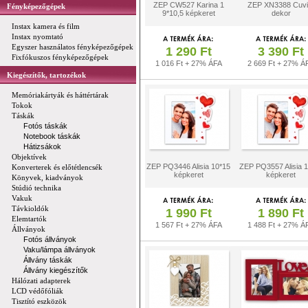
ZEP CW527 Karina 1
ZEP XN3388 Cuvi
Fényképezőgépek
9*10,5 képkeret
dekor
Instax kamera és film
Instax nyomtató
Egyszer használatos fényképezőgépek
1 290 Ft
3 390 Ft
Fixfókuszos fényképezőgépek
1 016 Ft + 27% ÁFA
2 669 Ft + 27% Á
Kiegészítők, tartozékok
Memóriakártyák és háttértárak
Tokok
Táskák
Fotós táskák
Notebook táskák
Hátizsákok
Objektívek
ZEP PQ3446 Alisia 10*15
ZEP PQ3557 Alisia 
Konverterek és előtétlencsék
képkeret
képkeret
Könyvek, kiadványok
Stúdió technika
Vakuk
Távkioldók
1 990 Ft
1 890 Ft
Elemtartók
1 567 Ft + 27% ÁFA
1 488 Ft + 27% Á
Állványok
Fotós állványok
Vaku/lámpa állványok
Állvány táskák
Állvány kiegészítők
Hálózati adapterek
LCD védőfóliák
Tisztító eszközök