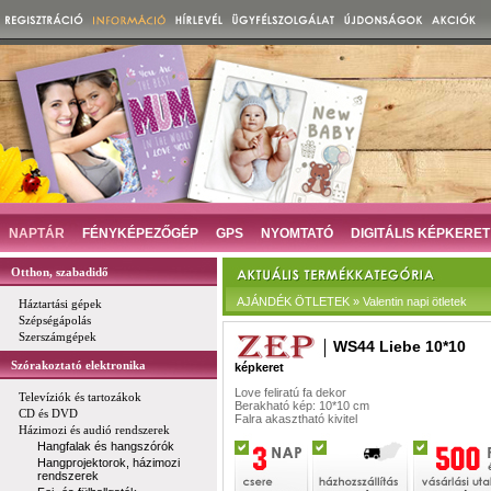
NAPTÁR
FÉNYKÉPEZŐGÉP
GPS
NYOMTATÓ
DIGITÁLIS KÉPKERET
Otthon, szabadidő
AJÁNDÉK ÖTLETEK » Valentin napi ötletek
Háztartási gépek
Szépségápolás
Szerszámgépek
WS44 Liebe 10*10
Szórakoztató elektronika
képkeret
Love feliratú fa dekor
Televíziók és tartozákok
Berakható kép: 10*10 cm
CD és DVD
Falra akasztható kivitel
Házimozi és audió rendszerek
Hangfalak és hangszórók
Hangprojektorok, házimozi
rendszerek