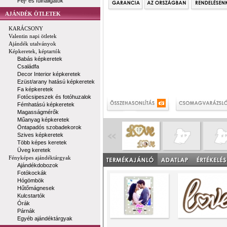
Fej- és fülhallgatók
AJÁNDÉK ÖTLETEK
KARÁCSONY
Valentin napi ötletek
Ajándék utalványok
Képkeretek, képtartók
Babás képkeretek
Családfa
Decor Interior képkeretek
Ezüst/arany hatású képkeretek
Fa képkeretek
Fotócsipeszek és fotóhuzalok
Fémhatású képkeretek
Magasságmérők
Műanyag képkeretek
Öntapadós szobadekorok
Szives képkeretek
Több képes keretek
Üveg keretek
Fényképes ajándéktárgyak
Ajándékdobozok
Fotókockák
Hógömbök
Hűtőmágnesek
Kulcstartók
Órák
Párnák
Egyéb ajándéktárgyak