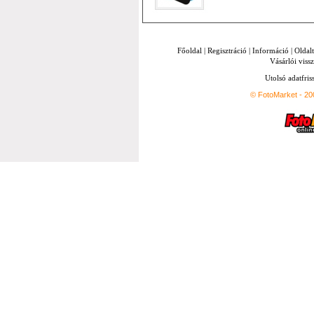
Főoldal
|
Regisztráció
|
Információ
|
Oldal
Vásárlói vissz
Utolsó adatfris
© FotoMarket - 2