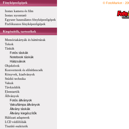
Fényképezőgépek
© FotoMarket - 2
Instax kamera és film
Instax nyomtató
Egyszer használatos fényképezőgépek
Fixfókuszos fényképezőgépek
Kiegészítők, tartozékok
Memóriakártyák és háttértárak
Tokok
Táskák
Fotós táskák
Notebook táskák
Hátizsákok
Objektívek
Konverterek és előtétlencsék
Könyvek, kiadványok
Stúdió technika
Vakuk
Távkioldók
Elemtartók
Állványok
Fotós állványok
Vaku/lámpa állványok
Állvány táskák
Állvány kiegészítők
Hálózati adapterek
LCD védőfóliák
Tisztító eszközök