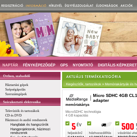
NAPTÁR
FÉNYKÉPEZŐGÉP
GPS
NYOMTATÓ
DIGITÁLIS KÉPKERET
Otthon, szabadidő
Kiegészítők, tartozékok » Memóriakártyák és há
Háztartási gépek
Szépségápolás
Szerszámgépek
Micro SDHC 4GB CL1
adapter
Szórakoztató elektronika
memóriakártya
Televíziók és tartozákok
MicroSDHC technológia
CD és DVD
4 GB kapacitás
Házimozi és audió rendszerek
Hangfalak és hangszórók
Hangprojektorok, házimozi
rendszerek