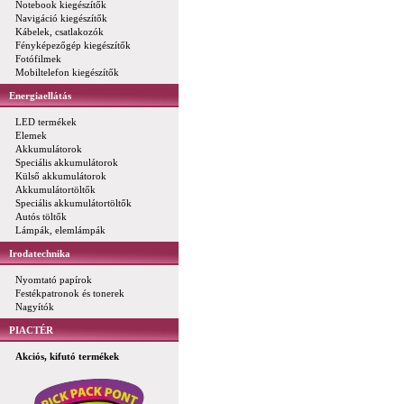
Notebook kiegészítők
Navigáció kiegészítők
Kábelek, csatlakozók
Fényképezőgép kiegészítők
Fotófilmek
Mobiltelefon kiegészítők
Energiaellátás
LED termékek
Elemek
Akkumulátorok
Speciális akkumulátorok
Külső akkumulátorok
Akkumulátortöltők
Speciális akkumulátortöltők
Autós töltők
Lámpák, elemlámpák
Irodatechnika
Nyomtató papírok
Festékpatronok és tonerek
Nagyítók
PIACTÉR
Akciós, kifutó termékek