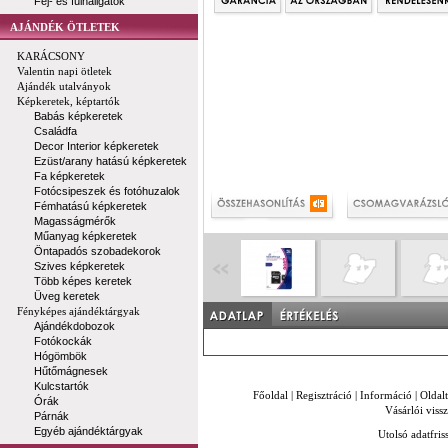
Fej- és fülhallgatók
AJÁNDÉK ÖTLETEK
KARÁCSONY
Valentin napi ötletek
Ajándék utalványok
Képkeretek, képtartók
Babás képkeretek
Családfa
Decor Interior képkeretek
Ezüst/arany hatású képkeretek
Fa képkeretek
Fotócsipeszek és fotóhuzalok
Fémhatású képkeretek
Magasságmérők
Műanyag képkeretek
Öntapadós szobadekorok
Szives képkeretek
Több képes keretek
Üveg keretek
Fényképes ajándéktárgyak
Ajándékdobozok
Fotókockák
Hógömbök
Hűtőmágnesek
Kulcstartók
Főoldal
|
Regisztráció
|
Információ
|
Oldal
Órák
Vásárlói vissz
Párnák
Egyéb ajándéktárgyak
Utolsó adatfris