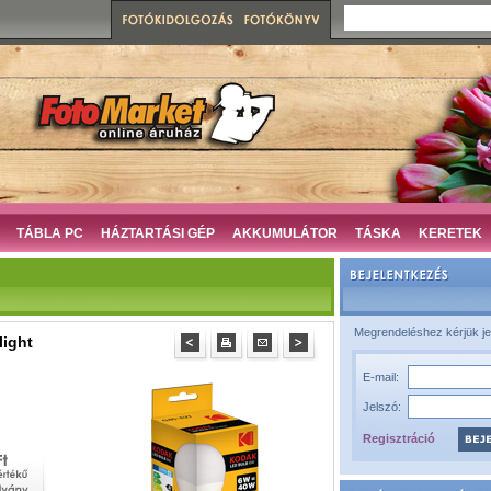
TÁBLA PC
HÁZTARTÁSI GÉP
AKKUMULÁTOR
TÁSKA
KERETEK
Megrendeléshez kérjük je
light
E-mail:
Jelszó:
Regisztráció