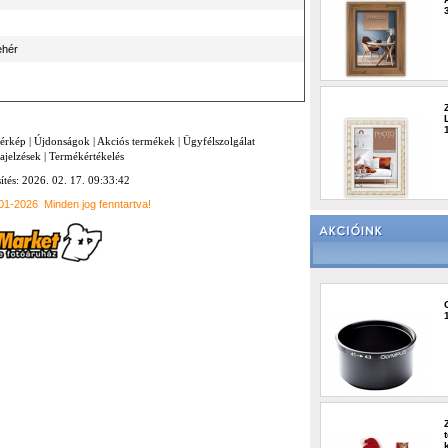
ehér
térkép
|
Újdonságok
|
Akciós termékek
|
Ügyfélszolgálat
ajelzések
|
Termékértékelés
sítés: 2026. 02. 17. 09:33:42
001-2026
Minden jog fenntartva!