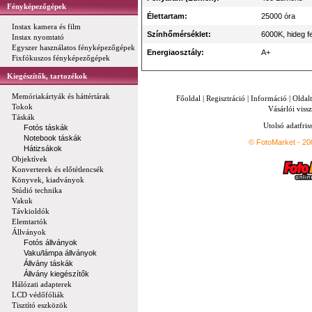
Fényképezőgépek
Élettartam:
25000 óra
Instax kamera és film
Színhőmérséklet:
6000K, hideg f
Instax nyomtató
Egyszer használatos fényképezőgépek
Energiaosztály:
A+
Fixfókuszos fényképezőgépek
Kiegészítők, tartozékok
Memóriakártyák és háttértárak
Főoldal
|
Regisztráció
|
Információ
|
Oldal
Tokok
Vásárlói vissz
Táskák
Utolsó adatfris
Fotós táskák
Notebook táskák
© FotoMarket - 2
Hátizsákok
Objektívek
Konverterek és előtétlencsék
Könyvek, kiadványok
Stúdió technika
Vakuk
Távkioldók
Elemtartók
Állványok
Fotós állványok
Vaku/lámpa állványok
Állvány táskák
Állvány kiegészítők
Hálózati adapterek
LCD védőfóliák
Tisztító eszközök