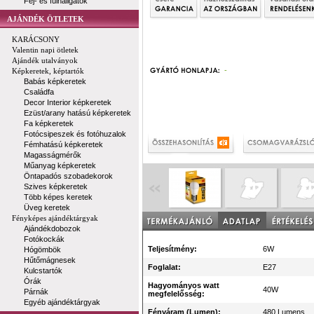
Fej- és fülhallgatók
AJÁNDÉK ÖTLETEK
KARÁCSONY
Valentin napi ötletek
Ajándék utalványok
-
Képkeretek, képtartók
Babás képkeretek
Családfa
Decor Interior képkeretek
Ezüst/arany hatású képkeretek
Fa képkeretek
Fotócsipeszek és fotóhuzalok
Fémhatású képkeretek
Magasságmérők
Műanyag képkeretek
Öntapadós szobadekorok
Szives képkeretek
Több képes keretek
Üveg keretek
Fényképes ajándéktárgyak
Ajándékdobozok
Fotókockák
Teljesítmény:
6W
Hógömbök
Hűtőmágnesek
Foglalat:
E27
Kulcstartók
Órák
Hagyományos watt
40W
Párnák
megfelelősség:
Egyéb ajándéktárgyak
Fényáram (Lumen):
480 Lumens