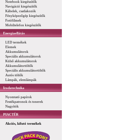
Notebook kiegészítők
Navigáció kiegészítők
Kábelek, csatlakozók
Fényképezőgép kiegészítők
Fotófilmek
Mobiltelefon kiegészítők
Energiaellátás
LED termékek
Elemek
Akkumulátorok
Speciális akkumulátorok
Külső akkumulátorok
Akkumulátortöltők
Speciális akkumulátortöltők
Autós töltők
Lámpák, elemlámpák
Irodatechnika
Nyomtató papírok
Festékpatronok és tonerek
Nagyítók
PIACTÉR
Akciós, kifutó termékek