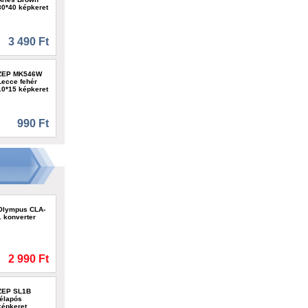
30*40 képkeret
3 490 Ft
ZEP MK546W
Lecce fehér
10*15 képkeret
990 Ft
Olympus CLA-
1 konverter
2 990 Ft
ZEP SL1B
télapós
képkeret