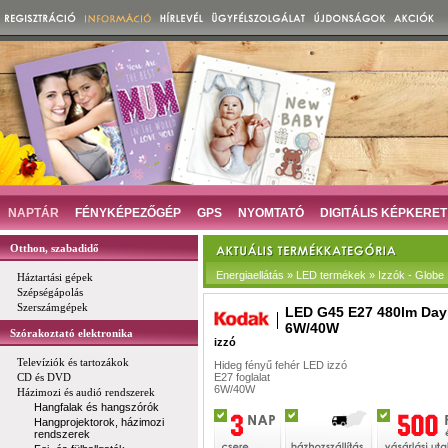
NAPTÁR
FÉNYKÉPEZŐGÉP
GPS
NYOMTATÓ
DIGITÁLIS KÉPKERET
Otthon, szabadidő
Energiaellátás » LED termékek » Izzók - Globe
Háztartási gépek
Szépségápolás
Szerszámgépek
LED G45 E27 480lm Day
6W/40W
Szórakoztató elektronika
izzó
Televíziók és tartozákok
Hideg fényű fehér LED izzó
CD és DVD
E27 foglalat
6W/40W
Házimozi és audió rendszerek
Hangfalak és hangszórók
Hangprojektorok, házimozi
rendszerek