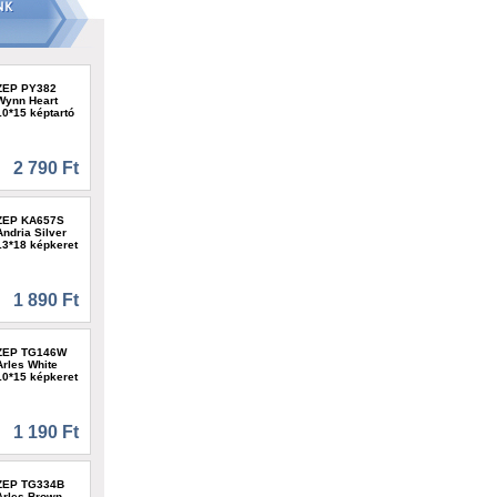
ZEP PY382
Wynn Heart
10*15 képtartó
2 790 Ft
ZEP KA657S
Andria Silver
13*18 képkeret
1 890 Ft
ZEP TG146W
Arles White
10*15 képkeret
1 190 Ft
ZEP TG334B
Arles Brown