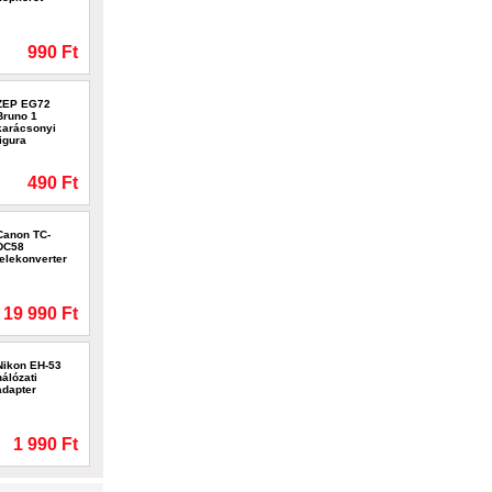
990 Ft
ZEP EG72
Bruno 1
karácsonyi
figura
490 Ft
Canon TC-
DC58
telekonverter
19 990 Ft
Nikon EH-53
hálózati
adapter
1 990 Ft