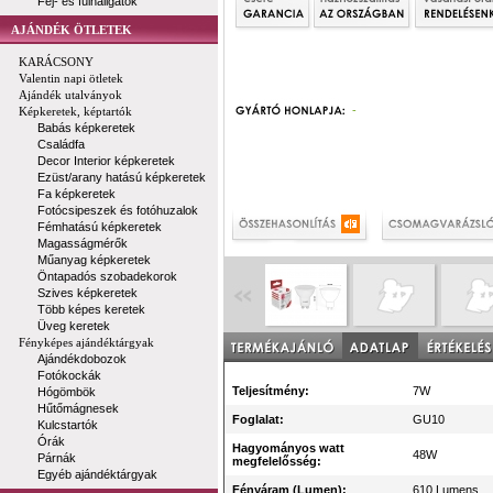
Fej- és fülhallgatók
AJÁNDÉK ÖTLETEK
KARÁCSONY
Valentin napi ötletek
Ajándék utalványok
-
Képkeretek, képtartók
Babás képkeretek
Családfa
Decor Interior képkeretek
Ezüst/arany hatású képkeretek
Fa képkeretek
Fotócsipeszek és fotóhuzalok
Fémhatású képkeretek
Magasságmérők
Műanyag képkeretek
Öntapadós szobadekorok
Szives képkeretek
Több képes keretek
Üveg keretek
Fényképes ajándéktárgyak
Ajándékdobozok
Fotókockák
Teljesítmény:
7W
Hógömbök
Hűtőmágnesek
Foglalat:
GU10
Kulcstartók
Órák
Hagyományos watt
48W
Párnák
megfelelősség:
Egyéb ajándéktárgyak
Fényáram (Lumen):
610 Lumens