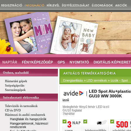
NAPTÁR
FÉNYKÉPEZŐGÉP
GPS
NYOMTATÓ
DIGITÁLIS KÉPKERET
Otthon, szabadidő
Energiaellátás » LED termékek » Izzók - Spot
Háztartási gépek
Szépségápolás
Szerszámgépek
LED Spot Alu+plasti
GU10 WW 3000K
Szórakoztató elektronika
izzó
Televíziók és tartozákok
Melegfehér fényű fehér LED izzó
CD és DVD
GU10 foglalat
7W/48W
Házimozi és audió rendszerek
Hangfalak és hangszórók
Hangprojektorok, házimozi
rendszerek