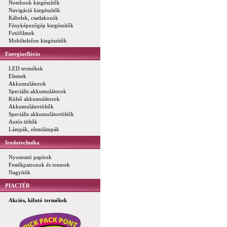
Notebook kiegészítők
Navigáció kiegészítők
Kábelek, csatlakozók
Fényképezőgép kiegészítők
Fotófilmek
Mobiltelefon kiegészítők
Energiaellátás
LED termékek
Elemek
Akkumulátorok
Speciális akkumulátorok
Külső akkumulátorok
Akkumulátortöltők
Speciális akkumulátortöltők
Autós töltők
Lámpák, elemlámpák
Irodatechnika
Nyomtató papírok
Festékpatronok és tonerek
Nagyítók
PIACTÉR
Akciós, kifutó termékek