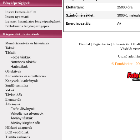
Fényképezőgépek
Élettartam:
25000 óra
Instax kamera és film
Színhőmérséklet:
3000K, melegf
Instax nyomtató
Egyszer használatos fényképezőgépek
Energiaosztály:
A+
Fixfókuszos fényképezőgépek
Kiegészítők, tartozékok
Memóriakártyák és háttértárak
Főoldal
|
Regisztráció
|
Információ
|
Oldal
Tokok
Vásárlói vissz
Táskák
Utolsó adatfris
Fotós táskák
Notebook táskák
© FotoMarket - 2
Hátizsákok
Objektívek
Konverterek és előtétlencsék
Könyvek, kiadványok
Stúdió technika
Vakuk
Távkioldók
Elemtartók
Állványok
Fotós állványok
Vaku/lámpa állványok
Állvány táskák
Állvány kiegészítők
Hálózati adapterek
LCD védőfóliák
Tisztító eszközök