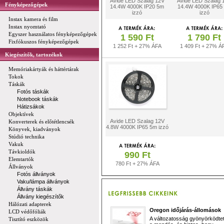
Avide LED Szalag 12V
Avide LED Szalag 
Fényképezőgépek
14.4W 4000K IP20 5m
14.4W 4000K IP65
izzó
izzó
Instax kamera és film
Instax nyomtató
Egyszer használatos fényképezőgépek
1 590 Ft
1 790 Ft
Fixfókuszos fényképezőgépek
1 252 Ft + 27% ÁFA
1 409 Ft + 27% Á
Kiegészítők, tartozékok
Memóriakártyák és háttértárak
Tokok
Táskák
Fotós táskák
Notebook táskák
Hátizsákok
Objektívek
Avide LED Szalag 12V
Konverterek és előtétlencsék
4.8W 4000K IP65 5m izzó
Könyvek, kiadványok
Stúdió technika
Vakuk
Távkioldók
990 Ft
Elemtartók
780 Ft + 27% ÁFA
Állványok
Fotós állványok
Vaku/lámpa állványok
Állvány táskák
Állvány kiegészítők
Hálózati adapterek
Oregon időjárás-állomások
LCD védőfóliák
A változatosság gyönyörködtet,
Tisztító eszközök