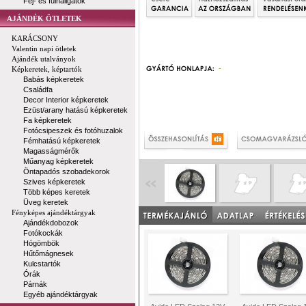
Fej- és fülhallgatók
AJÁNDÉK ÖTLETEK
KARÁCSONY
Valentin napi ötletek
Ajándék utalványok
-
Képkeretek, képtartók
Babás képkeretek
Családfa
Decor Interior képkeretek
Ezüst/arany hatású képkeretek
Fa képkeretek
Fotócsipeszek és fotóhuzalok
Fémhatású képkeretek
Magasságmérők
Műanyag képkeretek
Öntapadós szobadekorok
Szives képkeretek
Több képes keretek
Üveg keretek
Fényképes ajándéktárgyak
Ajándékdobozok
Fotókockák
Hógömbök
Hűtőmágnesek
Kulcstartók
Órák
Párnák
Egyéb ajándéktárgyak