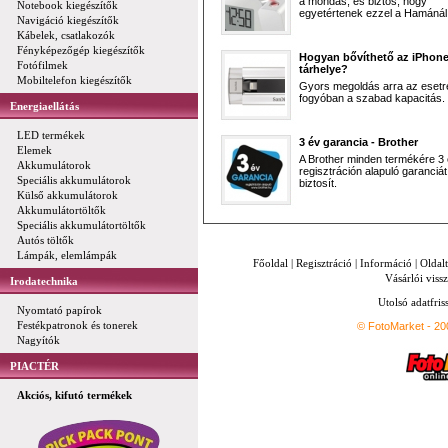
a mondás, és biztos, hogy
Notebook kiegészítők
egyetértenek ezzel a Hamánál 
Navigáció kiegészítők
Kábelek, csatlakozók
Fényképezőgép kiegészítők
Hogyan bővíthető az iPhon
Fotófilmek
tárhelye?
Mobiltelefon kiegészítők
Gyors megoldás arra az esetr
fogyóban a szabad kapacitás.
Energiaellátás
LED termékek
3 év garancia - Brother
Elemek
A Brother minden termékére 3
Akkumulátorok
regisztráción alapuló garanciát
Speciális akkumulátorok
biztosít.
Külső akkumulátorok
Akkumulátortöltők
Speciális akkumulátortöltők
Autós töltők
Lámpák, elemlámpák
Főoldal
|
Regisztráció
|
Információ
|
Oldal
Vásárlói vissz
Irodatechnika
Utolsó adatfris
Nyomtató papírok
Festékpatronok és tonerek
© FotoMarket - 2
Nagyítók
PIACTÉR
Akciós, kifutó termékek