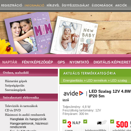
NAPTÁR
FÉNYKÉPEZŐGÉP
GPS
NYOMTATÓ
DIGITÁLIS KÉPKERET
Otthon, szabadidő
Energiaellátás » LED termékek » LED szalag
Háztartási gépek
Szépségápolás
Szerszámgépek
LED Szalag 12V 4.8W
IP20 5m
Szórakoztató elektronika
izzó
Televíziók és tartozákok
Teljesítmény: 4,8 W
CD és DVD
Feszültség tartomány: 12V
Fényáram: 300 lm
Házimozi és audió rendszerek
Hangfalak és hangszórók
Hangprojektorok, házimozi
rendszerek