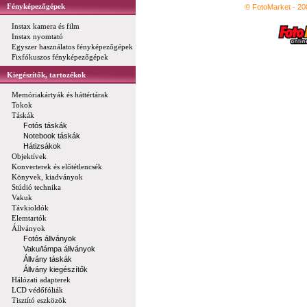
Fényképezőgépek
© FotoMarket - 2
Instax kamera és film
Instax nyomtató
Egyszer használatos fényképezőgépek
Fixfókuszos fényképezőgépek
Kiegészítők, tartozékok
Memóriakártyák és háttértárak
Tokok
Táskák
Fotós táskák
Notebook táskák
Hátizsákok
Objektívek
Konverterek és előtétlencsék
Könyvek, kiadványok
Stúdió technika
Vakuk
Távkioldók
Elemtartók
Állványok
Fotós állványok
Vaku/lámpa állványok
Állvány táskák
Állvány kiegészítők
Hálózati adapterek
LCD védőfóliák
Tisztító eszközök