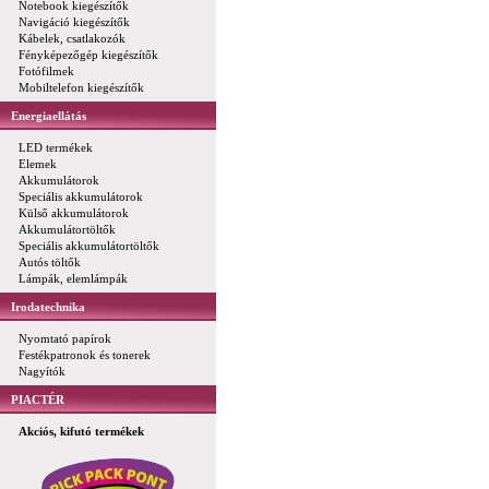
Notebook kiegészítők
Navigáció kiegészítők
Kábelek, csatlakozók
Fényképezőgép kiegészítők
Fotófilmek
Mobiltelefon kiegészítők
Energiaellátás
LED termékek
Elemek
Akkumulátorok
Speciális akkumulátorok
Külső akkumulátorok
Akkumulátortöltők
Speciális akkumulátortöltők
Autós töltők
Lámpák, elemlámpák
Irodatechnika
Nyomtató papírok
Festékpatronok és tonerek
Nagyítók
PIACTÉR
Akciós, kifutó termékek