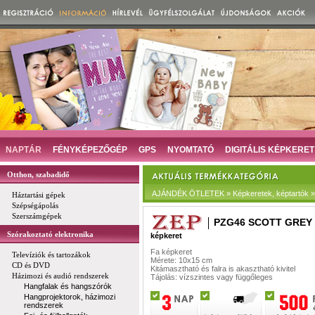
NAPTÁR
FÉNYKÉPEZŐGÉP
GPS
NYOMTATÓ
DIGITÁLIS KÉPKERET
Otthon, szabadidő
AJÁNDÉK ÖTLETEK » Képkeretek, képtartók »
Háztartási gépek
Szépségápolás
Szerszámgépek
PZG46 SCOTT GREY 
Szórakoztató elektronika
képkeret
Fa képkeret
Televíziók és tartozákok
Mérete: 10x15 cm
CD és DVD
Kitámasztható és falra is akasztható kivitel
Házimozi és audió rendszerek
Tájolás: vízszintes vagy függőleges
Hangfalak és hangszórók
Hangprojektorok, házimozi
rendszerek