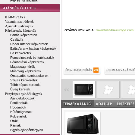
Fej- és fülhallgatók
AJÁNDÉK ÖTLETEK
KARÁCSONY
Valentin napi ötletek
Ajándék utalványok
www.toshiba-europe.com
Képkeretek, képtartók
Babás képkeretek
Családfa
Decor Interior képkeretek
Ezüst/arany hatású képkeretek
Fa képkeretek
Fotócsipeszek és fotóhuzalok
Fémhatású képkeretek
Magasságmérők
Műanyag képkeretek
Öntapadós szobadekorok
Szives képkeretek
Több képes keretek
Üveg keretek
Fényképes ajándéktárgyak
Ajándékdobozok
Fotókockák
Hógömbök
Hűtőmágnesek
Kulcstartók
Órák
Párnák
Egyéb ajándéktárgyak