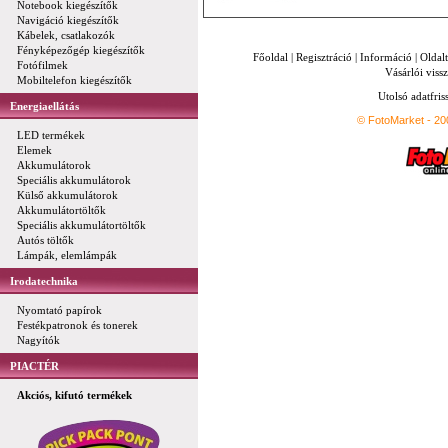
Notebook kiegészítők
Navigáció kiegészítők
Kábelek, csatlakozók
Fényképezőgép kiegészítők
Főoldal
|
Regisztráció
|
Információ
|
Oldal
Fotófilmek
Vásárlói vissz
Mobiltelefon kiegészítők
Utolsó adatfris
Energiaellátás
© FotoMarket - 2
LED termékek
Elemek
Akkumulátorok
Speciális akkumulátorok
Külső akkumulátorok
Akkumulátortöltők
Speciális akkumulátortöltők
Autós töltők
Lámpák, elemlámpák
Irodatechnika
Nyomtató papírok
Festékpatronok és tonerek
Nagyítók
PIACTÉR
Akciós, kifutó termékek