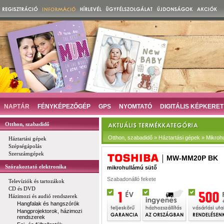
NAPTÁR
FÉNYKÉPEZŐGÉP
GPS
NYOMTATÓ
DIGITÁLIS KÉPKERET
Otthon, szabadidő
Otthon, szabadidő » Háztartási gépek » Mikroh
Háztartási gépek
Szépségápolás
Szerszámgépek
MW-MM20P BK
Szórakoztató elektronika
mikrohullámú sütő
Szabadonálló fekete
Televíziók és tartozákok
CD és DVD
Házimozi és audió rendszerek
Hangfalak és hangszórók
Hangprojektorok, házimozi
rendszerek