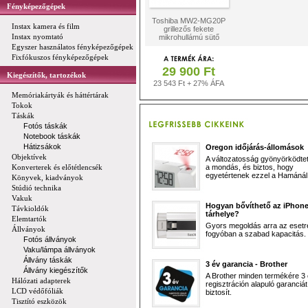
Fényképezőgépek
Toshiba MW2-MG20P
Instax kamera és film
grillezős fekete
Instax nyomtató
mikrohullámú sütő
Egyszer használatos fényképezőgépek
Fixfókuszos fényképezőgépek
29 900 Ft
Kiegészítők, tartozékok
23 543 Ft + 27% ÁFA
Memóriakártyák és háttértárak
Tokok
Táskák
Fotós táskák
Notebook táskák
Hátizsákok
Oregon időjárás-állomások
Objektívek
A változatosság gyönyörködtet,
Konverterek és előtétlencsék
a mondás, és biztos, hogy
egyetértenek ezzel a Hamánál 
Könyvek, kiadványok
Stúdió technika
Vakuk
Hogyan bővíthető az iPhon
Távkioldók
tárhelye?
Elemtartók
Gyors megoldás arra az esetr
Állványok
fogyóban a szabad kapacitás.
Fotós állványok
Vaku/lámpa állványok
Állvány táskák
3 év garancia - Brother
Állvány kiegészítők
A Brother minden termékére 3
Hálózati adapterek
regisztráción alapuló garanciát
LCD védőfóliák
biztosít.
Tisztító eszközök