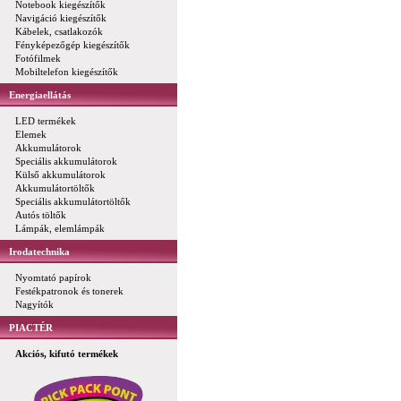
Notebook kiegészítők
Navigáció kiegészítők
Kábelek, csatlakozók
Fényképezőgép kiegészítők
Fotófilmek
Mobiltelefon kiegészítők
Energiaellátás
LED termékek
Elemek
Akkumulátorok
Speciális akkumulátorok
Külső akkumulátorok
Akkumulátortöltők
Speciális akkumulátortöltők
Autós töltők
Lámpák, elemlámpák
Irodatechnika
Nyomtató papírok
Festékpatronok és tonerek
Nagyítók
PIACTÉR
Akciós, kifutó termékek