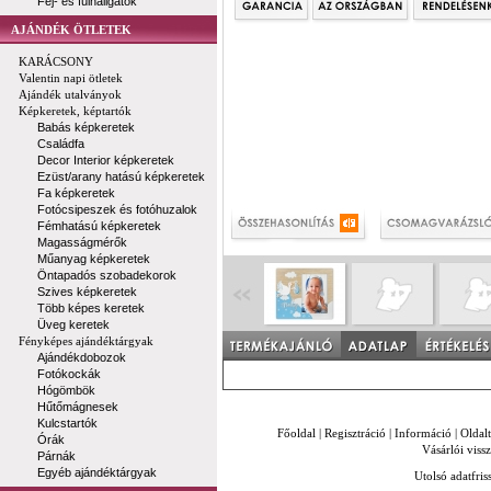
Fej- és fülhallgatók
AJÁNDÉK ÖTLETEK
KARÁCSONY
Valentin napi ötletek
Ajándék utalványok
Képkeretek, képtartók
Babás képkeretek
Családfa
Decor Interior képkeretek
Ezüst/arany hatású képkeretek
Fa képkeretek
Fotócsipeszek és fotóhuzalok
Fémhatású képkeretek
Magasságmérők
Műanyag képkeretek
Öntapadós szobadekorok
Szives képkeretek
Több képes keretek
Üveg keretek
Fényképes ajándéktárgyak
Ajándékdobozok
Fotókockák
Hógömbök
Hűtőmágnesek
Kulcstartók
Főoldal
|
Regisztráció
|
Információ
|
Oldal
Órák
Vásárlói vissz
Párnák
Egyéb ajándéktárgyak
Utolsó adatfris