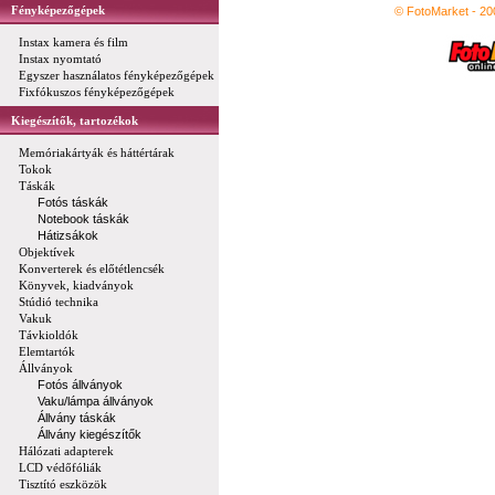
Fényképezőgépek
© FotoMarket - 2
Instax kamera és film
Instax nyomtató
Egyszer használatos fényképezőgépek
Fixfókuszos fényképezőgépek
Kiegészítők, tartozékok
Memóriakártyák és háttértárak
Tokok
Táskák
Fotós táskák
Notebook táskák
Hátizsákok
Objektívek
Konverterek és előtétlencsék
Könyvek, kiadványok
Stúdió technika
Vakuk
Távkioldók
Elemtartók
Állványok
Fotós állványok
Vaku/lámpa állványok
Állvány táskák
Állvány kiegészítők
Hálózati adapterek
LCD védőfóliák
Tisztító eszközök