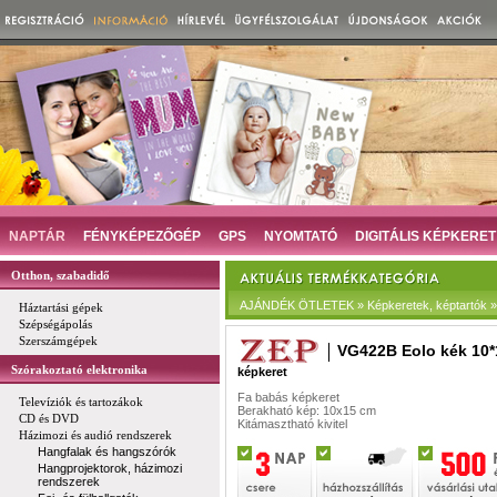
NAPTÁR
FÉNYKÉPEZŐGÉP
GPS
NYOMTATÓ
DIGITÁLIS KÉPKERET
Otthon, szabadidő
AJÁNDÉK ÖTLETEK » Képkeretek, képtartók »
Háztartási gépek
Szépségápolás
Szerszámgépek
VG422B Eolo kék 10*
Szórakoztató elektronika
képkeret
Fa babás képkeret
Televíziók és tartozákok
Berakható kép: 10x15 cm
CD és DVD
Kitámasztható kivitel
Házimozi és audió rendszerek
Hangfalak és hangszórók
Hangprojektorok, házimozi
rendszerek