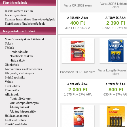
Fényképezőgépek
Varta 2CR5 Lithium
Varta CR 2032 elem
elem
Instax kamera és film
Instax nyomtató
Egyszer használatos fényképezőgépek
400 Ft
2 390 Ft
Fixfókuszos fényképezőgépek
315 Ft + 27% ÁFA
1 882 Ft + 27% Á
Kiegészítők, tartozékok
Memóriakártyák és háttértárak
Tokok
Táskák
Fotós táskák
Notebook táskák
Hátizsákok
Objektívek
Konverterek és előtétlencsék
Varta Longlife Power
Panasonic 2CR5 6V elem
Könyvek, kiadványok
elem
Stúdió technika
Vakuk
Távkioldók
2 000 Ft
800 Ft
Elemtartók
Állványok
1 575 Ft + 27% ÁFA
630 Ft + 27% ÁF
Fotós állványok
Vaku/lámpa állványok
Állvány táskák
Állvány kiegészítők
Hálózati adapterek
LCD védőfóliák
Tisztító eszközök