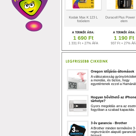
Kodak Max K 123 L
Duracell Plus Power
fotóelem
elem
1 690 Ft
1 190 Ft
1 331 Ft + 27% ÁFA
937 Ft + 27% ÁF
Oregon időjárás-állomások
A változatosság gyönyörködtet,
a mondás, és biztos, hogy
egyetértenek ezzel a Hamánál 
Hogyan bővíthető az iPhon
tárhelye?
Gyors megoldás arra az esetr
fogyóban a szabad kapacitás.
3 év garancia - Brother
A Brother minden termékére 3
regisztráción alapuló garanciát
biztosít.