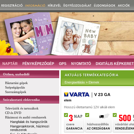
NAPTÁR
FÉNYKÉPEZŐGÉP
GPS
NYOMTATÓ
DIGITÁLIS KÉPKERET
Otthon, szabadidő
Energiaellátás » Elemek
Háztartási gépek
Szépségápolás
Szerszámgépek
V 23 GA
Szórakoztató elektronika
elem
Hosszú élettartamú 12V alkáli elem
Televíziók és tartozákok
CD és DVD
Házimozi és audió rendszerek
Hangfalak és hangszórók
Hangprojektorok, házimozi
rendszerek