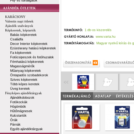
Fej- és fülhallgatók
AJÁNDÉK ÖTLETEK
KARÁCSONY
Valentin napi ötletek
Ajándék utalványok
1 db-os kiszerelés
Képkeretek, képtartók
Babás képkeretek
www.varta.hu
Családfa
Magyar nyelvű leírás és 
Decor Interior képkeretek
Ezüst/arany hatású képkeretek
Fa képkeretek
Fotócsipeszek és fotóhuzalok
Fémhatású képkeretek
Magasságmérők
Műanyag képkeretek
Öntapadós szobadekorok
Szives képkeretek
Több képes keretek
Üveg keretek
Fényképes ajándéktárgyak
Ajándékdobozok
Fotókockák
Hógömbök
Hűtőmágnesek
Kulcstartók
Órák
Párnák
Egyéb ajándéktárgyak