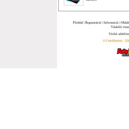
Főoldal
|
Regisztráció
|
Információ
|
Oldal
Vásárlói vissz
Utolsó adatfris
© FotoMarket - 2