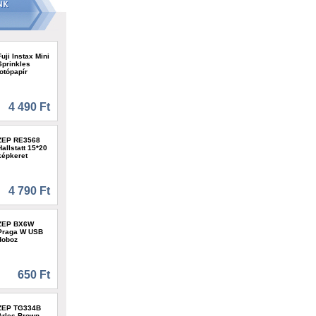
Fuji Instax Mini
Sprinkles
fotópapír
4 490 Ft
ZEP RE3568
Hallstatt 15*20
képkeret
4 790 Ft
ZEP BX6W
Praga W USB
doboz
650 Ft
ZEP TG334B
Arles Brown