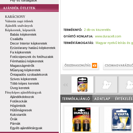
Fej- és fülhallgatók
AJÁNDÉK ÖTLETEK
KARÁCSONY
Valentin napi ötletek
Ajándék utalványok
2 db-os kiszerelés
Képkeretek, képtartók
Babás képkeretek
www.duracell.com
Családfa
Magyar nyelvű leírás és 
Decor Interior képkeretek
Ezüst/arany hatású képkeretek
Fa képkeretek
Fotócsipeszek és fotóhuzalok
Fémhatású képkeretek
Magasságmérők
Műanyag képkeretek
Öntapadós szobadekorok
Szives képkeretek
Több képes keretek
Üveg keretek
Fényképes ajándéktárgyak
Ajándékdobozok
Fotókockák
Hógömbök
Hűtőmágnesek
Kulcstartók
Órák
Párnák
Egyéb ajándéktárgyak