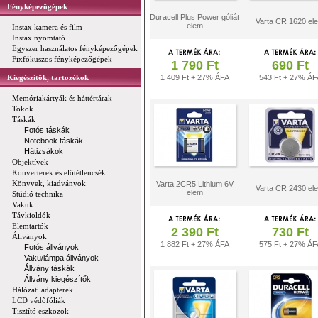
Fényképezőgépek
Duracell Plus Power góliát
Varta CR 1620 el
elem
Instax kamera és film
Instax nyomtató
Egyszer használatos fényképezőgépek
Fixfókuszos fényképezőgépek
1 790 Ft
690 Ft
Kiegészítők, tartozékok
1 409 Ft + 27% ÁFA
543 Ft + 27% ÁF
Memóriakártyák és háttértárak
Tokok
Táskák
Fotós táskák
Notebook táskák
Hátizsákok
Objektívek
Konverterek és előtétlencsék
Könyvek, kiadványok
Varta 2CR5 Lithium 6V
Varta CR 2430 el
elem
Stúdió technika
Vakuk
Távkioldók
Elemtartók
2 390 Ft
730 Ft
Állványok
1 882 Ft + 27% ÁFA
575 Ft + 27% ÁF
Fotós állványok
Vaku/lámpa állványok
Állvány táskák
Állvány kiegészítők
Hálózati adapterek
LCD védőfóliák
Tisztító eszközök