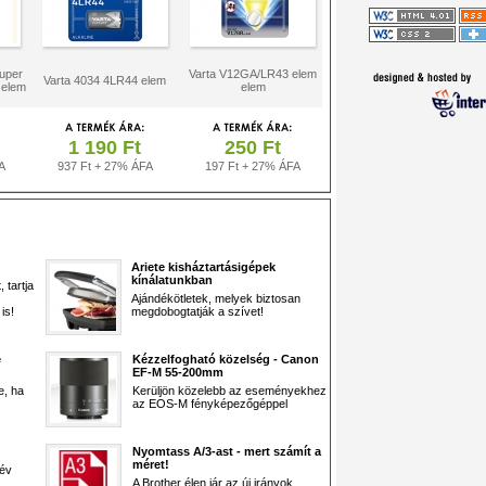
uper
Varta V12GA/LR43 elem
Varta 4034 4LR44 elem
 elem
elem
1 190 Ft
250 Ft
A
937 Ft + 27% ÁFA
197 Ft + 27% ÁFA
Ariete kisháztartásigépek
kínálatunkban
 tartja
Ajándékötletek, melyek biztosan
is!
megdobogtatják a szívet!
e
Kézzelfogható közelség - Canon
EF-M 55-200mm
e, ha
Kerüljön közelebb az eseményekhez
az EOS-M fényképezőgéppel
Nyomtass A/3-ast - mert számít a
méret!
 év
A Brother élen jár az új irányok