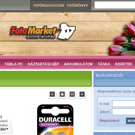
TÁBLA PC
HÁZTARTÁSI GÉP
AKKUMULÁTOR
TÁSKA
KERETEK
Megrendeléshez kérjük je
E-mail:
Jelszó:
Regisztráció