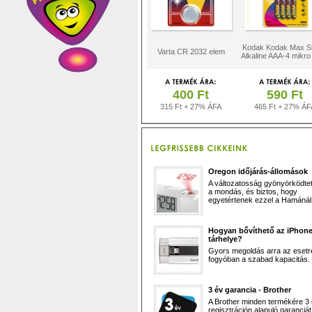
Kodak Kodak Max S
Varta CR 2032 elem
Alkaline AAA-4 mikro
400 Ft
590 Ft
315 Ft + 27% ÁFA
465 Ft + 27% ÁF
Oregon időjárás-állomások
A változatosság gyönyörködtet,
a mondás, és biztos, hogy
egyetértenek ezzel a Hamánál 
Hogyan bővíthető az iPhon
tárhelye?
Gyors megoldás arra az esetr
fogyóban a szabad kapacitás.
3 év garancia - Brother
A Brother minden termékére 3
regisztráción alapuló garanciát