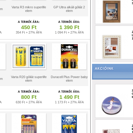
Varta R3 mikro superlife
GP Ultra alkáli góliát 2
em
elem
elem
450 Ft
1 390 Ft
A
354 Ft + 27% ÁFA
1 094 Ft + 27% ÁFA
Varta R20 góliát superlife
Duracell Plus Power baby
em
elem
elem
800 Ft
1 490 Ft
A
630 Ft + 27% ÁFA
1 173 Ft + 27% ÁFA