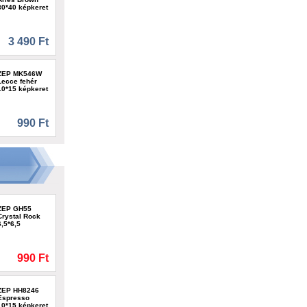
30*40 képkeret
3 490 Ft
ZEP MK546W
Lecce fehér
10*15 képkeret
990 Ft
ZEP GH55
Crystal Rock
6,5*6,5
990 Ft
ZEP HH8246
Espresso
10*15 képkeret