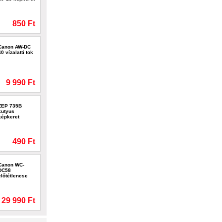
850 Ft
Canon AW-DC
40 vízalatti tok
9 990 Ft
ZEP 735B
kutyus
képkeret
490 Ft
Canon WC-
DC58
előtétlencse
29 990 Ft