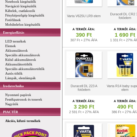
Notebook kiegészítők
Navigáció kiegészítők
Kábelek, csatlakozók
Duracell DL CR2 
Fényképezőgép kiegészítők
Varta V625U LR9 elem
fotóelem
Fotófilmek
Mobiltelefon kiegészítők
Energiaellátás
390 Ft
1 690 Ft
307 Ft + 27% ÁFA
1 331 Ft + 27% Á
LED termékek
Elemek
Akkumulátorok
Speciális akkumulátorok
Külső akkumulátorok
Akkumulátortöltők
Speciális akkumulátortöltők
Autós töltők
Lámpák, elemlámpák
Irodatechnika
Duracell DL 223 A
Varta R14 baby supe
fotóelem
elem
Nyomtató papírok
Festékpatronok és tonerek
Nagyítók
3 290 Ft
490 Ft
PIACTÉR
2 591 Ft + 27% ÁFA
386 Ft + 27% ÁF
Akciós, kifutó termékek