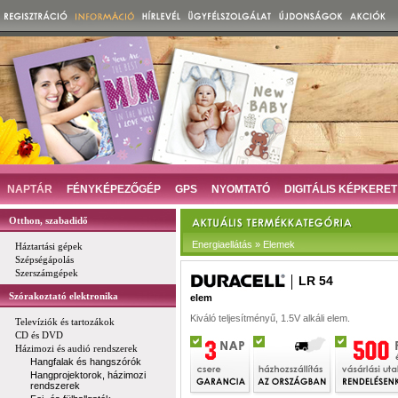
NAPTÁR
FÉNYKÉPEZŐGÉP
GPS
NYOMTATÓ
DIGITÁLIS KÉPKERET
Otthon, szabadidő
Energiaellátás » Elemek
Háztartási gépek
Szépségápolás
Szerszámgépek
LR 54
Szórakoztató elektronika
elem
Kiváló teljesítményű, 1.5V alkáli elem.
Televíziók és tartozákok
CD és DVD
Házimozi és audió rendszerek
Hangfalak és hangszórók
Hangprojektorok, házimozi
rendszerek