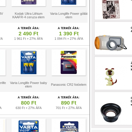
3V
Kodak Ultra Lithium
Varta Longlife Power góliát
KAAFR-4 ceruza elem
elem
2 490 Ft
1 390 Ft
FA
1 961 Ft + 27% ÁFA
1 094 Ft + 27% ÁFA
rlife
Varta Longlife Power baby
Panasonic CR2 fotóelem
elem
800 Ft
890 Ft
A
630 Ft + 27% ÁFA
701 Ft + 27% ÁFA