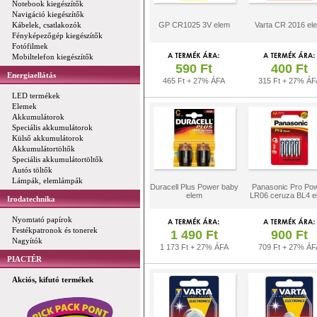
Notebook kiegészítők
Navigáció kiegészítők
Kábelek, csatlakozók
GP CR1025 3V elem
Varta CR 2016 el
Fényképezőgép kiegészítők
Fotófilmek
Mobiltelefon kiegészítők
590 Ft
400 Ft
Energiaellátás
465 Ft + 27% ÁFA
315 Ft + 27% ÁF
LED termékek
Elemek
Akkumulátorok
Speciális akkumulátorok
Külső akkumulátorok
Akkumulátortöltők
Speciális akkumulátortöltők
Autós töltők
Lámpák, elemlámpák
Duracell Plus Power baby
Panasonic Pro Po
elem
LR06 ceruza BL4 e
Irodatechnika
Nyomtató papírok
Festékpatronok és tonerek
1 490 Ft
900 Ft
Nagyítók
1 173 Ft + 27% ÁFA
709 Ft + 27% ÁF
PIACTÉR
Akciós, kifutó termékek