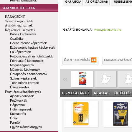
Fej- és fülhallgatók
AJÁNDÉK ÖTLETEK
KARÁCSONY
Valentin napi ötletek
Ajándék utalványok
www.panasonic.hu
Képkeretek, képtartók
Babás képkeretek
Családfa
Decor Interior képkeretek
Ezüst/arany hatású képkeretek
Fa képkeretek
Fotócsipeszek és fotóhuzalok
Fémhatású képkeretek
Magasságmérők
Műanyag képkeretek
Öntapadós szobadekorok
Szives képkeretek
Több képes keretek
Üveg keretek
Fényképes ajándéktárgyak
Ajándékdobozok
Fotókockák
Hógömbök
Hűtőmágnesek
Kulcstartók
Órák
Párnák
Egyéb ajándéktárgyak