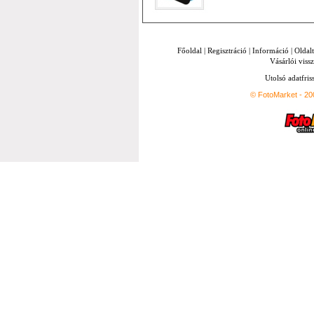
Főoldal
|
Regisztráció
|
Információ
|
Oldal
Vásárlói vissz
Utolsó adatfris
© FotoMarket - 2