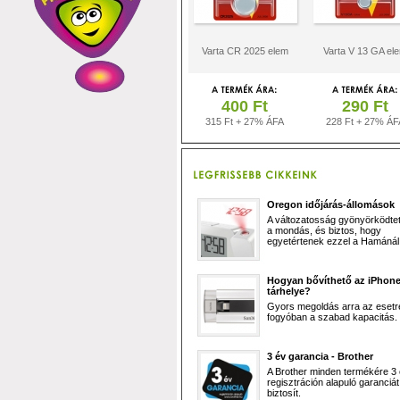
Varta CR 2025 elem
Varta V 13 GA el
400 Ft
290 Ft
315 Ft + 27% ÁFA
228 Ft + 27% ÁF
Oregon időjárás-állomások
A változatosság gyönyörködtet,
a mondás, és biztos, hogy
egyetértenek ezzel a Hamánál 
Hogyan bővíthető az iPhon
tárhelye?
Gyors megoldás arra az esetr
fogyóban a szabad kapacitás.
3 év garancia - Brother
A Brother minden termékére 3
regisztráción alapuló garanciát
biztosít.