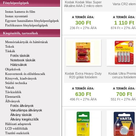
Kodak Kodak Max Super
Fényképezőgépek
Varta CR2 elem
Alkaline AAA-2 mikro elem
Instax kamera és film
Instax nyomtató
Egyszer használatos fényképezőgépek
300 Ft
1 110 Ft
Fixfókuszos fényképezőgépek
236 Ft + 27% ÁFA
874 Ft + 27% ÁF
Kiegészítők, tartozékok
Memóriakártyák és háttértárak
Tokok
Táskák
Fotós táskák
Notebook táskák
Hátizsákok
Objektívek
Kodak Extra Heavy Duty
Kodak Ultra Prem
Konverterek és előtétlencsék
R20 góliát fotóelem
ceruza fotóelem
Könyvek, kiadványok
Stúdió technika
Vakuk
Távkioldók
630 Ft
700 Ft
Elemtartók
496 Ft + 27% ÁFA
551 Ft + 27% ÁF
Állványok
Fotós állványok
Vaku/lámpa állványok
Állvány táskák
Állvány kiegészítők
Hálózati adapterek
LCD védőfóliák
Tisztító eszközök