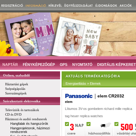
NAPTÁR
FÉNYKÉPEZŐGÉP
GPS
NYOMTATÓ
DIGITÁLIS KÉPKERET
Otthon, szabadidő
Energiaellátás » Elemek
Háztartási gépek
Szépségápolás
Szerszámgépek
elem CR2032
Szórakoztató elektronika
elem
Lítiumos 3V-os gombelem
richard mille replica
Televíziók és tartozákok
CD és DVD
tag heuer replica
watches
Házimozi és audió rendszerek
Hangfalak és hangszórók
Hangprojektorok, házimozi
rendszerek