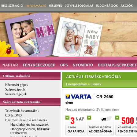
NAPTÁR
FÉNYKÉPEZŐGÉP
GPS
NYOMTATÓ
DIGITÁLIS KÉPKERET
Otthon, szabadidő
Energiaellátás » Elemek
Háztartási gépek
Szépségápolás
Szerszámgépek
CR 2450
Szórakoztató elektronika
elem
Hosszú élettartamú, 3V líthium elem
Televíziók és tartozákok
CD és DVD
Házimozi és audió rendszerek
Hangfalak és hangszórók
Hangprojektorok, házimozi
rendszerek