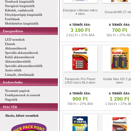
Notebook kiegészítők
Navigáció kiegészítők
Kábelek, csatlakozók
Energizer Ultimate mikro
Duracell MN 27 e
4 elem
Fényképezőgép kiegészítők
Fotófilmek
Mobiltelefon kiegészítők
3 190 Ft
700 Ft
Energiaellátás
2 512 Ft + 27% ÁFA
551 Ft + 27% ÁF
LED termékek
Elemek
Akkumulátorok
Speciális akkumulátorok
Külső akkumulátorok
Akkumulátortöltők
Speciális akkumulátortöltők
Autós töltők
Lámpák, elemlámpák
Panasonic Pro Power
Kodak Max KD-2 gó
Irodatechnika
LR03 micro BL4 elem
elem
Nyomtató papírok
Festékpatronok és tonerek
900 Ft
1 290 Ft
Nagyítók
709 Ft + 27% ÁFA
1 016 Ft + 27% Á
PIACTÉR
Akciós, kifutó termékek