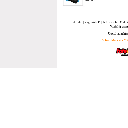
Főoldal
|
Regisztráció
|
Információ
|
Oldal
Vásárlói vissz
Utolsó adatfris
© FotoMarket - 2