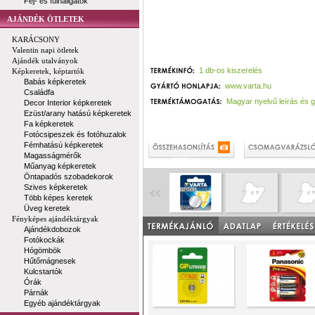
Fej- és fülhallgatók
AJÁNDÉK ÖTLETEK
KARÁCSONY
Valentin napi ötletek
Ajándék utalványok
1 db-os kiszerelés
Képkeretek, képtartók
Babás képkeretek
www.varta.hu
Családfa
Magyar nyelvű leírás és 
Decor Interior képkeretek
Ezüst/arany hatású képkeretek
Fa képkeretek
Fotócsipeszek és fotóhuzalok
Fémhatású képkeretek
Magasságmérők
Műanyag képkeretek
Öntapadós szobadekorok
Szives képkeretek
Több képes keretek
Üveg keretek
Fényképes ajándéktárgyak
Ajándékdobozok
Fotókockák
Hógömbök
Hűtőmágnesek
Kulcstartók
Órák
Párnák
Egyéb ajándéktárgyak