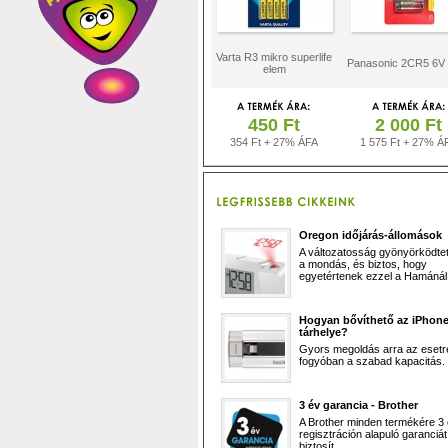
Varta R3 mikro superlife
Panasonic 2CR5 6V 
elem
450 Ft
2 000 Ft
354 Ft + 27% ÁFA
1 575 Ft + 27% Á
Oregon időjárás-állomások
A változatosság gyönyörködtet,
a mondás, és biztos, hogy
egyetértenek ezzel a Hamánál 
Hogyan bővíthető az iPhon
tárhelye?
Gyors megoldás arra az esetr
fogyóban a szabad kapacitás.
3 év garancia - Brother
A Brother minden termékére 3
regisztráción alapuló garanciát
biztosít.