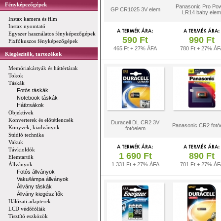
Fényképezőgépek
Panasonic Pro Po
GP CR1025 3V elem
LR14 baby elem
Instax kamera és film
Instax nyomtató
Egyszer használatos fényképezőgépek
590 Ft
990 Ft
Fixfókuszos fényképezőgépek
465 Ft + 27% ÁFA
780 Ft + 27% ÁF
Kiegészítők, tartozékok
Memóriakártyák és háttértárak
Tokok
Táskák
Fotós táskák
Notebook táskák
Hátizsákok
Objektívek
Konverterek és előtétlencsék
Duracell DL CR2 3V
Panasonic CR2 fotó
Könyvek, kiadványok
fotóelem
Stúdió technika
Vakuk
Távkioldók
1 690 Ft
890 Ft
Elemtartók
Állványok
1 331 Ft + 27% ÁFA
701 Ft + 27% ÁF
Fotós állványok
Vaku/lámpa állványok
Állvány táskák
Állvány kiegészítők
Hálózati adapterek
LCD védőfóliák
Tisztító eszközök