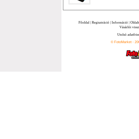
Főoldal
|
Regisztráció
|
Információ
|
Oldal
Vásárlói vissz
Utolsó adatfris
© FotoMarket - 2