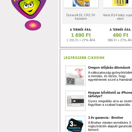
Duracell DL CR2 3V
Varta R14 baby supe
fotóelem
elem
1 690 Ft
490 Ft
1 331 Ft + 27% ÁFA
386 Ft + 27% ÁF
Oregon időjárás-állomások
A változatosság gyönyörködtet,
a mondás, és biztos, hogy
egyetértenek ezzel a Hamánál 
Hogyan bővíthető az iPhon
tárhelye?
Gyors megoldás arra az esetr
fogyóban a szabad kapacitás.
3 év garancia - Brother
A Brother minden termékére 3
regisztráción alapuló garanciát
biztosít.