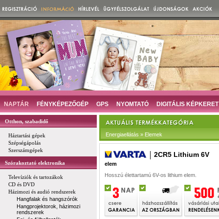
NAPTÁR
FÉNYKÉPEZŐGÉP
GPS
NYOMTATÓ
DIGITÁLIS KÉPKERET
Otthon, szabadidő
Energiaellátás » Elemek
Háztartási gépek
Szépségápolás
Szerszámgépek
2CR5 Lithium 6V
Szórakoztató elektronika
elem
Hosszú élettartamú 6V-os lithium elem.
Televíziók és tartozákok
CD és DVD
Házimozi és audió rendszerek
Hangfalak és hangszórók
Hangprojektorok, házimozi
rendszerek