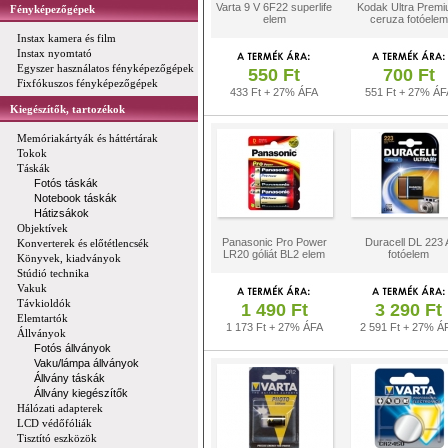
Varta 9 V 6F22 superlife
Kodak Ultra Prem
Fényképezőgépek
elem
ceruza fotóelem
Instax kamera és film
Instax nyomtató
Egyszer használatos fényképezőgépek
550 Ft
700 Ft
Fixfókuszos fényképezőgépek
433 Ft + 27% ÁFA
551 Ft + 27% ÁF
Kiegészítők, tartozékok
Memóriakártyák és háttértárak
Tokok
Táskák
Fotós táskák
Notebook táskák
Hátizsákok
Objektívek
Panasonic Pro Power
Duracell DL 223 
Konverterek és előtétlencsék
LR20 góliát BL2 elem
fotóelem
Könyvek, kiadványok
Stúdió technika
Vakuk
Távkioldók
1 490 Ft
3 290 Ft
Elemtartók
1 173 Ft + 27% ÁFA
2 591 Ft + 27% Á
Állványok
Fotós állványok
Vaku/lámpa állványok
Állvány táskák
Állvány kiegészítők
Hálózati adapterek
LCD védőfóliák
Tisztító eszközök