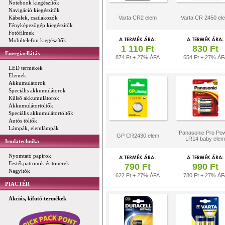
Notebook kiegészítők
Navigáció kiegészítők
Kábelek, csatlakozók
Varta CR2 elem
Varta CR 2450 el
Fényképezőgép kiegészítők
Fotófilmek
Mobiltelefon kiegészítők
1 110 Ft
830 Ft
Energiaellátás
874 Ft + 27% ÁFA
654 Ft + 27% ÁF
LED termékek
Elemek
Akkumulátorok
Speciális akkumulátorok
Külső akkumulátorok
Akkumulátortöltők
Speciális akkumulátortöltők
Autós töltők
Lámpák, elemlámpák
Panasonic Pro Po
GP CR2430 elem
LR14 baby elem
Irodatechnika
Nyomtató papírok
Festékpatronok és tonerek
790 Ft
990 Ft
Nagyítók
622 Ft + 27% ÁFA
780 Ft + 27% ÁF
PIACTÉR
Akciós, kifutó termékek