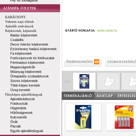
Fej- és fülhallgatók
AJÁNDÉK ÖTLETEK
KARÁCSONY
Valentin napi ötletek
Ajándék utalványok
www.varta.hu
Képkeretek, képtartók
Babás képkeretek
Családfa
Decor Interior képkeretek
Ezüst/arany hatású képkeretek
Fa képkeretek
Fotócsipeszek és fotóhuzalok
Fémhatású képkeretek
Magasságmérők
Műanyag képkeretek
Öntapadós szobadekorok
Szives képkeretek
Több képes keretek
Üveg keretek
Fényképes ajándéktárgyak
Ajándékdobozok
Fotókockák
Hógömbök
Hűtőmágnesek
Kulcstartók
Órák
Párnák
Egyéb ajándéktárgyak