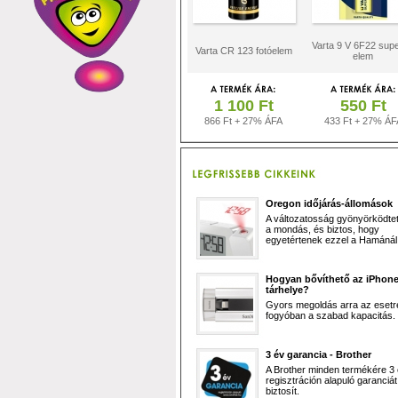
Varta 9 V 6F22 super
Varta CR 123 fotóelem
elem
1 100 Ft
550 Ft
866 Ft + 27% ÁFA
433 Ft + 27% ÁF
Oregon időjárás-állomások
A változatosság gyönyörködtet,
a mondás, és biztos, hogy
egyetértenek ezzel a Hamánál 
Hogyan bővíthető az iPhon
tárhelye?
Gyors megoldás arra az esetr
fogyóban a szabad kapacitás.
3 év garancia - Brother
A Brother minden termékére 3
regisztráción alapuló garanciát
biztosít.