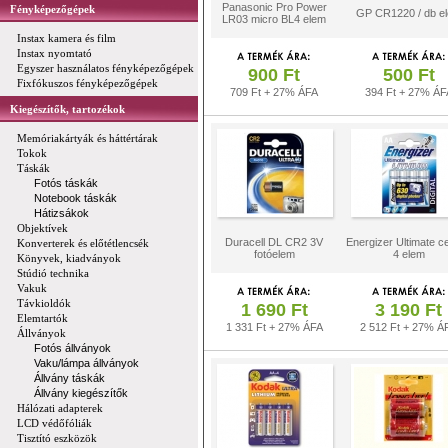
Panasonic Pro Power
Fényképezőgépek
GP CR1220 / db e
LR03 micro BL4 elem
Instax kamera és film
Instax nyomtató
Egyszer használatos fényképezőgépek
900 Ft
500 Ft
Fixfókuszos fényképezőgépek
709 Ft + 27% ÁFA
394 Ft + 27% ÁF
Kiegészítők, tartozékok
Memóriakártyák és háttértárak
Tokok
Táskák
Fotós táskák
Notebook táskák
Hátizsákok
Objektívek
Duracell DL CR2 3V
Energizer Ultimate c
Konverterek és előtétlencsék
fotóelem
4 elem
Könyvek, kiadványok
Stúdió technika
Vakuk
Távkioldók
1 690 Ft
3 190 Ft
Elemtartók
1 331 Ft + 27% ÁFA
2 512 Ft + 27% Á
Állványok
Fotós állványok
Vaku/lámpa állványok
Állvány táskák
Állvány kiegészítők
Hálózati adapterek
LCD védőfóliák
Tisztító eszközök