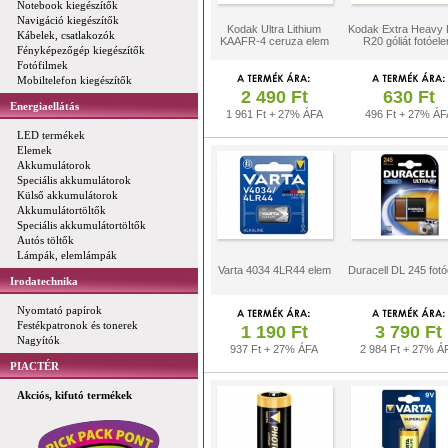
Notebook kiegészítők
Navigáció kiegészítők
Kodak Ultra Lithium
Kodak Extra Heavy 
Kábelek, csatlakozók
KAAFR-4 ceruza elem
R20 góliát fotóel
Fényképezőgép kiegészítők
Fotófilmek
Mobiltelefon kiegészítők
2 490 Ft
630 Ft
Energiaellátás
1 961 Ft + 27% ÁFA
496 Ft + 27% ÁF
LED termékek
Elemek
Akkumulátorok
Speciális akkumulátorok
Külső akkumulátorok
Akkumulátortöltők
Speciális akkumulátortöltők
Autós töltők
Lámpák, elemlámpák
Varta 4034 4LR44 elem
Duracell DL 245 fot
Irodatechnika
Nyomtató papírok
Festékpatronok és tonerek
1 190 Ft
3 790 Ft
Nagyítók
937 Ft + 27% ÁFA
2 984 Ft + 27% Á
PIACTÉR
Akciós, kifutó termékek