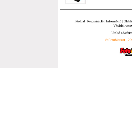
Főoldal
|
Regisztráció
|
Információ
|
Oldal
Vásárlói vissz
Utolsó adatfris
© FotoMarket - 2