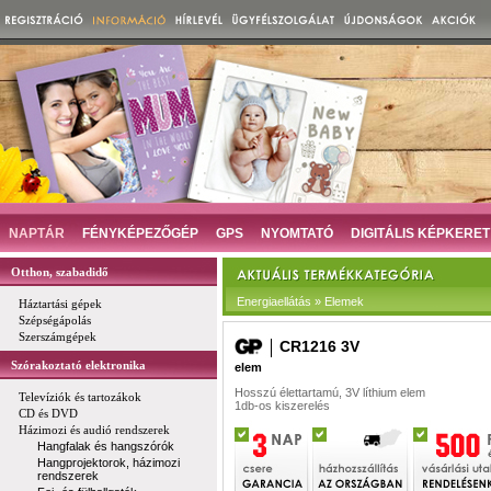
NAPTÁR
FÉNYKÉPEZŐGÉP
GPS
NYOMTATÓ
DIGITÁLIS KÉPKERET
Otthon, szabadidő
Energiaellátás » Elemek
Háztartási gépek
Szépségápolás
Szerszámgépek
CR1216 3V
Szórakoztató elektronika
elem
Hosszú élettartamú, 3V líthium elem
Televíziók és tartozákok
1db-os kiszerelés
CD és DVD
Házimozi és audió rendszerek
Hangfalak és hangszórók
Hangprojektorok, házimozi
rendszerek