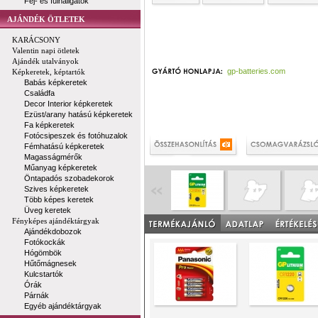
Fej- és fülhallgatók
AJÁNDÉK ÖTLETEK
KARÁCSONY
Valentin napi ötletek
Ajándék utalványok
gp-batteries.com
Képkeretek, képtartók
Babás képkeretek
Családfa
Decor Interior képkeretek
Ezüst/arany hatású képkeretek
Fa képkeretek
Fotócsipeszek és fotóhuzalok
Fémhatású képkeretek
Magasságmérők
Műanyag képkeretek
Öntapadós szobadekorok
Szives képkeretek
Több képes keretek
Üveg keretek
Fényképes ajándéktárgyak
Ajándékdobozok
Fotókockák
Hógömbök
Hűtőmágnesek
Kulcstartók
Órák
Párnák
Egyéb ajándéktárgyak