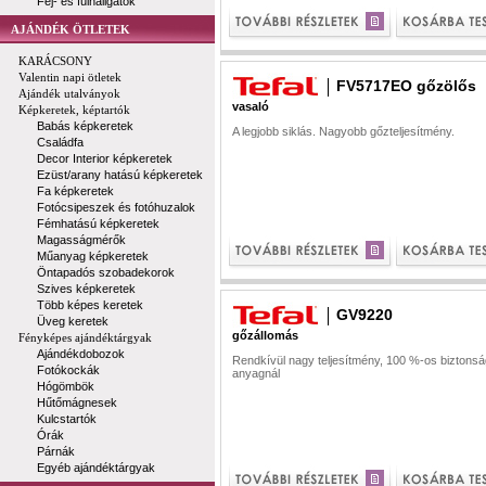
Fej- és fülhallgatók
AJÁNDÉK ÖTLETEK
KARÁCSONY
Valentin napi ötletek
FV5717EO gőzölős
Ajándék utalványok
vasaló
Képkeretek, képtartók
Babás képkeretek
A legjobb siklás. Nagyobb gőzteljesítmény.
Családfa
Decor Interior képkeretek
Ezüst/arany hatású képkeretek
Fa képkeretek
Fotócsipeszek és fotóhuzalok
Fémhatású képkeretek
Magasságmérők
Műanyag képkeretek
Öntapadós szobadekorok
Szives képkeretek
Több képes keretek
GV9220
Üveg keretek
gőzállomás
Fényképes ajándéktárgyak
Ajándékdobozok
Rendkívül nagy teljesítmény, 100 %-os biztons
Fotókockák
anyagnál
Hógömbök
Hűtőmágnesek
Kulcstartók
Órák
Párnák
Egyéb ajándéktárgyak