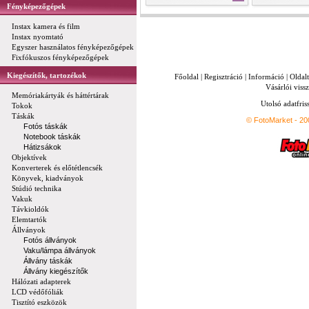
Fényképezőgépek
Instax kamera és film
Instax nyomtató
Egyszer használatos fényképezőgépek
Fixfókuszos fényképezőgépek
Kiegészítők, tartozékok
Főoldal
|
Regisztráció
|
Információ
|
Oldal
Vásárlói vissz
Memóriakártyák és háttértárak
Utolsó adatfris
Tokok
Táskák
© FotoMarket - 2
Fotós táskák
Notebook táskák
Hátizsákok
Objektívek
Konverterek és előtétlencsék
Könyvek, kiadványok
Stúdió technika
Vakuk
Távkioldók
Elemtartók
Állványok
Fotós állványok
Vaku/lámpa állványok
Állvány táskák
Állvány kiegészítők
Hálózati adapterek
LCD védőfóliák
Tisztító eszközök