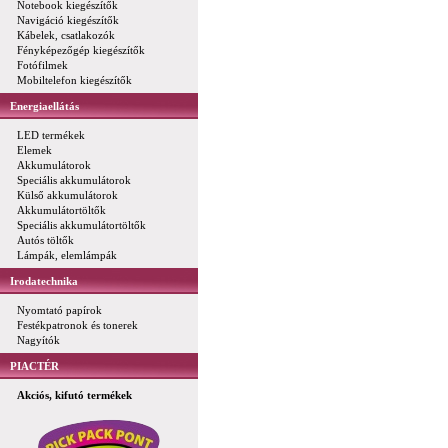
Notebook kiegészítők
Navigáció kiegészítők
Kábelek, csatlakozók
Fényképezőgép kiegészítők
Fotófilmek
Mobiltelefon kiegészítők
Energiaellátás
LED termékek
Elemek
Akkumulátorok
Speciális akkumulátorok
Külső akkumulátorok
Akkumulátortöltők
Speciális akkumulátortöltők
Autós töltők
Lámpák, elemlámpák
Irodatechnika
Nyomtató papírok
Festékpatronok és tonerek
Nagyítók
PIACTÉR
Akciós, kifutó termékek