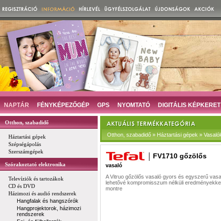
NAPTÁR
FÉNYKÉPEZŐGÉP
GPS
NYOMTATÓ
DIGITÁLIS KÉPKERET
Otthon, szabadidő
Otthon, szabadidő » Háztartási gépek » Vasaló
Háztartási gépek
Szépségápolás
Szerszámgépek
FV1710 gőzölős
Szórakoztató elektronika
vasaló
A Vitruo gőzölős vasaló gyors és egyszerű vasa
Televíziók és tartozákok
lehetővé kompromisszum nélküli eredményekkel
CD és DVD
montre
Házimozi és audió rendszerek
Hangfalak és hangszórók
Hangprojektorok, házimozi
rendszerek