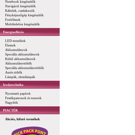
Notebook kiegészítők
Navigáció kiegészítők
Kábelek, csatlakozók
Fényképezőgép kiegészítők
Fotófilmek
Mobiltelefon kiegészítők
Energiaellátás
LED termékek
Elemek
Akkumulátorok
Speciális akkumulátorok
Külső akkumulátorok
Akkumulátortöltők
Speciális akkumulátortöltők
Autós töltők
Lámpák, elemlámpák
Irodatechnika
Nyomtató papírok
Festékpatronok és tonerek
Nagyítók
PIACTÉR
Akciós, kifutó termékek