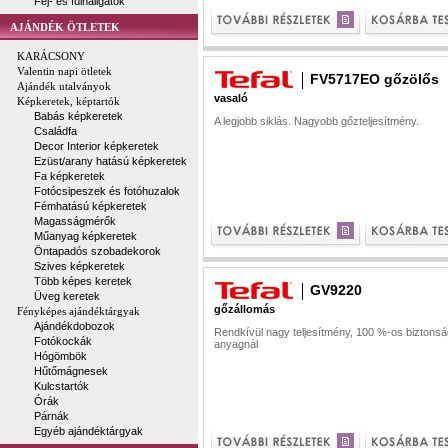
Fej- és fülhallgatók
AJÁNDÉK ÖTLETEK
KARÁCSONY
Valentin napi ötletek
FV5717EO gőzölős
Ajándék utalványok
vasaló
Képkeretek, képtartók
Babás képkeretek
A legjobb siklás. Nagyobb gőzteljesítmény.
Családfa
Decor Interior képkeretek
Ezüst/arany hatású képkeretek
Fa képkeretek
Fotócsipeszek és fotóhuzalok
Fémhatású képkeretek
Magasságmérők
Műanyag képkeretek
Öntapadós szobadekorok
Szives képkeretek
Több képes keretek
GV9220
Üveg keretek
gőzállomás
Fényképes ajándéktárgyak
Ajándékdobozok
Rendkívül nagy teljesítmény, 100 %-os biztons
Fotókockák
anyagnál
Hógömbök
Hűtőmágnesek
Kulcstartók
Órák
Párnák
Egyéb ajándéktárgyak