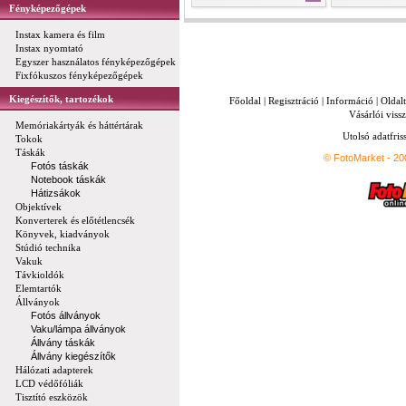
Fényképezőgépek
Instax kamera és film
Instax nyomtató
Egyszer használatos fényképezőgépek
Fixfókuszos fényképezőgépek
Kiegészítők, tartozékok
Főoldal
|
Regisztráció
|
Információ
|
Oldal
Vásárlói vissz
Memóriakártyák és háttértárak
Utolsó adatfris
Tokok
Táskák
© FotoMarket - 2
Fotós táskák
Notebook táskák
Hátizsákok
Objektívek
Konverterek és előtétlencsék
Könyvek, kiadványok
Stúdió technika
Vakuk
Távkioldók
Elemtartók
Állványok
Fotós állványok
Vaku/lámpa állványok
Állvány táskák
Állvány kiegészítők
Hálózati adapterek
LCD védőfóliák
Tisztító eszközök