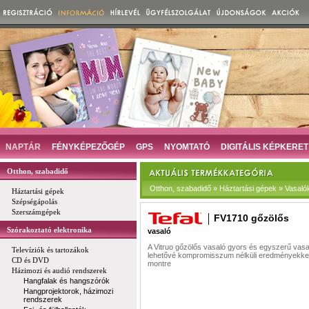
NAPTÁR
FÉNYKÉPEZŐGÉP
GPS
NYOMTATÓ
DIGITÁLIS KÉPKERET
Otthon, szabadidő
Otthon, szabadidő » Háztartási gépek » Vasaló
Háztartási gépek
Szépségápolás
Szerszámgépek
FV1710 gőzölős
Szórakoztató elektronika
vasaló
A Vitruo gőzölős vasaló gyors és egyszerű vasa
Televíziók és tartozákok
lehetővé kompromisszum nélküli eredményekkel
CD és DVD
montre
Házimozi és audió rendszerek
Hangfalak és hangszórók
Hangprojektorok, házimozi
rendszerek