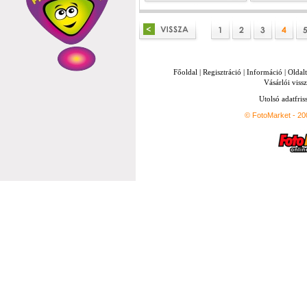
Főoldal
|
Regisztráció
|
Információ
|
Oldal
Vásárlói vissz
Utolsó adatfris
© FotoMarket - 2