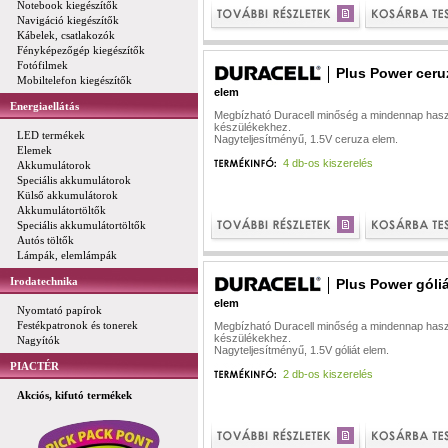
Notebook kiegészítők
Navigáció kiegészítők
Kábelek, csatlakozók
Fényképezőgép kiegészítők
Fotófilmek
Plus Power ceru
Mobiltelefon kiegészítők
elem
Energiaellátás
Megbízható Duracell minőség a mindennap hasz
készülékekhez.
LED termékek
Nagyteljesítményű, 1.5V ceruza elem.
Elemek
4 db-os kiszerelés
Akkumulátorok
Speciális akkumulátorok
Külső akkumulátorok
Akkumulátortöltők
Speciális akkumulátortöltők
Autós töltők
Lámpák, elemlámpák
Irodatechnika
Plus Power góliá
elem
Nyomtató papírok
Festékpatronok és tonerek
Megbízható Duracell minőség a mindennap hasz
készülékekhez.
Nagyítók
Nagyteljesítményű, 1.5V góliát elem.
PIACTÉR
2 db-os kiszerelés
Akciós, kifutó termékek