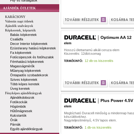
Fej- és fülhallgatók
AJÁNDÉK ÖTLETEK
KARÁCSONY
Valentin napi ötletek
Ajándék utalványok
Képkeretek, képtartók
Babás képkeretek
Optimum AA 12
Családfa
elem
Decor Interior képkeretek
Ezüst/arany hatású képkeretek
Hosszú élettartamú alkáli ceruza elem
Fa képkeretek
Kiszerelés: 12db/csomag
Fotócsipeszek és fotóhuzalok
12 db-os kiszerelés
Fémhatású képkeretek
Magasságmérők
Műanyag képkeretek
Öntapadós szobadekorok
Szives képkeretek
Több képes keretek
Üveg keretek
Fényképes ajándéktárgyak
Ajándékdobozok
Plus Power 4.5V
Fotókockák
elem
Hógömbök
Hűtőmágnesek
Megbízható Duracell minőség a mindennap hasz
Kulcstartók
készülékekhez.
Órák
Nagyteljesítményű, 4.5V lapos elem.
Párnák
1 db-os kiszerelés
Egyéb ajándéktárgyak