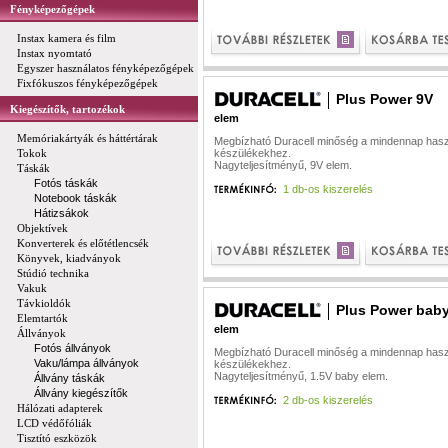
Fényképezőgépek
Instax kamera és film
Instax nyomtató
Egyszer használatos fényképezőgépek
Fixfókuszos fényképezőgépek
Plus Power 9V
Kiegészítők, tartozékok
elem
Memóriakártyák és háttértárak
Megbízható Duracell minőség a mindennap hasz
Tokok
készülékekhez.
Nagyteljesítményű, 9V elem.
Táskák
Fotós táskák
1 db-os kiszerelés
Notebook táskák
Hátizsákok
Objektívek
Konverterek és előtétlencsék
Könyvek, kiadványok
Stúdió technika
Vakuk
Távkioldók
Plus Power bab
Elemtartók
elem
Állványok
Fotós állványok
Megbízható Duracell minőség a mindennap hasz
Vaku/lámpa állványok
készülékekhez.
Nagyteljesítményű, 1.5V baby elem.
Állvány táskák
Állvány kiegészítők
2 db-os kiszerelés
Hálózati adapterek
LCD védőfóliák
Tisztító eszközök