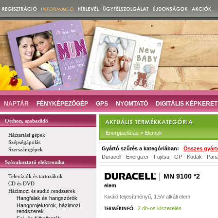
NAPTÁR
FÉNYKÉPEZŐGÉP
GPS
NYOMTATÓ
DIGITÁLIS KÉPKERET
Otthon, szabadidő
Energiaellátás » Elemek
Háztartási gépek
Szépségápolás
Gyártó szűrés a kategóriában:
Összes gyárt
Szerszámgépek
Duracell
-
Energizer
-
Fujitsu
-
GP
-
Kodak
-
Pana
Szórakoztató elektronika
MN 9100 *2
Televíziók és tartozákok
CD és DVD
elem
Házimozi és audió rendszerek
Kiváló teljesítményű, 1.5V alkáli elem
Hangfalak és hangszórók
Hangprojektorok, házimozi
2 db-os kiszerelés
rendszerek