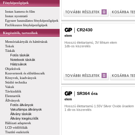
Fényképezőgépek
Instax kamera és film
Instax nyomtató
Egyszer használatos fényképezőgépek
Fixfókuszos fényképezőgépek
CR2430
Kiegészítők, tartozékok
elem
Memóriakártyák és háttértárak
Hosszú élettartamú, 3V líthium elem
Tokok
1db-os kiszerelés
Táskák
Fotós táskák
Notebook táskák
Hátizsákok
Objektívek
Konverterek és előtétlencsék
Könyvek, kiadványok
Stúdió technika
Vakuk
Távkioldók
SR364 óra
Elemtartók
elem
Állványok
Fotós állványok
Hosszú élettartamú 1.55V Silver Oxide óraelem
Vaku/lámpa állványok
1 db-os kiszerelés
Állvány táskák
Állvány kiegészítők
Hálózati adapterek
LCD védőfóliák
Tisztító eszközök