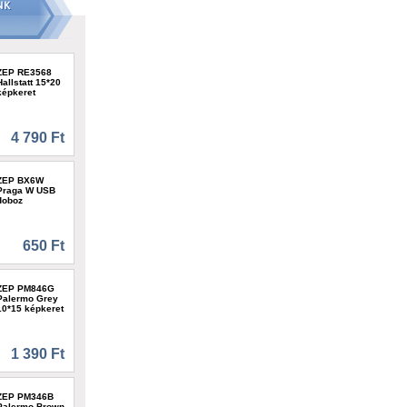
ZEP RE3568
Hallstatt 15*20
képkeret
4 790 Ft
ZEP BX6W
Praga W USB
doboz
650 Ft
ZEP PM846G
Palermo Grey
10*15 képkeret
1 390 Ft
ZEP PM346B
Palermo Brown