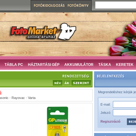
TÁBLA PC
HÁZTARTÁSI GÉP
AKKUMULÁTOR
TÁSKA
KERETEK
Megrendeléshez kérjük je
ó
sonic
-
Rayovac
-
Varta
E-mail:
Jelszó:
Regisztráció