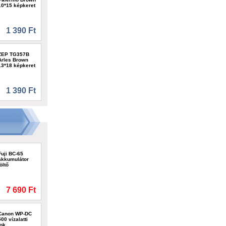
10*15 képkeret
1 390 Ft
ZEP TG357B
Arles Brown
13*18 képkeret
1 390 Ft
Fuji BC-65
akkumulátor
töltő
7 690 Ft
Canon WP-DC
500 vízalatti
tok