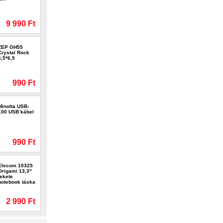
9 990 Ft
ZEP GH55
Crystal Rock
6,5*6,5
990 Ft
Minolta USB-
100 USB kábel
990 Ft
Elecom 10325
Origami 13,3"
fekete
notebook táska
2 990 Ft