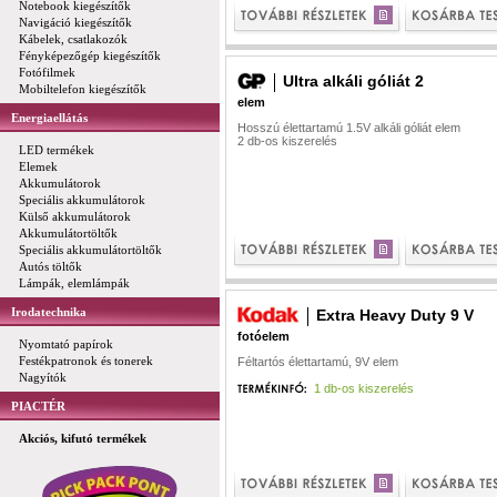
Notebook kiegészítők
Navigáció kiegészítők
Kábelek, csatlakozók
Fényképezőgép kiegészítők
Fotófilmek
Ultra alkáli góliát 2
Mobiltelefon kiegészítők
elem
Energiaellátás
Hosszú élettartamú 1.5V alkáli góliát elem
2 db-os kiszerelés
LED termékek
Elemek
Akkumulátorok
Speciális akkumulátorok
Külső akkumulátorok
Akkumulátortöltők
Speciális akkumulátortöltők
Autós töltők
Lámpák, elemlámpák
Irodatechnika
Extra Heavy Duty 9 V
fotóelem
Nyomtató papírok
Festékpatronok és tonerek
Féltartós élettartamú, 9V elem
Nagyítók
1 db-os kiszerelés
PIACTÉR
Akciós, kifutó termékek