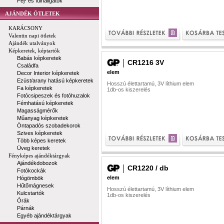
Fej- és fülhallgatók
AJÁNDÉK ÖTLETEK
KARÁCSONY
Valentin napi ötletek
Ajándék utalványok
Képkeretek, képtartók
Babás képkeretek
CR1216 3V
Családfa
elem
Decor Interior képkeretek
Ezüst/arany hatású képkeretek
Hosszú élettartamú, 3V líthium elem
Fa képkeretek
1db-os kiszerelés
Fotócsipeszek és fotóhuzalok
Fémhatású képkeretek
Magasságmérők
Műanyag képkeretek
Öntapadós szobadekorok
Szives képkeretek
Több képes keretek
Üveg keretek
Fényképes ajándéktárgyak
Ajándékdobozok
CR1220 / db
Fotókockák
elem
Hógömbök
Hűtőmágnesek
Hosszú élettartamú, 3V líthium elem
Kulcstartók
1db-os kiszerelés
Órák
Párnák
Egyéb ajándéktárgyak