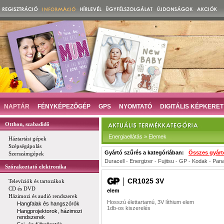
NAPTÁR
FÉNYKÉPEZŐGÉP
GPS
NYOMTATÓ
DIGITÁLIS KÉPKERET
Otthon, szabadidő
Energiaellátás » Elemek
Háztartási gépek
Szépségápolás
Gyártó szűrés a kategóriában:
Összes gyárt
Szerszámgépek
Duracell
-
Energizer
-
Fujitsu
-
GP
-
Kodak
-
Pana
Szórakoztató elektronika
CR1025 3V
Televíziók és tartozákok
CD és DVD
elem
Házimozi és audió rendszerek
Hosszú élettartamú, 3V líthium elem
Hangfalak és hangszórók
1db-os kiszerelés
Hangprojektorok, házimozi
rendszerek