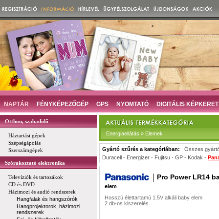
NAPTÁR
FÉNYKÉPEZŐGÉP
GPS
NYOMTATÓ
DIGITÁLIS KÉPKERET
Otthon, szabadidő
Energiaellátás » Elemek
Háztartási gépek
Szépségápolás
Gyártó szűrés a kategóriában:
Összes gyárt
Szerszámgépek
Duracell
-
Energizer
-
Fujitsu
-
GP
-
Kodak
-
Pan
Szórakoztató elektronika
Pro Power LR14 b
Televíziók és tartozákok
CD és DVD
elem
Házimozi és audió rendszerek
Hosszú élettartamú 1.5V alkáli baby elem
Hangfalak és hangszórók
2 db-os kiszerelés
Hangprojektorok, házimozi
rendszerek