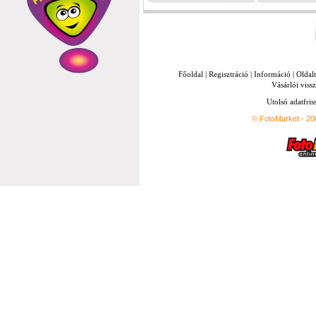
Főoldal
|
Regisztráció
|
Információ
|
Oldal
Vásárlói vissz
Utolsó adatfris
© FotoMarket - 2