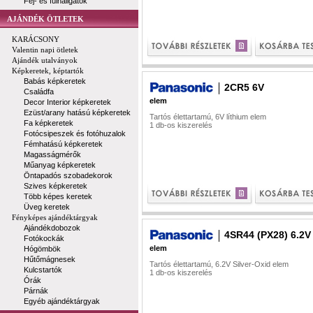
Fej- és fülhallgatók
AJÁNDÉK ÖTLETEK
KARÁCSONY
Valentin napi ötletek
Ajándék utalványok
Képkeretek, képtartók
Babás képkeretek
2CR5 6V
Családfa
elem
Decor Interior képkeretek
Ezüst/arany hatású képkeretek
Tartós élettartamú, 6V líthium elem
Fa képkeretek
1 db-os kiszerelés
Fotócsipeszek és fotóhuzalok
Fémhatású képkeretek
Magasságmérők
Műanyag képkeretek
Öntapadós szobadekorok
Szives képkeretek
Több képes keretek
Üveg keretek
Fényképes ajándéktárgyak
Ajándékdobozok
4SR44 (PX28) 6.2V
Fotókockák
elem
Hógömbök
Hűtőmágnesek
Tartós élettartamú, 6.2V Silver-Oxid elem
Kulcstartók
1 db-os kiszerelés
Órák
Párnák
Egyéb ajándéktárgyak