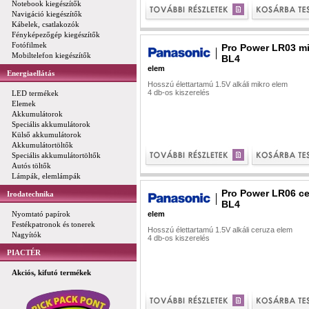
Notebook kiegészítők
Navigáció kiegészítők
Kábelek, csatlakozók
Fényképezőgép kiegészítők
Fotófilmek
Pro Power LR03 m
Mobiltelefon kiegészítők
BL4
elem
Energiaellátás
Hosszú élettartamú 1.5V alkáli mikro elem
4 db-os kiszerelés
LED termékek
Elemek
Akkumulátorok
Speciális akkumulátorok
Külső akkumulátorok
Akkumulátortöltők
Speciális akkumulátortöltők
Autós töltők
Lámpák, elemlámpák
Pro Power LR06 c
Irodatechnika
BL4
Nyomtató papírok
elem
Festékpatronok és tonerek
Hosszú élettartamú 1.5V alkáli ceruza elem
Nagyítók
4 db-os kiszerelés
PIACTÉR
Akciós, kifutó termékek