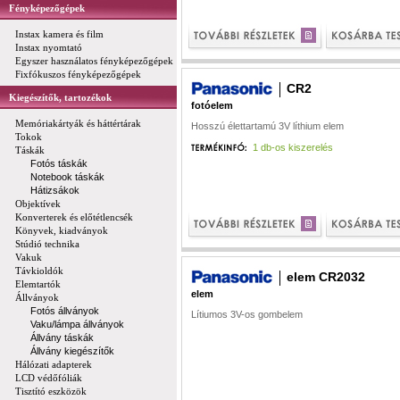
Fényképezőgépek
Instax kamera és film
Instax nyomtató
Egyszer használatos fényképezőgépek
Fixfókuszos fényképezőgépek
CR2
Kiegészítők, tartozékok
fotóelem
Memóriakártyák és háttértárak
Hosszú élettartamú 3V líthium elem
Tokok
1 db-os kiszerelés
Táskák
Fotós táskák
Notebook táskák
Hátizsákok
Objektívek
Konverterek és előtétlencsék
Könyvek, kiadványok
Stúdió technika
Vakuk
Távkioldók
elem CR2032
Elemtartók
elem
Állványok
Fotós állványok
Lítiumos 3V-os gombelem
Vaku/lámpa állványok
Állvány táskák
Állvány kiegészítők
Hálózati adapterek
LCD védőfóliák
Tisztító eszközök