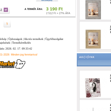
3 190 Ft
2 512 Ft + 27% ÁFA
térkép
|
Újdonságok
|
Akciós termékek
|
Ügyfélszolgálat
ajelzések
|
Termékértékelés
sítés: 2026. 02. 17. 09:33:42
001-2026
Minden jog fenntartva!