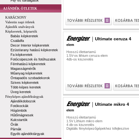
Fej- és fülhallgatók
AJÁNDÉK ÖTLETEK
KARÁCSONY
Valentin napi ötletek
Ajándék utalványok
Képkeretek, képtartók
Babás képkeretek
Ultimate ceruza 4
Családfa
elem
Decor Interior képkeretek
Ezüst/arany hatású képkeretek
Hosszú élettartamú
Fa képkeretek
1.5V-os lithium ceruza elem
Fotócsipeszek és fotóhuzalok
4db-os kiszerelés
Fémhatású képkeretek
Magasságmérők
Műanyag képkeretek
Öntapadós szobadekorok
Szives képkeretek
Több képes keretek
Üveg keretek
Fényképes ajándéktárgyak
Ajándékdobozok
Ultimate mikro 4
Fotókockák
elem
Hógömbök
Hűtőmágnesek
Hosszú élettartamú
Kulcstartók
1.5V Líthium mikro elem
Órák
4 db-os kiszerelés
Digitális fényképezőgépekhez kifejlesztve
Párnák
Egyéb ajándéktárgyak