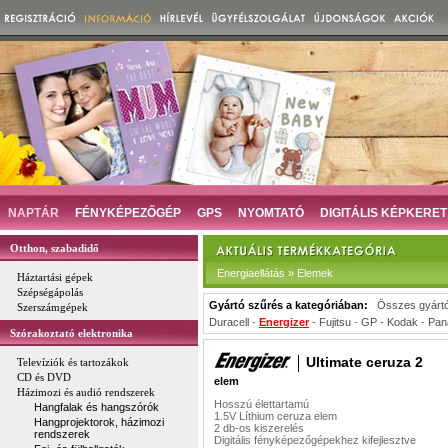
NAPTÁR
FÉNYKÉPEZŐGÉP
GPS
NYOMTATÓ
DIGITÁLIS KÉPKERET
Otthon, szabadidő
Energiaellátás » Elemek
Háztartási gépek
Szépségápolás
Gyártó szűrés a kategóriában:
Összes gyárt
Szerszámgépek
Duracell
-
Energizer
-
Fujitsu
-
GP
-
Kodak
-
Pan
Szórakoztató elektronika
Ultimate ceruza 2
Televíziók és tartozákok
CD és DVD
elem
Házimozi és audió rendszerek
Hosszú élettartamú
Hangfalak és hangszórók
1.5V Líthium ceruza elem
Hangprojektorok, házimozi
2 db-os kiszerelés
rendszerek
Digitális fényképezőgépekhez kifejlesztve