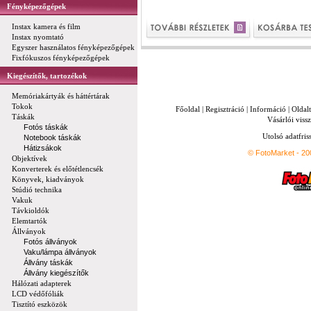
Fényképezőgépek
Instax kamera és film
Instax nyomtató
Egyszer használatos fényképezőgépek
Fixfókuszos fényképezőgépek
Kiegészítők, tartozékok
Memóriakártyák és háttértárak
Tokok
Főoldal
|
Regisztráció
|
Információ
|
Oldal
Táskák
Vásárlói vissz
Fotós táskák
Utolsó adatfris
Notebook táskák
Hátizsákok
© FotoMarket - 2
Objektívek
Konverterek és előtétlencsék
Könyvek, kiadványok
Stúdió technika
Vakuk
Távkioldók
Elemtartók
Állványok
Fotós állványok
Vaku/lámpa állványok
Állvány táskák
Állvány kiegészítők
Hálózati adapterek
LCD védőfóliák
Tisztító eszközök