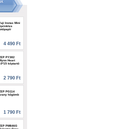
Fuji Instax Mini
Sprinkles
fotópapír
4 490 Ft
ZEP PY382
Wynn Heart
10*15 képtartó
2 790 Ft
ZEP PG114
arany hógömb
1 790 Ft
ZEP PM846G
Palermo Grey