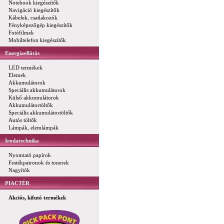
Notebook kiegészítők
Navigáció kiegészítők
Kábelek, csatlakozók
Fényképezőgép kiegészítők
Fotófilmek
Mobiltelefon kiegészítők
Energiaellátás
LED termékek
Elemek
Akkumulátorok
Speciális akkumulátorok
Külső akkumulátorok
Akkumulátortöltők
Speciális akkumulátortöltők
Autós töltők
Lámpák, elemlámpák
Irodatechnika
Nyomtató papírok
Festékpatronok és tonerek
Nagyítók
PIACTÉR
Akciós, kifutó termékek