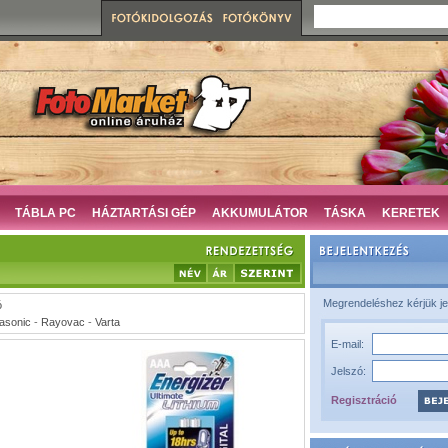
TÁBLA PC
HÁZTARTÁSI GÉP
AKKUMULÁTOR
TÁSKA
KERETEK
Megrendeléshez kérjük je
ó
asonic
-
Rayovac
-
Varta
E-mail:
Jelszó:
Regisztráció