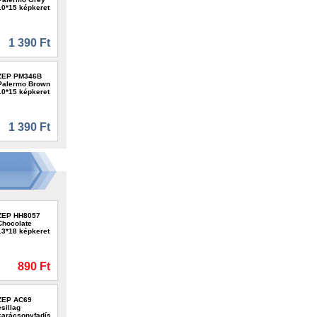
10*15 képkeret
1 390 Ft
ZEP PM346B
Palermo Brown
10*15 képkeret
1 390 Ft
ZEP HH8057
Chocolate
13*18 képkeret
890 Ft
ZEP AC69
csillag
karácsonyfadísz