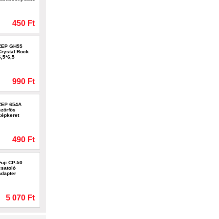
450 Ft
ZEP GH55
Crystal Rock
6,5*6,5
990 Ft
ZEP 654A
szörfös
képkeret
490 Ft
Fuji CP-50
csatoló
adapter
5 070 Ft