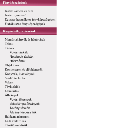
Fényképezőgépek
Instax kamera és film
Instax nyomtató
Egyszer használatos fényképezőgépek
Fixfókuszos fényképezőgépek
Kiegészítők, tartozékok
Memóriakártyák és háttértárak
Tokok
Táskák
Fotós táskák
Notebook táskák
Hátizsákok
Objektívek
Konverterek és előtétlencsék
Könyvek, kiadványok
Stúdió technika
Vakuk
Távkioldók
Elemtartók
Állványok
Fotós állványok
Vaku/lámpa állványok
Állvány táskák
Állvány kiegészítők
Hálózati adapterek
LCD védőfóliák
Tisztító eszközök