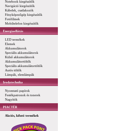
Notebook kiegészítők
Navigáció kiegészítők
Kábelek, csatlakozók
Fényképezőgép kiegészítők
Fotófilmek
Mobiltelefon kiegészítők
Energiaellátás
LED termékek
Elemek
Akkumulátorok
Speciális akkumulátorok
Külső akkumulátorok
Akkumulátortöltők
Speciális akkumulátortöltők
Autós töltők
Lámpák, elemlámpák
Irodatechnika
Nyomtató papírok
Festékpatronok és tonerek
Nagyítók
PIACTÉR
Akciós, kifutó termékek