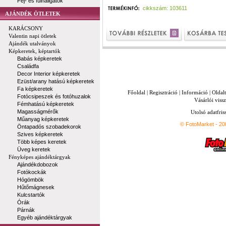
Fej- és fülhallgatók
cikkszám: 103611
AJÁNDÉK ÖTLETEK
KARÁCSONY
Valentin napi ötletek
Ajándék utalványok
Képkeretek, képtartók
Babás képkeretek
Családfa
Decor Interior képkeretek
Ezüst/arany hatású képkeretek
Fa képkeretek
Főoldal
|
Regisztráció
|
Információ
|
Oldal
Fotócsipeszek és fotóhuzalok
Vásárlói vissz
Fémhatású képkeretek
Magasságmérők
Utolsó adatfris
Műanyag képkeretek
© FotoMarket - 2
Öntapadós szobadekorok
Szives képkeretek
Több képes keretek
Üveg keretek
Fényképes ajándéktárgyak
Ajándékdobozok
Fotókockák
Hógömbök
Hűtőmágnesek
Kulcstartók
Órák
Párnák
Egyéb ajándéktárgyak