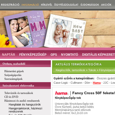
NAPTÁR
FÉNYKÉPEZŐGÉP
GPS
NYOMTATÓ
DIGITÁLIS KÉPKERET
Otthon, szabadidő
Kiegészítők, tartozékok » Tokok » Fényképező
Háztartási gépek
Szépségápolás
Gyártó szűrés a kategóriában:
Összes gyárt
Szerszámgépek
Case-Logic
-
Cullmann
-
Dörr
-
Hama
-
JJC
-
Lo
Szórakoztató elektronika
Fancy Cross 50F fekete/
Televíziók és tartozákok
CD és DVD
fényképezőgép tok
Házimozi és audió rendszerek
Univerzális fényképezõgép tok
Hangfalak és hangszórók
Övre fűzhető, puha belső bélés
Hangprojektorok, házimozi
Memóriakártya tartó előzseb
rendszerek
Belső méret: 6x2,2x10 cm