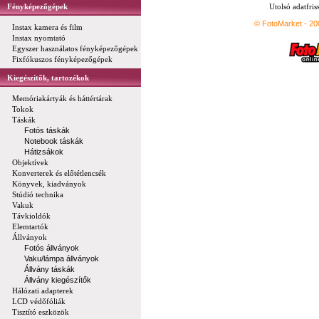
Fényképezőgépek
Utolsó adatfris
© FotoMarket - 2
Instax kamera és film
Instax nyomtató
Egyszer használatos fényképezőgépek
Fixfókuszos fényképezőgépek
Kiegészítők, tartozékok
Memóriakártyák és háttértárak
Tokok
Táskák
Fotós táskák
Notebook táskák
Hátizsákok
Objektívek
Konverterek és előtétlencsék
Könyvek, kiadványok
Stúdió technika
Vakuk
Távkioldók
Elemtartók
Állványok
Fotós állványok
Vaku/lámpa állványok
Állvány táskák
Állvány kiegészítők
Hálózati adapterek
LCD védőfóliák
Tisztító eszközök