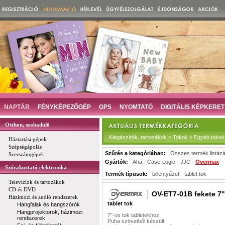
NAPTÁR
FÉNYKÉPEZŐGÉP
GPS
NYOMTATÓ
DIGITÁLIS KÉPKERET
Otthon, szabadidő
Kiegészítők, tartozékok » Tokok » Egyéb tokok
Háztartási gépek
Szépségápolás
Szűrés a kategóriában:
Összes termék listáz
Szerszámgépek
Gyártók:
Aha
-
Case-Logic
-
JJC
-
Overmax
-
Szórakoztató elektronika
Termék típusok:
billentyűzet
-
tablet tok
Televíziók és tartozákok
CD és DVD
OV-ET7-01B fekete 7''
Házimozi és audió rendszerek
tablet tok
Hangfalak és hangszórók
Hangprojektorok, házimozi
7"-os tok tabletekhez
rendszerek
Puha szövetből készült