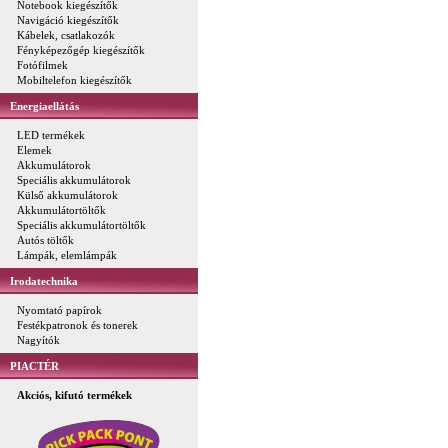
Notebook kiegészítők
Navigáció kiegészítők
Kábelek, csatlakozók
Fényképezőgép kiegészítők
Fotófilmek
Mobiltelefon kiegészítők
Energiaellátás
LED termékek
Elemek
Akkumulátorok
Speciális akkumulátorok
Külső akkumulátorok
Akkumulátortöltők
Speciális akkumulátortöltők
Autós töltők
Lámpák, elemlámpák
Irodatechnika
Nyomtató papírok
Festékpatronok és tonerek
Nagyítók
PIACTÉR
Akciós, kifutó termékek