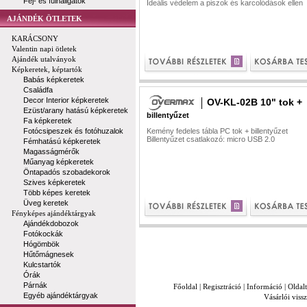
Fej- és fülhallgatók
Ideális védelem a piszok és karcolódások ellen
AJÁNDÉK ÖTLETEK
KARÁCSONY
Valentin napi ötletek
Ajándék utalványok
Képkeretek, képtartók
Babás képkeretek
Családfa
Decor Interior képkeretek
OV-KL-02B 10" tok +
Ezüst/arany hatású képkeretek
billentyűzet
Fa képkeretek
Fotócsipeszek és fotóhuzalok
Kemény fedeles tábla PC tok + billentyűzet
Billentyűzet csatlakozó: micro USB 2.0
Fémhatású képkeretek
Magasságmérők
Műanyag képkeretek
Öntapadós szobadekorok
Szives képkeretek
Több képes keretek
Üveg keretek
Fényképes ajándéktárgyak
Ajándékdobozok
Fotókockák
Hógömbök
Hűtőmágnesek
Kulcstartók
Órák
Párnák
Főoldal
|
Regisztráció
|
Információ
|
Oldal
Egyéb ajándéktárgyak
Vásárlói vissz