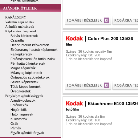
Fej- és fülhallgatók
AJÁNDÉK ÖTLETEK
KARÁCSONY
Valentin napi ötletek
Ajándék utalványok
Képkeretek, képtartók
Babás képkeretek
Color Plus 200 135/36
Családfa
film
Decor Interior képkeretek
Ezüst/arany hatású képkeretek
Színes, 36 kockás negatív film
Fa képkeretek
Érzékenység: ISO 200
Fotócsipeszek és fotóhuzalok
1 db-os kiszerelésben kapható
Fémhatású képkeretek
Magasságmérők
Műanyag képkeretek
Öntapadós szobadekorok
Szives képkeretek
Több képes keretek
Üveg keretek
Fényképes ajándéktárgyak
Ajándékdobozok
Ektachrome E100 135/3
Fotókockák
fotófilm
Hógömbök
Hűtőmágnesek
Színes, 36 kockás dia film
Kulcstartók
Érzékenység: ISO 100
Órák
1 db-os kiszerelésben kapható
Párnák
Egyéb ajándéktárgyak