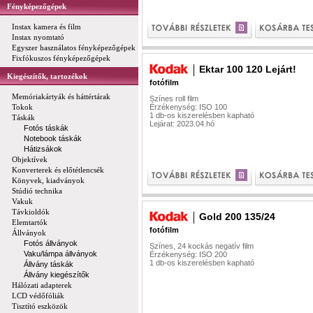
Fényképezőgépek
Instax kamera és film
Instax nyomtató
Egyszer használatos fényképezőgépek
Fixfókuszos fényképezőgépek
Ektar 100 120 Lejárt!
Kiegészítők, tartozékok
fotófilm
Memóriakártyák és háttértárak
Színes roll film
Tokok
Érzékenység: ISO 100
1 db-os kiszerelésben kapható
Táskák
Lejárat: 2023.04.hó
Fotós táskák
Notebook táskák
Hátizsákok
Objektívek
Konverterek és előtétlencsék
Könyvek, kiadványok
Stúdió technika
Vakuk
Távkioldók
Gold 200 135/24
Elemtartók
fotófilm
Állványok
Fotós állványok
Színes, 24 kockás negatív film
Vaku/lámpa állványok
Érzékenység: ISO 200
1 db-os kiszerelésben kapható
Állvány táskák
Állvány kiegészítők
Hálózati adapterek
LCD védőfóliák
Tisztító eszközök