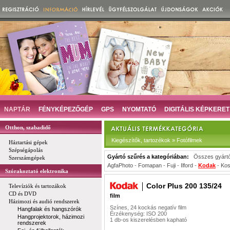
NAPTÁR
FÉNYKÉPEZŐGÉP
GPS
NYOMTATÓ
DIGITÁLIS KÉPKERET
Otthon, szabadidő
Kiegészítők, tartozékok » Fotófilmek
Háztartási gépek
Szépségápolás
Gyártó szűrés a kategóriában:
Összes gyárt
Szerszámgépek
AgfaPhoto
-
Fomapan
-
Fuji
-
Ilford
-
Kodak
-
Ko
Szórakoztató elektronika
Color Plus 200 135/24
Televíziók és tartozákok
CD és DVD
film
Házimozi és audió rendszerek
Színes, 24 kockás negatív film
Hangfalak és hangszórók
Érzékenység: ISO 200
Hangprojektorok, házimozi
1 db-os kiszerelésben kapható
rendszerek