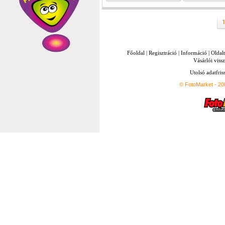
Főoldal
|
Regisztráció
|
Információ
|
Oldal
Vásárlói vissz
Utolsó adatfris
© FotoMarket - 2