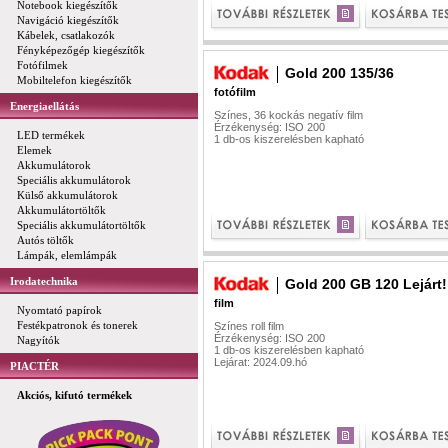
Notebook kiegészítők
Navigáció kiegészítők
Kábelek, csatlakozók
Fényképezőgép kiegészítők
Fotófilmek
Gold 200 135/36
Mobiltelefon kiegészítők
fotófilm
Energiaellátás
Színes, 36 kockás negatív film
Érzékenység: ISO 200
LED termékek
1 db-os kiszerelésben kapható
Elemek
Akkumulátorok
Speciális akkumulátorok
Külső akkumulátorok
Akkumulátortöltők
Speciális akkumulátortöltők
Autós töltők
Lámpák, elemlámpák
Irodatechnika
Gold 200 GB 120 Lejárt!
film
Nyomtató papírok
Festékpatronok és tonerek
Színes roll film
Érzékenység: ISO 200
Nagyítók
1 db-os kiszerelésben kapható
Lejárat: 2024.09.hó
PIACTÉR
Akciós, kifutó termékek