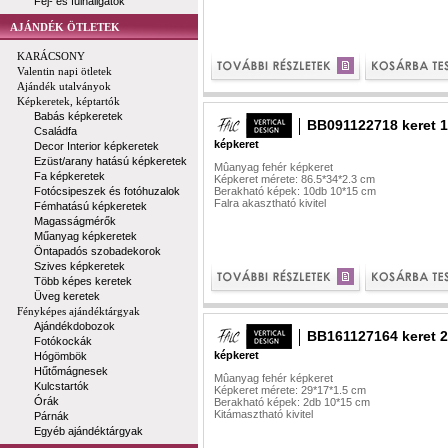
Fej- és fülhallgatók
AJÁNDÉK ÖTLETEK
KARÁCSONY
Valentin napi ötletek
Ajándék utalványok
Képkeretek, képtartók
Babás képkeretek
BB091122718 keret 
Családfa
képkeret
Decor Interior képkeretek
Ezüst/arany hatású képkeretek
Mûanyag fehér képkeret
Fa képkeretek
Képkeret mérete: 86.5*34*2.3 cm
Fotócsipeszek és fotóhuzalok
Berakható képek: 10db 10*15 cm
Falra akasztható kivitel
Fémhatású képkeretek
Magasságmérők
Műanyag képkeretek
Öntapadós szobadekorok
Szives képkeretek
Több képes keretek
Üveg keretek
Fényképes ajándéktárgyak
Ajándékdobozok
BB161127164 keret 2
Fotókockák
képkeret
Hógömbök
Hűtőmágnesek
Mûanyag fehér képkeret
Kulcstartók
Képkeret mérete: 29*17*1.5 cm
Órák
Berakható képek: 2db 10*15 cm
Kitámasztható kivitel
Párnák
Egyéb ajándéktárgyak