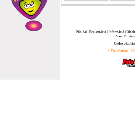
Főoldal
|
Regisztráció
|
Információ
|
Oldal
Vásárlói vissz
Utolsó adatfris
© FotoMarket - 2