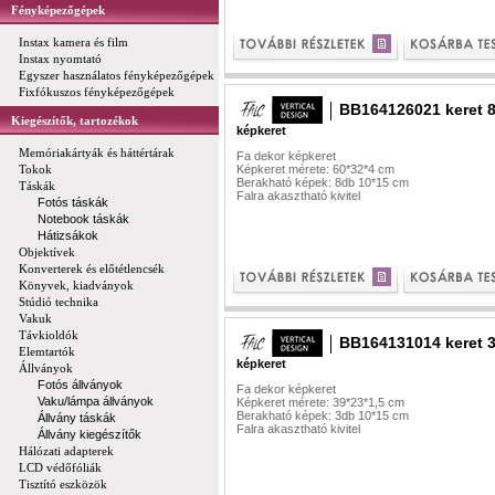
Fényképezőgépek
Instax kamera és film
Instax nyomtató
Egyszer használatos fényképezőgépek
Fixfókuszos fényképezőgépek
BB164126021 keret 8
Kiegészítők, tartozékok
képkeret
Memóriakártyák és háttértárak
Fa dekor képkeret
Tokok
Képkeret mérete: 60*32*4 cm
Berakható képek: 8db 10*15 cm
Táskák
Falra akasztható kivitel
Fotós táskák
Notebook táskák
Hátizsákok
Objektívek
Konverterek és előtétlencsék
Könyvek, kiadványok
Stúdió technika
Vakuk
Távkioldók
BB164131014 keret 3
Elemtartók
képkeret
Állványok
Fotós állványok
Fa dekor képkeret
Vaku/lámpa állványok
Képkeret mérete: 39*23*1,5 cm
Berakható képek: 3db 10*15 cm
Állvány táskák
Falra akasztható kivitel
Állvány kiegészítők
Hálózati adapterek
LCD védőfóliák
Tisztító eszközök