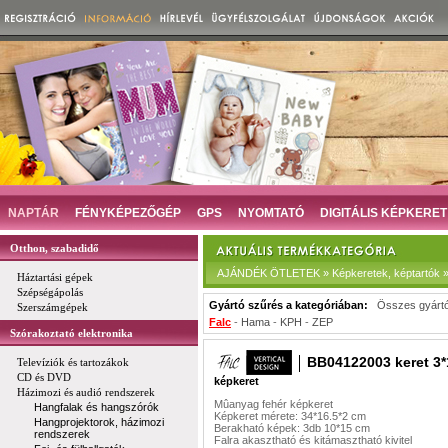
NAPTÁR
FÉNYKÉPEZŐGÉP
GPS
NYOMTATÓ
DIGITÁLIS KÉPKERET
Otthon, szabadidő
AJÁNDÉK ÖTLETEK » Képkeretek, képtartók »
Háztartási gépek
Szépségápolás
Gyártó szűrés a kategóriában:
Összes gyárt
Szerszámgépek
Falc
-
Hama
-
KPH
-
ZEP
Szórakoztató elektronika
BB04122003 keret 3*
Televíziók és tartozákok
CD és DVD
képkeret
Házimozi és audió rendszerek
Mûanyag fehér képkeret
Hangfalak és hangszórók
Képkeret mérete: 34*16.5*2 cm
Hangprojektorok, házimozi
Berakható képek: 3db 10*15 cm
rendszerek
Falra akasztható és kitámasztható kivitel