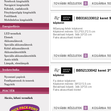
Notebook kiegészítők
Navigáció kiegészítők
Kábelek, csatlakozók
Fényképezőgép kiegészítők
Fotófilmek
BB316133012 keret 9
Mobiltelefon kiegészítők
képkeret
Energiaellátás
Mûanyag fehér képkeret
Képkeret mérete: 53.2*53.2*2.5 cm
LED termékek
Berakható képek: 9db 10*15 cm
Elemek
Falra akasztható kivitel
Akkumulátorok
Speciális akkumulátorok
Külső akkumulátorok
Akkumulátortöltők
Speciális akkumulátortöltők
Autós töltők
Lámpák, elemlámpák
Irodatechnika
BB52133042 keret 3*
képkeret
Nyomtató papírok
Festékpatronok és tonerek
Fa dekor képkeret
Képkeret mérete: 38*21*2,5 cm
Nagyítók
Berakható képek: 3db 10*15 cm
Falra akasztható kivitel
PIACTÉR
Akciós, kifutó termékek