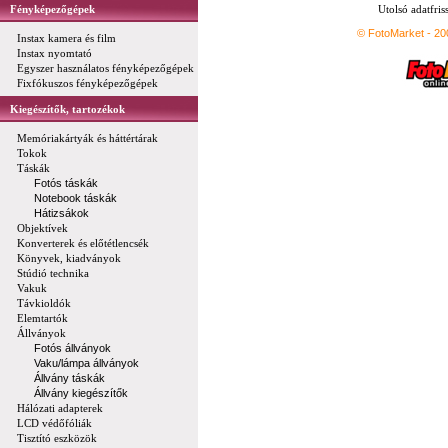
Fényképezőgépek
Utolsó adatfris
© FotoMarket - 2
Instax kamera és film
Instax nyomtató
Egyszer használatos fényképezőgépek
Fixfókuszos fényképezőgépek
Kiegészítők, tartozékok
Memóriakártyák és háttértárak
Tokok
Táskák
Fotós táskák
Notebook táskák
Hátizsákok
Objektívek
Konverterek és előtétlencsék
Könyvek, kiadványok
Stúdió technika
Vakuk
Távkioldók
Elemtartók
Állványok
Fotós állványok
Vaku/lámpa állványok
Állvány táskák
Állvány kiegészítők
Hálózati adapterek
LCD védőfóliák
Tisztító eszközök