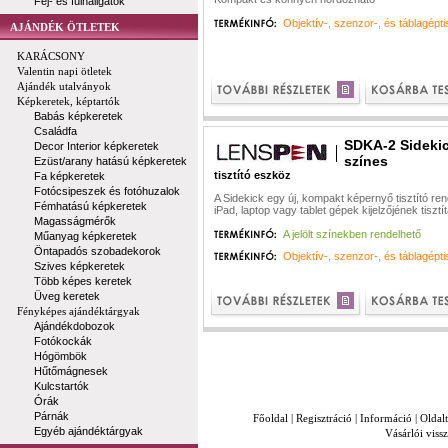
Fej- és fülhallgatók
Objektív-, szenzor-, és táblagépti
AJÁNDÉK ÖTLETEK
KARÁCSONY
Valentin napi ötletek
Ajándék utalványok
Képkeretek, képtartók
Babás képkeretek
Családfa
SDKA-2 Sidekic
Decor Interior képkeretek
színes
Ezüst/arany hatású képkeretek
tisztító eszköz
Fa képkeretek
Fotócsipeszek és fotóhuzalok
A Sidekick egy új, kompakt képernyő tisztító ren
Fémhatású képkeretek
iPad, laptop vagy tablet gépek kijelzőjének tiszt
Magasságmérők
A jelölt színekben rendelhető
Műanyag képkeretek
Öntapadós szobadekorok
Objektív-, szenzor-, és táblagépti
Szives képkeretek
Több képes keretek
Üveg keretek
Fényképes ajándéktárgyak
Ajándékdobozok
Fotókockák
Hógömbök
Hűtőmágnesek
Kulcstartók
Órák
Párnák
Főoldal
|
Regisztráció
|
Információ
|
Oldal
Egyéb ajándéktárgyak
Vásárlói vissz