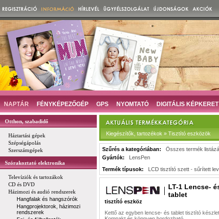
NAPTÁR
FÉNYKÉPEZŐGÉP
GPS
NYOMTATÓ
DIGITÁLIS KÉPKERET
Otthon, szabadidő
Kiegészítők, tartozékok » Tisztító eszközök
Háztartási gépek
Szépségápolás
Szűrés a kategóriában:
Összes termék listáz
Szerszámgépek
Gyártók:
LensPen
Szórakoztató elektronika
Termék típusok:
LCD tisztító szett
-
sűrített l
Televíziók és tartozákok
CD és DVD
LT-1 Lencse- é
Házimozi és audió rendszerek
tablet
Hangfalak és hangszórók
tisztító eszköz
Hangprojektorok, házimozi
rendszerek
Kettő az egyben lencse- és tablet tisztító készle
Kompakt és könnyen hordozható