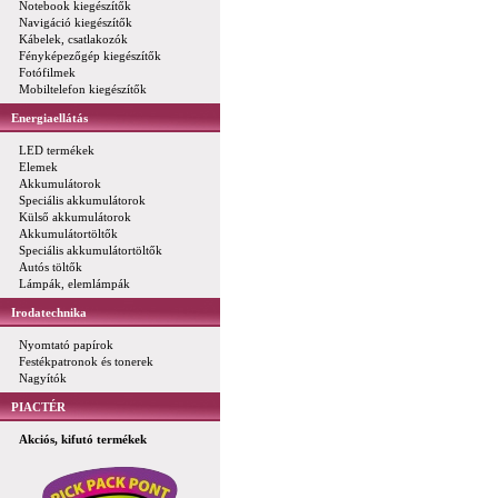
Notebook kiegészítők
Navigáció kiegészítők
Kábelek, csatlakozók
Fényképezőgép kiegészítők
Fotófilmek
Mobiltelefon kiegészítők
Energiaellátás
LED termékek
Elemek
Akkumulátorok
Speciális akkumulátorok
Külső akkumulátorok
Akkumulátortöltők
Speciális akkumulátortöltők
Autós töltők
Lámpák, elemlámpák
Irodatechnika
Nyomtató papírok
Festékpatronok és tonerek
Nagyítók
PIACTÉR
Akciós, kifutó termékek