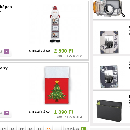
yképes
ó
2 500 Ft
1 969 Ft + 27% ÁFA
sonyi
1 890 Ft
1 488 Ft + 27% ÁFA