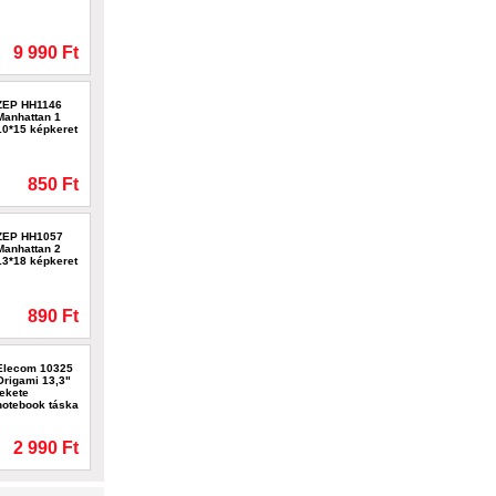
9 990 Ft
ZEP HH1146
Manhattan 1
10*15 képkeret
850 Ft
ZEP HH1057
Manhattan 2
13*18 képkeret
890 Ft
Elecom 10325
Origami 13,3"
fekete
notebook táska
2 990 Ft