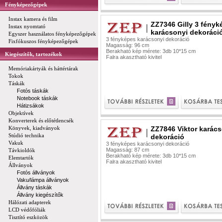
Fényképezőgépek
Instax kamera és film
ZZ7346 Gilly 3 fényk
Instax nyomtató
karácsonyi dekoráci
Egyszer használatos fényképezőgépek
3 fényképes karácsonyi dekoráció
Fixfókuszos fényképezőgépek
Magasság: 96 cm
Berakható kép mérete: 3db 10*15 cm
Kiegészítők, tartozékok
Falra akasztható kivitel
Memóriakártyák és háttértárak
Tokok
Táskák
Fotós táskák
Notebook táskák
Hátizsákok
Objektívek
Konverterek és előtétlencsék
Könyvek, kiadványok
ZZ7846 Viktor karác
Stúdió technika
dekoráció
Vakuk
3 fényképes karácsonyi dekoráció
Magasság: 87 cm
Távkioldók
Berakható kép mérete: 3db 10*15 cm
Elemtartók
Falra akasztható kivitel
Állványok
Fotós állványok
Vaku/lámpa állványok
Állvány táskák
Állvány kiegészítők
Hálózati adapterek
LCD védőfóliák
Tisztító eszközök