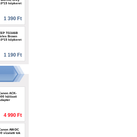
10*15 képkeret
1 390 Ft
ZEP TG346B
Arles Brown
10*15 képkeret
1 190 Ft
Canon ACK-
500 hálózati
adapter
4 990 Ft
Canon AW-DC
30 vízalatti tok