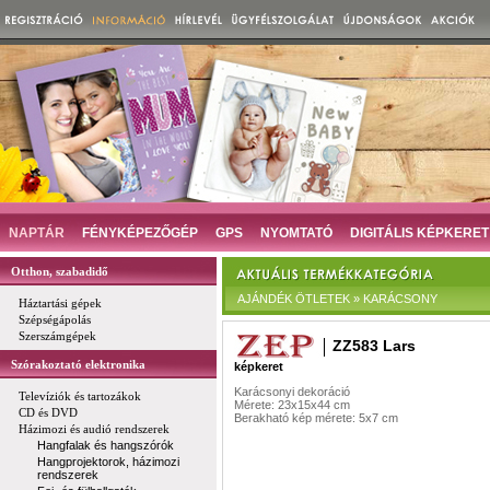
NAPTÁR
FÉNYKÉPEZŐGÉP
GPS
NYOMTATÓ
DIGITÁLIS KÉPKERET
Otthon, szabadidő
AJÁNDÉK ÖTLETEK » KARÁCSONY
Háztartási gépek
Szépségápolás
Szerszámgépek
ZZ583 Lars
Szórakoztató elektronika
képkeret
Karácsonyi dekoráció
Televíziók és tartozákok
Mérete: 23x15x44 cm
CD és DVD
Berakható kép mérete: 5x7 cm
Házimozi és audió rendszerek
Hangfalak és hangszórók
Hangprojektorok, házimozi
rendszerek