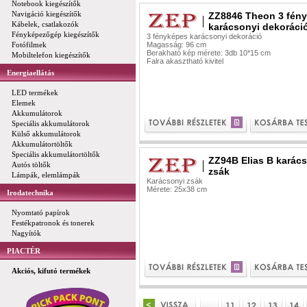
Notebook kiegészítők
Navigáció kiegészítők
ZZ8846 Theon 3 fén
Kábelek, csatlakozók
karácsonyi dekoráci
Fényképezőgép kiegészítők
3 fényképes karácsonyi dekoráció
Fotófilmek
Magasság: 96 cm
Berakható kép mérete: 3db 10*15 cm
Mobiltelefon kiegészítők
Falra akasztható kivitel
Energiaellátás
LED termékek
Elemek
Akkumulátorok
Speciális akkumulátorok
Külső akkumulátorok
Akkumulátortöltők
Speciális akkumulátortöltők
ZZ94B Elias B karác
Autós töltők
zsák
Lámpák, elemlámpák
Karácsonyi zsák
Mérete: 25x38 cm
Irodatechnika
Nyomtató papírok
Festékpatronok és tonerek
Nagyítók
PIACTÉR
Akciós, kifutó termékek