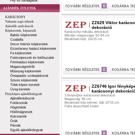
Fej- és fülhallgatók
AJÁNDÉK ÖTLETEK
KARÁCSONY
Valentin napi ötletek
ZZ629 Viktor karácso
Ajándék utalványok
dekoráció
Képkeretek, képtartók
Karácsonyi mikulás dekoráció
Babás képkeretek
Mikulás magassága: 62-84 cm
Berakható kép: 10x15 cm
Családfa
Decor Interior képkeretek
Ezüst/arany hatású képkeretek
Fa képkeretek
Fotócsipeszek és fotóhuzalok
Fémhatású képkeretek
Magasságmérők
Műanyag képkeretek
Öntapadós szobadekorok
Szives képkeretek
Több képes keretek
ZZ6746 Igor fénykép
Üveg keretek
karácsonyi dekoráci
Fényképes ajándéktárgyak
3 fényképes karácsonyi dekoráció
Ajándékdobozok
Magasság: 96 cm
Berakható kép mérete: 3db 10*15 cm
Fotókockák
Falra akasztható kivitel
Hógömbök
Hűtőmágnesek
Kulcstartók
Órák
Párnák
Egyéb ajándéktárgyak