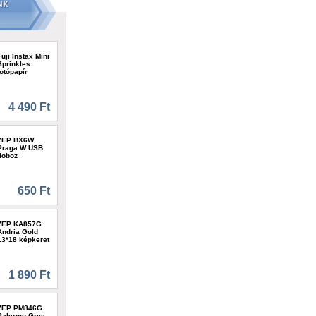
Fuji Instax Mini
Sprinkles
fotópapír
4 490 Ft
ZEP BX6W
Praga W USB
doboz
650 Ft
ZEP KA857G
Andria Gold
13*18 képkeret
1 890 Ft
ZEP PM846G
Palermo Grey