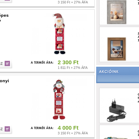
3 150 Ft + 27% ÁFA
épes
ó
2 300 Ft
1 811 Ft + 27% ÁFA
sonyi
4 000 Ft
3 150 Ft + 27% ÁFA