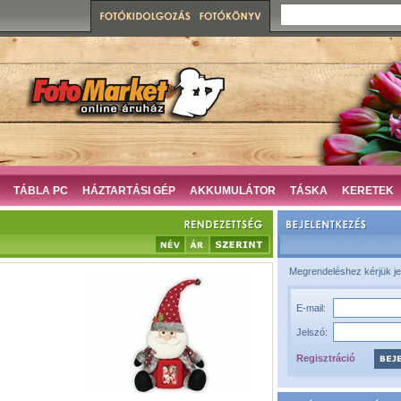
TÁBLA PC
HÁZTARTÁSI GÉP
AKKUMULÁTOR
TÁSKA
KERETEK
Megrendeléshez kérjük je
E-mail:
Jelszó:
Regisztráció