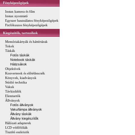
Fényképezőgépek
Instax kamera és film
Instax nyomtató
Egyszer használatos fényképezőgépek
Fixfókuszos fényképezőgépek
Kiegészítők, tartozékok
Memóriakártyák és háttértárak
Tokok
Táskák
Fotós táskák
Notebook táskák
Hátizsákok
Objektívek
Konverterek és előtétlencsék
Könyvek, kiadványok
Stúdió technika
Vakuk
Távkioldók
Elemtartók
Állványok
Fotós állványok
Vaku/lámpa állványok
Állvány táskák
Állvány kiegészítők
Hálózati adapterek
LCD védőfóliák
Tisztító eszközök