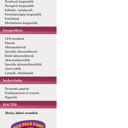
Notebook kiegészítők
Navigáció kiegészítők
Kábelek, csatlakozók
Fényképezőgép kiegészítők
Fotófilmek
Mobiltelefon kiegészítők
Energiaellátás
LED termékek
Elemek
Akkumulátorok
Speciális akkumulátorok
Külső akkumulátorok
Akkumulátortöltők
Speciális akkumulátortöltők
Autós töltők
Lámpák, elemlámpák
Irodatechnika
Nyomtató papírok
Festékpatronok és tonerek
Nagyítók
PIACTÉR
Akciós, kifutó termékek