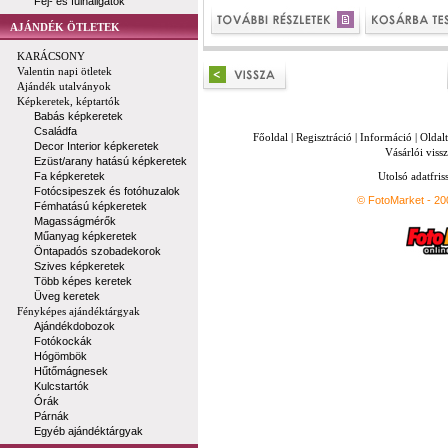
Fej- és fülhallgatók
AJÁNDÉK ÖTLETEK
KARÁCSONY
Valentin napi ötletek
Ajándék utalványok
Képkeretek, képtartók
Babás képkeretek
Családfa
Főoldal
|
Regisztráció
|
Információ
|
Oldal
Decor Interior képkeretek
Vásárlói vissz
Ezüst/arany hatású képkeretek
Fa képkeretek
Utolsó adatfris
Fotócsipeszek és fotóhuzalok
© FotoMarket - 2
Fémhatású képkeretek
Magasságmérők
Műanyag képkeretek
Öntapadós szobadekorok
Szives képkeretek
Több képes keretek
Üveg keretek
Fényképes ajándéktárgyak
Ajándékdobozok
Fotókockák
Hógömbök
Hűtőmágnesek
Kulcstartók
Órák
Párnák
Egyéb ajándéktárgyak