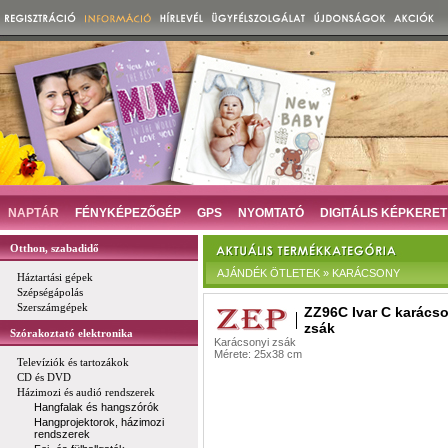
NAPTÁR
FÉNYKÉPEZŐGÉP
GPS
NYOMTATÓ
DIGITÁLIS KÉPKERET
Otthon, szabadidő
AJÁNDÉK ÖTLETEK » KARÁCSONY
Háztartási gépek
Szépségápolás
Szerszámgépek
ZZ96C Ivar C karács
zsák
Szórakoztató elektronika
Karácsonyi zsák
Mérete: 25x38 cm
Televíziók és tartozákok
CD és DVD
Házimozi és audió rendszerek
Hangfalak és hangszórók
Hangprojektorok, házimozi
rendszerek