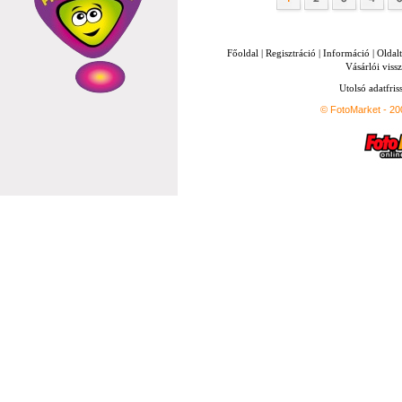
Főoldal
|
Regisztráció
|
Információ
|
Oldal
Vásárlói vissz
Utolsó adatfris
© FotoMarket - 2