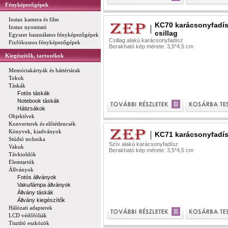
Fényképezőgépek
Instax kamera és film
KC70 karácsonyfadí
Instax nyomtató
csillag
Egyszer használatos fényképezőgépek
Csillag alakú karácsonyfadísz
Fixfókuszos fényképezőgépek
Berakható kép mérete: 3,5*4,5 cm
Kiegészítők, tartozékok
Memóriakártyák és háttértárak
Tokok
Táskák
Fotós táskák
Notebook táskák
Hátizsákok
Objektívek
Konverterek és előtétlencsék
Könyvek, kiadványok
KC71 karácsonyfadís
Stúdió technika
Szív alakú karácsonyfadísz
Vakuk
Berakható kép mérete: 3,5*4,5 cm
Távkioldók
Elemtartók
Állványok
Fotós állványok
Vaku/lámpa állványok
Állvány táskák
Állvány kiegészítők
Hálózati adapterek
LCD védőfóliák
Tisztító eszközök