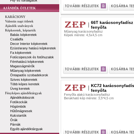
Fej- és fülhallgatók
AJÁNDÉK ÖTLETEK
KARÁCSONY
Valentin napi ötletek
66T karácsonyfadísz
Ajándék utalványok
fenyőfa
Képkeretek, képtartók
Műanyag karácsonyfadísz
Babás képkeretek
Képek mérete: 4,5x4,5 cm
Családfa
Decor Interior képkeretek
Ezüst/arany hatású képkeretek
Fa képkeretek
Fotócsipeszek és fotóhuzalok
Fémhatású képkeretek
Magasságmérők
Műanyag képkeretek
Öntapadós szobadekorok
Szives képkeretek
Több képes keretek
KC72 karácsonyfadí
Üveg keretek
fenyőfa
Fényképes ajándéktárgyak
Fenyőfa alakú karácsonyfadísz
Ajándékdobozok
Berakható kép mérete: 3,5*4,5 cm
Fotókockák
Hógömbök
Hűtőmágnesek
Kulcstartók
Órák
Párnák
Egyéb ajándéktárgyak