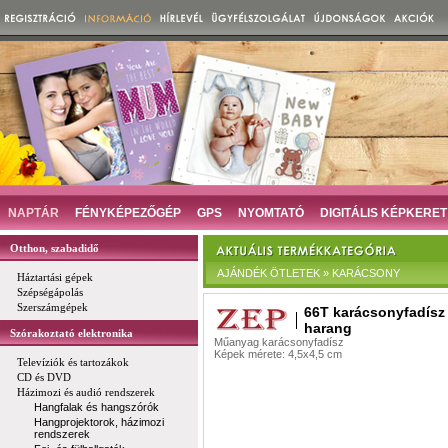
NAPTÁR
FÉNYKÉPEZŐGÉP
GPS
NYOMTATÓ
DIGITÁLIS KÉPKERET
Otthon, szabadidő
AJÁNDÉK ÖTLETEK » KARÁCSONY
Háztartási gépek
Szépségápolás
Szerszámgépek
66T karácsonyfadísz
harang
Szórakoztató elektronika
Műanyag karácsonyfadísz
Képek mérete: 4,5x4,5 cm
Televíziók és tartozákok
CD és DVD
Házimozi és audió rendszerek
Hangfalak és hangszórók
Hangprojektorok, házimozi
rendszerek