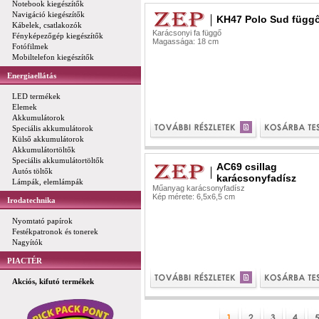
Notebook kiegészítők
Navigáció kiegészítők
KH47 Polo Sud függ
Kábelek, csatlakozók
Karácsonyi fa függő
Fényképezőgép kiegészítők
Magassága: 18 cm
Fotófilmek
Mobiltelefon kiegészítők
Energiaellátás
LED termékek
Elemek
Akkumulátorok
Speciális akkumulátorok
Külső akkumulátorok
Akkumulátortöltők
Speciális akkumulátortöltők
AC69 csillag
Autós töltők
karácsonyfadísz
Lámpák, elemlámpák
Műanyag karácsonyfadísz
Kép mérete: 6,5x6,5 cm
Irodatechnika
Nyomtató papírok
Festékpatronok és tonerek
Nagyítók
PIACTÉR
Akciós, kifutó termékek