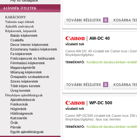
Fej- és fülhallgatók
AJÁNDÉK ÖTLETEK
KARÁCSONY
Valentin napi ötletek
Ajándék utalványok
Képkeretek, képtartók
Babás képkeretek
AW-DC 40
Családfa
vízalatti tok
Decor Interior képkeretek
Ezüst/arany hatású képkeretek
Canon AW-DC 40 vízalatti tok Canon Ixus i Zoom 
Fa képkeretek
fényképezőgéphez.
Fotócsipeszek és fotóhuzalok
Korlátozott darabszámban rendel
Fémhatású képkeretek
Magasságmérők
Műanyag képkeretek
Öntapadós szobadekorok
Szives képkeretek
Több képes keretek
Üveg keretek
Fényképes ajándéktárgyak
Ajándékdobozok
WP-DC 500
Fotókockák
vízalatti tok
Hógömbök
Hűtőmágnesek
Canon WP-DC500 vízalatti tok Canon Ixus 330 di
Kulcstartók
fényképezőgéphez.
faux sac hermes
Órák
Korlátozott darabszámban rendel
Párnák
Egyéb ajándéktárgyak