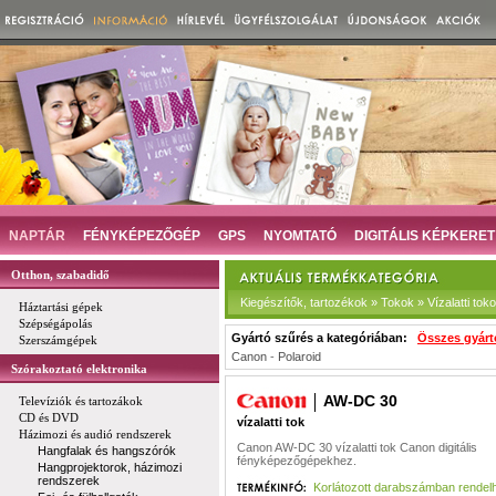
NAPTÁR
FÉNYKÉPEZŐGÉP
GPS
NYOMTATÓ
DIGITÁLIS KÉPKERET
Otthon, szabadidő
Kiegészítők, tartozékok » Tokok » Vízalatti tok
Háztartási gépek
Szépségápolás
Gyártó szűrés a kategóriában:
Összes gyárt
Szerszámgépek
Canon
-
Polaroid
Szórakoztató elektronika
AW-DC 30
Televíziók és tartozákok
CD és DVD
vízalatti tok
Házimozi és audió rendszerek
Canon AW-DC 30 vízalatti tok Canon digitális
Hangfalak és hangszórók
fényképezőgépekhez.
Hangprojektorok, házimozi
rendszerek
Korlátozott darabszámban rendel