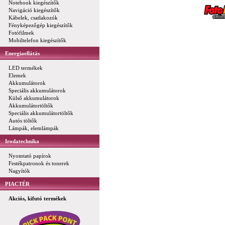
Notebook kiegészítők
Navigáció kiegészítők
Kábelek, csatlakozók
Fényképezőgép kiegészítők
Fotófilmek
Mobiltelefon kiegészítők
Energiaellátás
LED termékek
Elemek
Akkumulátorok
Speciális akkumulátorok
Külső akkumulátorok
Akkumulátortöltők
Speciális akkumulátortöltők
Autós töltők
Lámpák, elemlámpák
Irodatechnika
Nyomtató papírok
Festékpatronok és tonerek
Nagyítók
PIACTÉR
Akciós, kifutó termékek