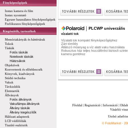
Fényképezőgépek
Instax kamera és film
Instax nyomtató
Egyszer használatos fényképezőgépek
Fixfókuszos fényképezőgépek
PLCWP univerzális
Kiegészítők, tartozékok
vízalatti tok
Memóriakártyák és háttértárak
Vízalatti tok kompakt fényképezőgéphez
Tokok
Zárt tömítés
Átlátszó műanyag a víz alatti vaku használata
Táskák
Robusztus ház teljes hozzáférést biztosít szint
Fotós táskák
kamera gombhoz
Notebook táskák
Hátizsákok
Objektívek
Konverterek és előtétlencsék
Könyvek, kiadványok
Stúdió technika
Vakuk
Távkioldók
Elemtartók
Állványok
Fotós állványok
Vaku/lámpa állványok
Főoldal
|
Regisztráció
|
Információ
|
Oldal
Állvány táskák
Vásárlói vissz
Állvány kiegészítők
Utolsó adatfris
Hálózati adapterek
LCD védőfóliák
© FotoMarket - 2
Tisztító eszközök