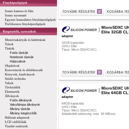
Fényképezőgépek
Instax kamera és film
Instax nyomtató
Egyszer használatos fényképezőgépek
Fixfókuszos fényképezőgépek
MicroSDXC U
Kiegészítők, tartozékok
Elite 32GB C
adapter
Memóriakártyák és háttértárak
32GB kapacitás
Tokok
UHS-I Elite
Táskák
Típus: Micro SD(HC/XC)
Fotós táskák
Notebook táskák
Hátizsákok
Objektívek
Konverterek és előtétlencsék
Könyvek, kiadványok
Stúdió technika
Vakuk
Távkioldók
MicroSDXC U
Elemtartók
Elite 64GB C
Állványok
adapter
Fotós állványok
64GB kapacitás
Vaku/lámpa állványok
UHS-I Elite
Állvány táskák
Típus: Micro SD(HC/XC)
Állvány kiegészítők
Adatátviteli sebesség: max. 90 MB/sec
Hálózati adapterek
LCD védőfóliák
Tisztító eszközök