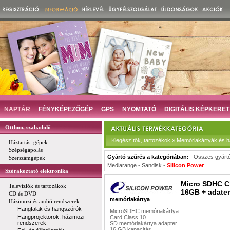
NAPTÁR
FÉNYKÉPEZŐGÉP
GPS
NYOMTATÓ
DIGITÁLIS KÉPKERET
Otthon, szabadidő
Kiegészítők, tartozékok » Memóriakártyák és há
Háztartási gépek
Szépségápolás
Gyártó szűrés a kategóriában:
Összes gyárt
Szerszámgépek
Mediarange
-
Sandisk
-
Silicon Power
Szórakoztató elektronika
Micro SDHC C
Televíziók és tartozákok
16GB + adater
CD és DVD
memóriakártya
Házimozi és audió rendszerek
Hangfalak és hangszórók
MicroSDHC memóriakártya
Hangprojektorok, házimozi
Card Class 10
rendszerek
SD memóriakártya adapter
16 GB kapacitás