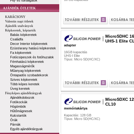
Fej- és fülhallgatók
AJÁNDÉK ÖTLETEK
KARÁCSONY
Valentin napi ötletek
Ajándék utalványok
Képkeretek, képtartók
Babás képkeretek
MicroSDHC 1
Családfa
UHS-1 Elite C
Decor Interior képkeretek
adapter
Ezüst/arany hatású képkeretek
16GB kapacitás
Fa képkeretek
UHS-I Elite
Fotócsipeszek és fotóhuzalok
Típus: Micro SD(HC/XC)
Fémhatású képkeretek
Magasságmérők
Műanyag képkeretek
Öntapadós szobadekorok
Szives képkeretek
Több képes keretek
Üveg keretek
Fényképes ajándéktárgyak
Ajándékdobozok
MicroSDXC 1
Fotókockák
CL10
Hógömbök
memóriakártya
Hűtőmágnesek
Kapacitás: 128 GB
Kulcstartók
Típus: Micro SD(HC/XC)
Órák
Párnák
Egyéb ajándéktárgyak