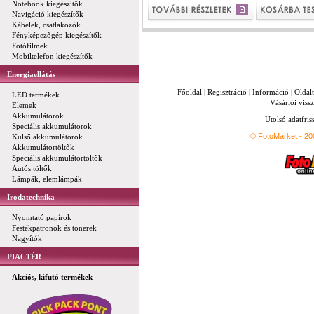
Notebook kiegészítők
Navigáció kiegészítők
Kábelek, csatlakozók
Fényképezőgép kiegészítők
Fotófilmek
Mobiltelefon kiegészítők
Energiaellátás
Főoldal
|
Regisztráció
|
Információ
|
Oldal
LED termékek
Vásárlói vissz
Elemek
Akkumulátorok
Utolsó adatfris
Speciális akkumulátorok
© FotoMarket - 2
Külső akkumulátorok
Akkumulátortöltők
Speciális akkumulátortöltők
Autós töltők
Lámpák, elemlámpák
Irodatechnika
Nyomtató papírok
Festékpatronok és tonerek
Nagyítók
PIACTÉR
Akciós, kifutó termékek