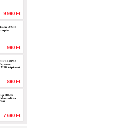
9 990 Ft
Nikon UR-E6
adapter
990 Ft
ZEP HH8257
Espresso
13*18 képkeret
890 Ft
Fuji BC-65
akkumulátor
töltő
7 690 Ft