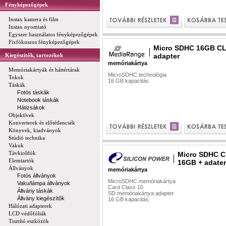
Fényképezőgépek
Instax kamera és film
Instax nyomtató
Egyszer használatos fényképezőgépek
Fixfókuszos fényképezőgépek
Micro SDHC 16GB CL
Kiegészítők, tartozékok
adapter
memóriakártya
Memóriakártyák és háttértárak
MicroSDHC technológia
Tokok
16 GB kapacitás
Táskák
Fotós táskák
Notebook táskák
Hátizsákok
Objektívek
Konverterek és előtétlencsék
Könyvek, kiadványok
Stúdió technika
Vakuk
Távkioldók
Micro SDHC C
Elemtartók
16GB + adater
Állványok
memóriakártya
Fotós állványok
MicroSDHC memóriakártya
Vaku/lámpa állványok
Card Class 10
Állvány táskák
SD memóriakártya adapter
Állvány kiegészítők
16 GB kapacitás
Hálózati adapterek
LCD védőfóliák
Tisztító eszközök