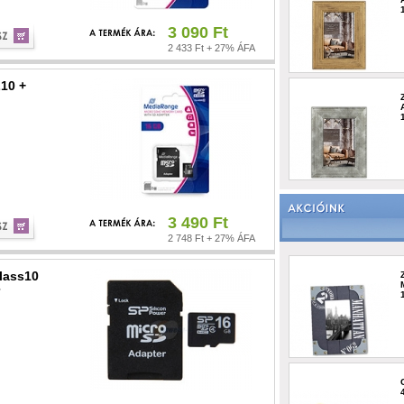
3 090 Ft
2 433 Ft + 27% ÁFA
10 +
3 490 Ft
2 748 Ft + 27% ÁFA
lass10