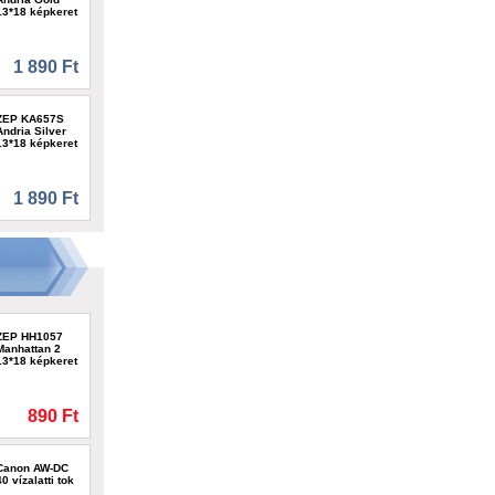
13*18 képkeret
1 890 Ft
ZEP KA657S
Andria Silver
13*18 képkeret
1 890 Ft
ZEP HH1057
Manhattan 2
13*18 képkeret
890 Ft
Canon AW-DC
40 vízalatti tok