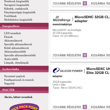
Notebook kiegészítők
Navigáció kiegészítők
Kábelek, csatlakozók
Fényképezőgép kiegészítők
Fotófilmek
MicroSDHC 32GB CL
Mobiltelefon kiegészítők
adapter
memóriakártya
Energiaellátás
MicroSDHC technológia
32 GB kapacitás
LED termékek
Class 10 (10 MB/sec)
Elemek
Akkumulátorok
Speciális akkumulátorok
Külső akkumulátorok
Akkumulátortöltők
Speciális akkumulátortöltők
Autós töltők
Lámpák, elemlámpák
MicroSDXC U
Irodatechnika
Elite 32GB C
Nyomtató papírok
adapter
Festékpatronok és tonerek
32GB kapacitás
Nagyítók
UHS-I Elite
Típus: Micro SD(HC/XC)
PIACTÉR
Akciós, kifutó termékek