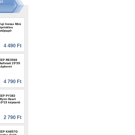
Fuji Instax Mini
Sprinkles
fotópapír
4 490 Ft
ZEP RE3568
Hallstatt 15*20
képkeret
4 790 Ft
ZEP PY382
Wynn Heart
10*15 képtartó
2 790 Ft
ZEP KA857G
Andria Gold