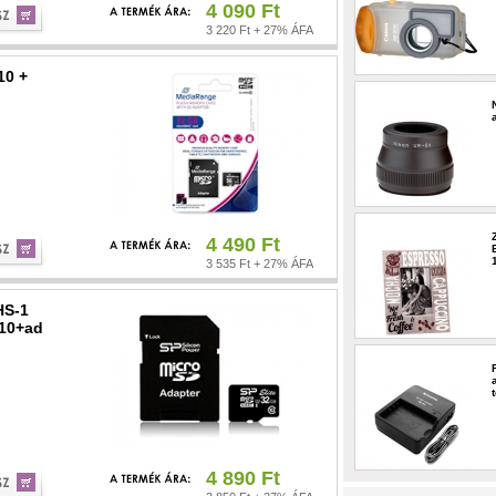
4 090 Ft
3 220 Ft + 27% ÁFA
10 +
4 490 Ft
3 535 Ft + 27% ÁFA
HS-1
L10+ad
4 890 Ft