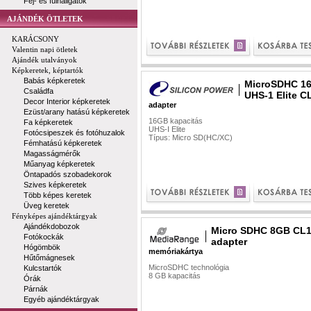
Fej- és fülhallgatók
AJÁNDÉK ÖTLETEK
KARÁCSONY
Valentin napi ötletek
Ajándék utalványok
Képkeretek, képtartók
Babás képkeretek
MicroSDHC 1
Családfa
UHS-1 Elite C
Decor Interior képkeretek
adapter
Ezüst/arany hatású képkeretek
16GB kapacitás
Fa képkeretek
UHS-I Elite
Fotócsipeszek és fotóhuzalok
Típus: Micro SD(HC/XC)
Fémhatású képkeretek
Magasságmérők
Műanyag képkeretek
Öntapadós szobadekorok
Szives képkeretek
Több képes keretek
Üveg keretek
Fényképes ajándéktárgyak
Ajándékdobozok
Micro SDHC 8GB CL1
Fotókockák
adapter
Hógömbök
memóriakártya
Hűtőmágnesek
MicroSDHC technológia
Kulcstartók
8 GB kapacitás
Órák
Párnák
Egyéb ajándéktárgyak