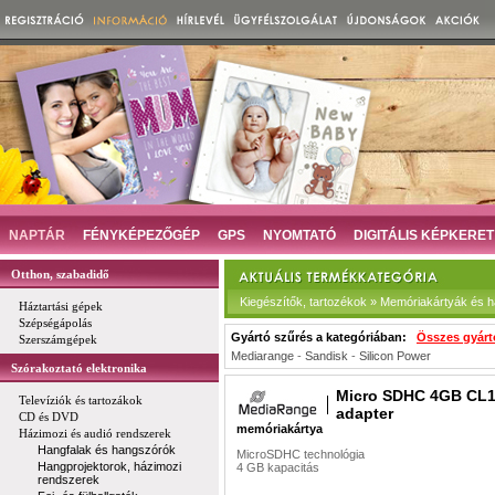
NAPTÁR
FÉNYKÉPEZŐGÉP
GPS
NYOMTATÓ
DIGITÁLIS KÉPKERET
Otthon, szabadidő
Kiegészítők, tartozékok » Memóriakártyák és há
Háztartási gépek
Szépségápolás
Gyártó szűrés a kategóriában:
Összes gyárt
Szerszámgépek
Mediarange
-
Sandisk
-
Silicon Power
Szórakoztató elektronika
Micro SDHC 4GB CL1
Televíziók és tartozákok
adapter
CD és DVD
memóriakártya
Házimozi és audió rendszerek
Hangfalak és hangszórók
MicroSDHC technológia
Hangprojektorok, házimozi
4 GB kapacitás
rendszerek