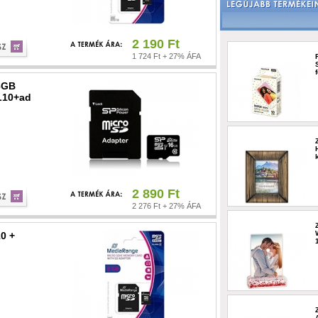
2 190 Ft
1 724 Ft + 27% ÁFA
6GB
L10+ad
2 890 Ft
2 276 Ft + 27% ÁFA
0 +