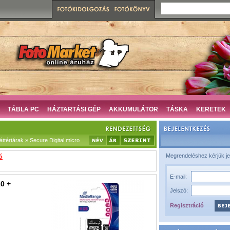
TÁBLA PC
HÁZTARTÁSI GÉP
AKKUMULÁTOR
TÁSKA
KERETEK
ttértárak » Secure Digital micro
Megrendeléshez kérjük je
ó
E-mail:
0 +
Jelszó:
Regisztráció