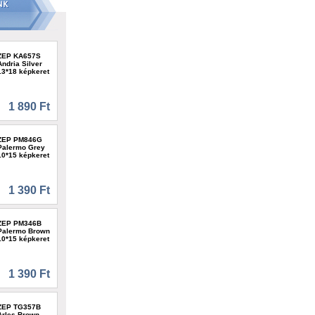
ZEP KA657S
Andria Silver
13*18 képkeret
1 890 Ft
ZEP PM846G
Palermo Grey
10*15 képkeret
1 390 Ft
ZEP PM346B
Palermo Brown
10*15 képkeret
1 390 Ft
ZEP TG357B
Arles Brown