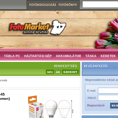
TÁBLA PC
HÁZTARTÁSI GÉP
AKKUMULÁTOR
TÁSKA
KERETEK
Megrendeléshez kérjük je
ermék
E-mail:
G45
Jelszó:
lumen)
Regisztráció