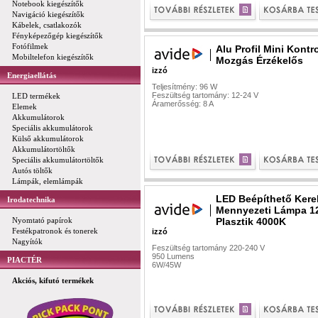
Notebook kiegészítők
Navigáció kiegészítők
Kábelek, csatlakozók
Fényképezőgép kiegészítők
Fotófilmek
Alu Profil Mini Kontro
Mobiltelefon kiegészítők
Mozgás Érzékelős
izzó
Energiaellátás
Teljesítmény: 96 W
Feszültség tartomány: 12-24 V
LED termékek
Áramerősség: 8 A
Elemek
Akkumulátorok
Speciális akkumulátorok
Külső akkumulátorok
Akkumulátortöltők
Speciális akkumulátortöltők
Autós töltők
Lámpák, elemlámpák
LED Beépíthető Kere
Irodatechnika
Mennyezeti Lámpa 
Nyomtató papírok
Plasztik 4000K
Festékpatronok és tonerek
izzó
Nagyítók
Feszültség tartomány 220-240 V
950 Lumens
PIACTÉR
6W/45W
Akciós, kifutó termékek