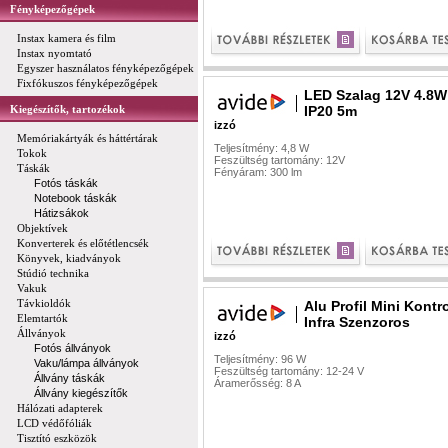
Fényképezőgépek
Instax kamera és film
Instax nyomtató
Egyszer használatos fényképezőgépek
Fixfókuszos fényképezőgépek
LED Szalag 12V 4.8W
Kiegészítők, tartozékok
IP20 5m
izzó
Memóriakártyák és háttértárak
Teljesítmény: 4,8 W
Tokok
Feszültség tartomány: 12V
Táskák
Fényáram: 300 lm
Fotós táskák
Notebook táskák
Hátizsákok
Objektívek
Konverterek és előtétlencsék
Könyvek, kiadványok
Stúdió technika
Vakuk
Távkioldók
Alu Profil Mini Kontro
Elemtartók
Infra Szenzoros
Állványok
izzó
Fotós állványok
Teljesítmény: 96 W
Vaku/lámpa állványok
Feszültség tartomány: 12-24 V
Állvány táskák
Áramerősség: 8 A
Állvány kiegészítők
Hálózati adapterek
LCD védőfóliák
Tisztító eszközök