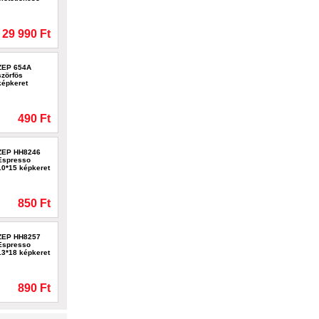
29 990 Ft
ZEP 654A
szörfös
képkeret
490 Ft
ZEP HH8246
Espresso
10*15 képkeret
850 Ft
ZEP HH8257
Espresso
13*18 képkeret
890 Ft