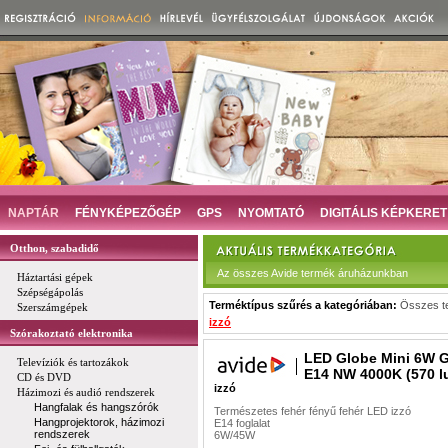
NAPTÁR
FÉNYKÉPEZŐGÉP
GPS
NYOMTATÓ
DIGITÁLIS KÉPKERET
Otthon, szabadidő
Az összes Avide termék áruházunkban
Háztartási gépek
Szépségápolás
Terméktípus szűrés a kategóriában:
Összes t
Szerszámgépek
izzó
Szórakoztató elektronika
LED Globe Mini 6W 
Televíziók és tartozákok
E14 NW 4000K (570 
CD és DVD
izzó
Házimozi és audió rendszerek
Hangfalak és hangszórók
Természetes fehér fényű fehér LED izzó
Hangprojektorok, házimozi
E14 foglalat
rendszerek
6W/45W