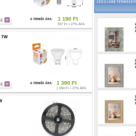
1 190 Ft
937 Ft + 27% ÁFA
c 7W
1 390 Ft
1 094 Ft + 27% ÁFA
W