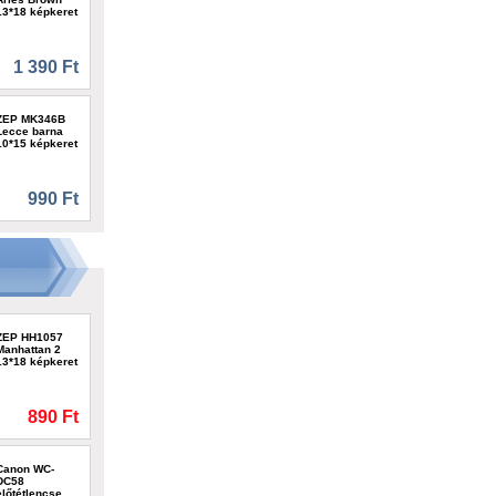
13*18 képkeret
1 390 Ft
ZEP MK346B
Lecce barna
10*15 képkeret
990 Ft
ZEP HH1057
Manhattan 2
13*18 képkeret
890 Ft
Canon WC-
DC58
előtétlencse