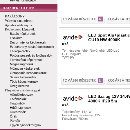
Fej- és fülhallgatók
AJÁNDÉK ÖTLETEK
KARÁCSONY
Valentin napi ötletek
Ajándék utalványok
Képkeretek, képtartók
Babás képkeretek
LED Spot Alu+plasti
Családfa
GU10 NW 4000K
Decor Interior képkeretek
izzó
Ezüst/arany hatású képkeretek
Természetes fehér fényű fehér LED izzó
Fa képkeretek
GU10 foglalat
Fotócsipeszek és fotóhuzalok
7W/49W
Fémhatású képkeretek
Magasságmérők
Műanyag képkeretek
Öntapadós szobadekorok
Szives képkeretek
Több képes keretek
Üveg keretek
Fényképes ajándéktárgyak
Ajándékdobozok
LED Szalag 12V 14.4
Fotókockák
4000K IP20 5m
Hógömbök
izzó
Hűtőmágnesek
Teljesítmény: 14,4 W
Kulcstartók
Feszültség tartomány: 12V
Órák
Fényáram: 780 lm
Párnák
Egyéb ajándéktárgyak