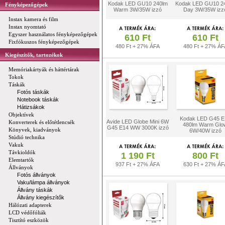
Kodak LED GU10 240lm
Kodak LED GU10 2
Fényképezőgépek
Warm 3W/35W izzó
Day 3W/35W izz
Instax kamera és film
Instax nyomtató
Egyszer használatos fényképezőgépek
610 Ft
610 Ft
Fixfókuszos fényképezőgépek
480 Ft + 27% ÁFA
480 Ft + 27% ÁF
Kiegészítők, tartozékok
Memóriakártyák és háttértárak
Tokok
Táskák
Fotós táskák
Notebook táskák
Hátizsákok
Objektívek
Kodak LED G45 E
Avide LED Globe Mini 6W
Konverterek és előtétlencsék
480lm Warm Glo
G45 E14 WW 3000K izzó
Könyvek, kiadványok
6W/40W izzó
Stúdió technika
Vakuk
Távkioldók
1 190 Ft
800 Ft
Elemtartók
937 Ft + 27% ÁFA
630 Ft + 27% ÁF
Állványok
Fotós állványok
Vaku/lámpa állványok
Állvány táskák
Állvány kiegészítők
Hálózati adapterek
LCD védőfóliák
Tisztító eszközök