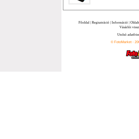
Főoldal
|
Regisztráció
|
Információ
|
Oldal
Vásárlói vissz
Utolsó adatfris
© FotoMarket - 2