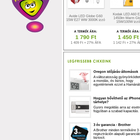
Kodak LED A60 E
Avide LED Globe G60
1450lm Warm Gl
15W E27 WW 3000K izzó
15W/100W izzó
1 790 Ft
1 450 Ft
1 409 Ft + 27% ÁFA
1 142 Ft + 27% Á
Oregon időjárás-állomások
A változatosság gyönyörködtet,
a mondás, és biztos, hogy
egyetértenek ezzel a Hamánál 
Hogyan bővíthető az iPhon
tárhelye?
Gyors megoldás arra az esetr
fogyóban a szabad kapacitás.
3 év garancia - Brother
A Brother minden termékére 3
regisztráción alapuló garanciát
biztosít.