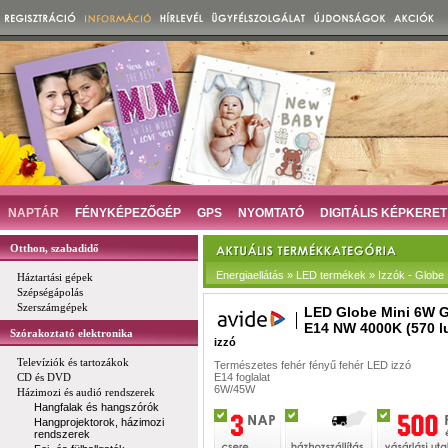
NAPTÁR
FÉNYKÉPEZŐGÉP
GPS
NYOMTATÓ
DIGITÁLIS KÉPKERET
Otthon, szabadidő
Energiaellátás » LED termékek » Izzók - Globe
Háztartási gépek
Szépségápolás
Szerszámgépek
LED Globe Mini 6W 
E14 NW 4000K (570 
Szórakoztató elektronika
izzó
Televíziók és tartozákok
Természetes fehér fényű fehér LED izzó
CD és DVD
E14 foglalat
6W/45W
Házimozi és audió rendszerek
Hangfalak és hangszórók
Hangprojektorok, házimozi
rendszerek