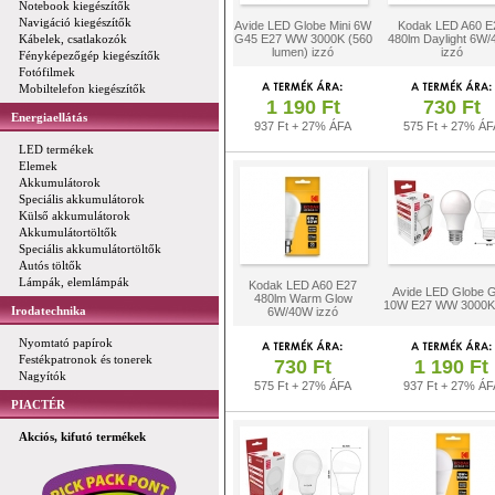
Notebook kiegészítők
Navigáció kiegészítők
Avide LED Globe Mini 6W
Kodak LED A60 E
Kábelek, csatlakozók
G45 E27 WW 3000K (560
480lm Daylight 6W
lumen) izzó
izzó
Fényképezőgép kiegészítők
Fotófilmek
Mobiltelefon kiegészítők
1 190 Ft
730 Ft
Energiaellátás
937 Ft + 27% ÁFA
575 Ft + 27% ÁF
LED termékek
Elemek
Akkumulátorok
Speciális akkumulátorok
Külső akkumulátorok
Akkumulátortöltők
Speciális akkumulátortöltők
Autós töltők
Lámpák, elemlámpák
Kodak LED A60 E27
Avide LED Globe 
480lm Warm Glow
10W E27 WW 3000K 
Irodatechnika
6W/40W izzó
Nyomtató papírok
Festékpatronok és tonerek
730 Ft
1 190 Ft
Nagyítók
575 Ft + 27% ÁFA
937 Ft + 27% ÁF
PIACTÉR
Akciós, kifutó termékek