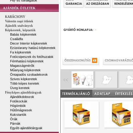
Fej- és fülhallgatók
AJÁNDÉK ÖTLETEK
KARÁCSONY
Valentin napi ötletek
Ajándék utalványok
-
Képkeretek, képtartók
Babás képkeretek
Családfa
Decor Interior képkeretek
Ezüst/arany hatású képkeretek
Fa képkeretek
Fotócsipeszek és fotóhuzalok
Fémhatású képkeretek
Magasságmérők
Műanyag képkeretek
Öntapadós szobadekorok
Szives képkeretek
Több képes keretek
Üveg keretek
Fényképes ajándéktárgyak
Ajándékdobozok
Fotókockák
Hógömbök
Hűtőmágnesek
Kulcstartók
Órák
Párnák
Egyéb ajándéktárgyak