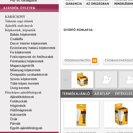
Fej- és fülhallgatók
AJÁNDÉK ÖTLETEK
KARÁCSONY
Valentin napi ötletek
Ajándék utalványok
-
Képkeretek, képtartók
Babás képkeretek
Családfa
Decor Interior képkeretek
Ezüst/arany hatású képkeretek
Fa képkeretek
Fotócsipeszek és fotóhuzalok
Fémhatású képkeretek
Magasságmérők
Műanyag képkeretek
Öntapadós szobadekorok
Szives képkeretek
Több képes keretek
Üveg keretek
Fényképes ajándéktárgyak
Ajándékdobozok
Fotókockák
Hógömbök
Hűtőmágnesek
Kulcstartók
Órák
Párnák
Egyéb ajándéktárgyak