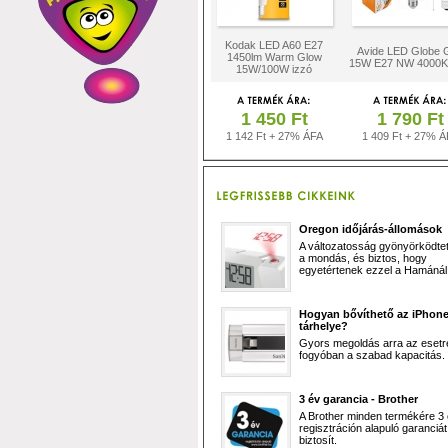
Kodak LED A60 E27
Avide LED Globe 
1450lm Warm Glow
15W E27 NW 4000K 
15W/100W izzó
1 450 Ft
1 790 Ft
1 142 Ft + 27% ÁFA
1 409 Ft + 27% Á
Oregon időjárás-állomások
A változatosság gyönyörködtet,
a mondás, és biztos, hogy
egyetértenek ezzel a Hamánál 
Hogyan bővíthető az iPhon
tárhelye?
Gyors megoldás arra az esetr
fogyóban a szabad kapacitás.
3 év garancia - Brother
A Brother minden termékére 3
regisztráción alapuló garanciát
biztosít.