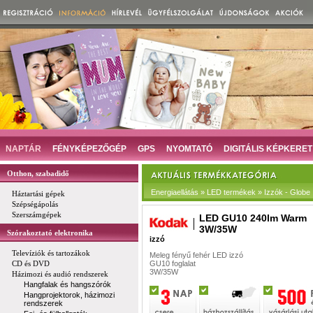
NAPTÁR
FÉNYKÉPEZŐGÉP
GPS
NYOMTATÓ
DIGITÁLIS KÉPKERET
Otthon, szabadidő
Energiaellátás » LED termékek » Izzók - Globe
Háztartási gépek
Szépségápolás
Szerszámgépek
LED GU10 240lm Warm
3W/35W
Szórakoztató elektronika
izzó
Televíziók és tartozákok
Meleg fényű fehér LED izzó
CD és DVD
GU10 foglalat
3W/35W
Házimozi és audió rendszerek
Hangfalak és hangszórók
Hangprojektorok, házimozi
rendszerek