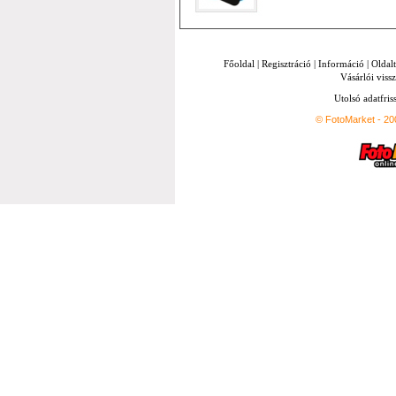
Főoldal
|
Regisztráció
|
Információ
|
Oldal
Vásárlói vissz
Utolsó adatfris
© FotoMarket - 2