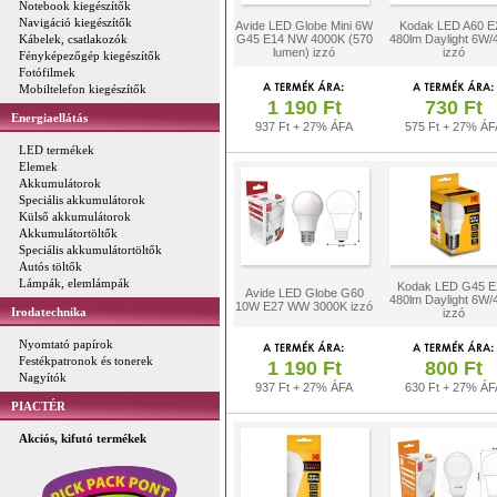
Notebook kiegészítők
Navigáció kiegészítők
Avide LED Globe Mini 6W
Kodak LED A60 E
Kábelek, csatlakozók
G45 E14 NW 4000K (570
480lm Daylight 6W
lumen) izzó
izzó
Fényképezőgép kiegészítők
Fotófilmek
Mobiltelefon kiegészítők
1 190 Ft
730 Ft
Energiaellátás
937 Ft + 27% ÁFA
575 Ft + 27% ÁF
LED termékek
Elemek
Akkumulátorok
Speciális akkumulátorok
Külső akkumulátorok
Akkumulátortöltők
Speciális akkumulátortöltők
Autós töltők
Lámpák, elemlámpák
Kodak LED G45 E
Avide LED Globe G60
480lm Daylight 6W
10W E27 WW 3000K izzó
Irodatechnika
izzó
Nyomtató papírok
Festékpatronok és tonerek
1 190 Ft
800 Ft
Nagyítók
937 Ft + 27% ÁFA
630 Ft + 27% ÁF
PIACTÉR
Akciós, kifutó termékek