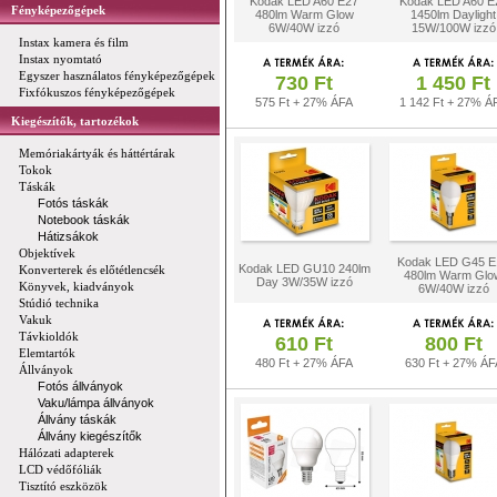
Kodak LED A60 E27
Kodak LED A60 E
Fényképezőgépek
480lm Warm Glow
1450lm Daylight
6W/40W izzó
15W/100W izzó
Instax kamera és film
Instax nyomtató
Egyszer használatos fényképezőgépek
730 Ft
1 450 Ft
Fixfókuszos fényképezőgépek
575 Ft + 27% ÁFA
1 142 Ft + 27% Á
Kiegészítők, tartozékok
Memóriakártyák és háttértárak
Tokok
Táskák
Fotós táskák
Notebook táskák
Hátizsákok
Objektívek
Kodak LED G45 E
Kodak LED GU10 240lm
Konverterek és előtétlencsék
480lm Warm Glo
Day 3W/35W izzó
Könyvek, kiadványok
6W/40W izzó
Stúdió technika
Vakuk
Távkioldók
610 Ft
800 Ft
Elemtartók
480 Ft + 27% ÁFA
630 Ft + 27% ÁF
Állványok
Fotós állványok
Vaku/lámpa állványok
Állvány táskák
Állvány kiegészítők
Hálózati adapterek
LCD védőfóliák
Tisztító eszközök