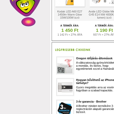
Kodak LED A60 E27
Avide LED Globe Mi
1450lm Warm Glow
G45 E14 NW 4000K
15W/100W izzó
lumen) izzó
1 450 Ft
1 190 Ft
1 142 Ft + 27% ÁFA
937 Ft + 27% Á
Oregon időjárás-állomások
A változatosság gyönyörködtet,
a mondás, és biztos, hogy
egyetértenek ezzel a Hamánál 
Hogyan bővíthető az iPhon
tárhelye?
Gyors megoldás arra az esetr
fogyóban a szabad kapacitás.
3 év garancia - Brother
A Brother minden termékére 3
regisztráción alapuló garanciát
biztosít.