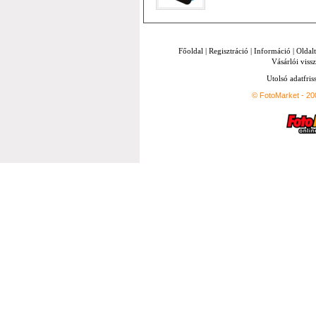
Főoldal
|
Regisztráció
|
Információ
|
Oldal
Vásárlói vissz
Utolsó adatfris
© FotoMarket - 2