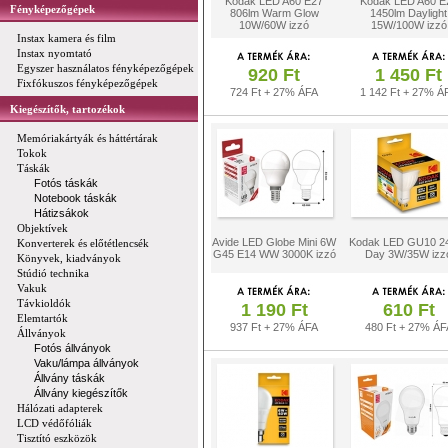
Kodak LED A60 E27
Kodak LED A60 E
Fényképezőgépek
806lm Warm Glow
1450lm Daylight
10W/60W izzó
15W/100W izzó
Instax kamera és film
Instax nyomtató
Egyszer használatos fényképezőgépek
920 Ft
1 450 Ft
Fixfókuszos fényképezőgépek
724 Ft + 27% ÁFA
1 142 Ft + 27% Á
Kiegészítők, tartozékok
Memóriakártyák és háttértárak
Tokok
Táskák
Fotós táskák
Notebook táskák
Hátizsákok
Objektívek
Avide LED Globe Mini 6W
Kodak LED GU10 2
Konverterek és előtétlencsék
G45 E14 WW 3000K izzó
Day 3W/35W izz
Könyvek, kiadványok
Stúdió technika
Vakuk
Távkioldók
1 190 Ft
610 Ft
Elemtartók
937 Ft + 27% ÁFA
480 Ft + 27% ÁF
Állványok
Fotós állványok
Vaku/lámpa állványok
Állvány táskák
Állvány kiegészítők
Hálózati adapterek
LCD védőfóliák
Tisztító eszközök