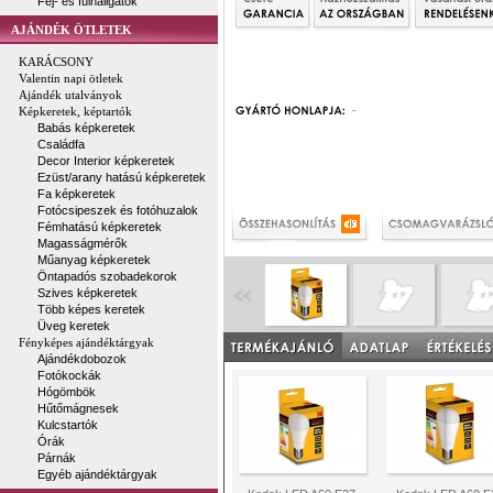
Fej- és fülhallgatók
AJÁNDÉK ÖTLETEK
KARÁCSONY
Valentin napi ötletek
Ajándék utalványok
-
Képkeretek, képtartók
Babás képkeretek
Családfa
Decor Interior képkeretek
Ezüst/arany hatású képkeretek
Fa képkeretek
Fotócsipeszek és fotóhuzalok
Fémhatású képkeretek
Magasságmérők
Műanyag képkeretek
Öntapadós szobadekorok
Szives képkeretek
Több képes keretek
Üveg keretek
Fényképes ajándéktárgyak
Ajándékdobozok
Fotókockák
Hógömbök
Hűtőmágnesek
Kulcstartók
Órák
Párnák
Egyéb ajándéktárgyak