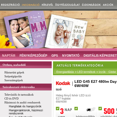
NAPTÁR
FÉNYKÉPEZŐGÉP
GPS
NYOMTATÓ
DIGITÁLIS KÉPKERET
Otthon, szabadidő
Energiaellátás » LED termékek » Izzók - Globe
Háztartási gépek
Szépségápolás
Szerszámgépek
LED G45 E27 480lm Day
6W/40W
Szórakoztató elektronika
izzó
Televíziók és tartozákok
Hideg fényű fehér LED izzó
CD és DVD
E27 foglalat
6W/40W
Házimozi és audió rendszerek
Hangfalak és hangszórók
Hangprojektorok, házimozi
rendszerek