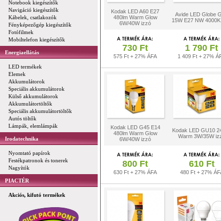
Notebook kiegészítők
Navigáció kiegészítők
Kodak LED A60 E27
Avide LED Globe 
Kábelek, csatlakozók
480lm Warm Glow
15W E27 NW 4000K 
6W/40W izzó
Fényképezőgép kiegészítők
Fotófilmek
Mobiltelefon kiegészítők
730 Ft
1 790 Ft
Energiaellátás
575 Ft + 27% ÁFA
1 409 Ft + 27% Á
LED termékek
Elemek
Akkumulátorok
Speciális akkumulátorok
Külső akkumulátorok
Akkumulátortöltők
Speciális akkumulátortöltők
Autós töltők
Lámpák, elemlámpák
Kodak LED G45 E14
Kodak LED GU10 2
480lm Warm Glow
Warm 3W/35W iz
Irodatechnika
6W/40W izzó
Nyomtató papírok
Festékpatronok és tonerek
800 Ft
610 Ft
Nagyítók
630 Ft + 27% ÁFA
480 Ft + 27% ÁF
PIACTÉR
Akciós, kifutó termékek