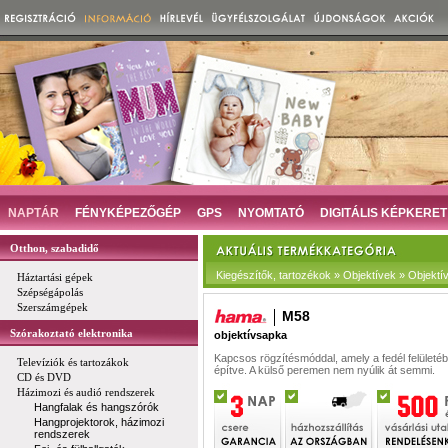
NAPTÁR
FÉNYKÉPEZŐGÉP
GPS
NYOMTATÓ
DIGITÁLIS KÉPKERET
Otthon, szabadidő
Kiegészítők, tartozékok » Objektívek » Objekt
Háztartási gépek
Szépségápolás
Szerszámgépek
M58
Szórakoztató elektronika
objektívsapka
Kapcsos rögzítésmóddal, amely a fedél felületé
Televíziók és tartozákok
építve. A külső peremen nem nyúlik át semmi.
CD és DVD
Házimozi és audió rendszerek
Hangfalak és hangszórók
Hangprojektorok, házimozi
rendszerek