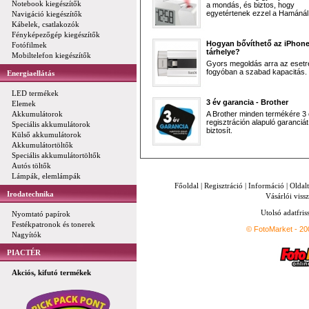
Notebook kiegészítők
a mondás, és biztos, hogy
egyetértenek ezzel a Hamánál 
Navigáció kiegészítők
Kábelek, csatlakozók
Fényképezőgép kiegészítők
Hogyan bővíthető az iPhon
Fotófilmek
tárhelye?
Mobiltelefon kiegészítők
Gyors megoldás arra az esetr
fogyóban a szabad kapacitás.
Energiaellátás
LED termékek
3 év garancia - Brother
Elemek
Akkumulátorok
A Brother minden termékére 3
regisztráción alapuló garanciát
Speciális akkumulátorok
biztosít.
Külső akkumulátorok
Akkumulátortöltők
Speciális akkumulátortöltők
Autós töltők
Lámpák, elemlámpák
Főoldal
|
Regisztráció
|
Információ
|
Oldal
Irodatechnika
Vásárlói vissz
Utolsó adatfris
Nyomtató papírok
Festékpatronok és tonerek
© FotoMarket - 2
Nagyítók
PIACTÉR
Akciós, kifutó termékek