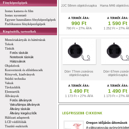
Fényképezőgépek
JJC 58mm objektívsapka
Hama M46 objektívs
Instax kamera és film
Instax nyomtató
Egyszer használatos fényképezőgépek
990 Ft
1 590 Ft
Fixfókuszos fényképezőgépek
780 Ft + 27% ÁFA
1 252 Ft + 27% Á
Kiegészítők, tartozékok
Memóriakártyák és háttértárak
Tokok
Táskák
Fotós táskák
Notebook táskák
Hátizsákok
Objektívek
Konverterek és előtétlencsék
Dörr 77mm zsinóros
Dörr 67mm zsinór
Könyvek, kiadványok
objektívsapka
objektívsapka
Stúdió technika
Vakuk
Távkioldók
1 490 Ft
1 490 Ft
Elemtartók
Állványok
1 173 Ft + 27% ÁFA
1 173 Ft + 27% Á
Fotós állványok
Vaku/lámpa állványok
Állvány táskák
Állvány kiegészítők
Hálózati adapterek
LCD védőfóliák
Oregon időjárás-állomások
Tisztító eszközök
A változatosság gyönyörködtet,