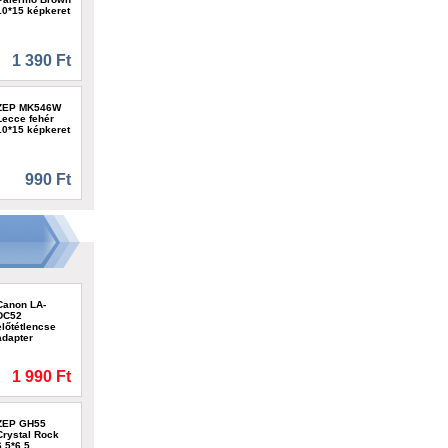
10*15 képkeret
1 390 Ft
ZEP MK546W
Lecce fehér
10*15 képkeret
990 Ft
Canon LA-
DC52
előtétlencse
adapter
1 990 Ft
ZEP GH55
Crystal Rock
6,5*6,5