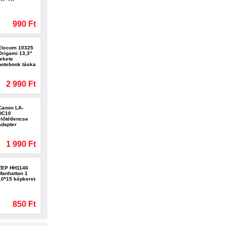
990 Ft
Elecom 10325
Origami 13,3"
fekete
notebook táska
2 990 Ft
Canon LA-
DC10
előtétlencse
adapter
1 990 Ft
ZEP HH1146
Manhattan 1
10*15 képkeret
850 Ft