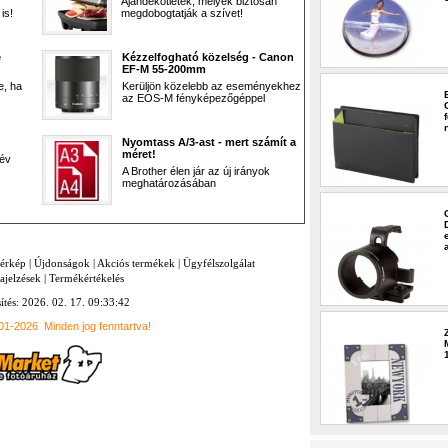
Ajándékötletek, melyek biztosan
is!
megdobogtatják a szívet!
e
Kézzelfogható közelség - Canon
EF-M 55-200mm
e, ha
Kerüljön közelebb az eseményekhez
az EOS-M fényképezőgéppel
Nyomtass A/3-ast - mert számít a
méret!
 év
A Brother élen jár az új irányok
meghatározásában
térkép
|
Újdonságok
|
Akciós termékek
|
Ügyfélszolgálat
ajelzések
|
Termékértékelés
sítés: 2026. 02. 17. 09:33:42
001-2026
Minden jog fenntartva!