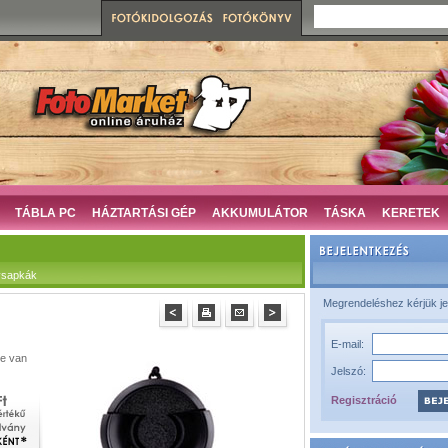
TÁBLA PC
HÁZTARTÁSI GÉP
AKKUMULÁTOR
TÁSKA
KERETEK
ívsapkák
Megrendeléshez kérjük je
E-mail:
be van
Jelszó:
Regisztráció