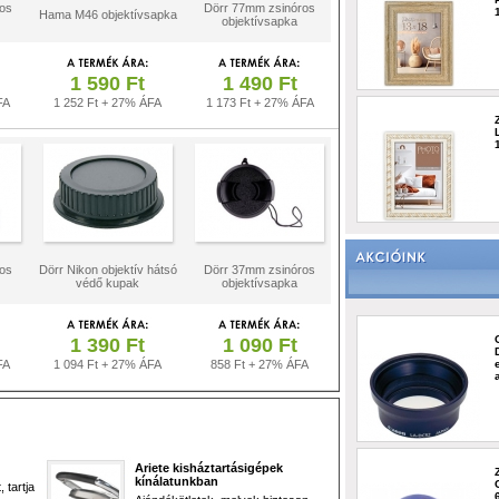
os
Dörr 77mm zsinóros
Hama M46 objektívsapka
objektívsapka
1 590 Ft
1 490 Ft
FA
1 252 Ft + 27% ÁFA
1 173 Ft + 27% ÁFA
os
Dörr Nikon objektív hátsó
Dörr 37mm zsinóros
védő kupak
objektívsapka
1 390 Ft
1 090 Ft
FA
1 094 Ft + 27% ÁFA
858 Ft + 27% ÁFA
Ariete kisháztartásigépek
kínálatunkban
 tartja