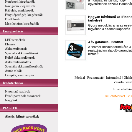
a mondás, és biztos, hogy
Notebook kiegészítők
egyetértenek ezzel a Hamánál 
Navigáció kiegészítők
Kábelek, csatlakozók
Fényképezőgép kiegészítők
Hogyan bővíthető az iPhon
Fotófilmek
tárhelye?
Mobiltelefon kiegészítők
Gyors megoldás arra az esetr
fogyóban a szabad kapacitás.
Energiaellátás
LED termékek
3 év garancia - Brother
Elemek
A Brother minden termékére 3
Akkumulátorok
regisztráción alapuló garanciát
Speciális akkumulátorok
biztosít.
Külső akkumulátorok
Akkumulátortöltők
Speciális akkumulátortöltők
Autós töltők
Lámpák, elemlámpák
Főoldal
|
Regisztráció
|
Információ
|
Oldal
Vásárlói vissz
Irodatechnika
Utolsó adatfris
Nyomtató papírok
Festékpatronok és tonerek
© FotoMarket - 2
Nagyítók
PIACTÉR
Akciós, kifutó termékek