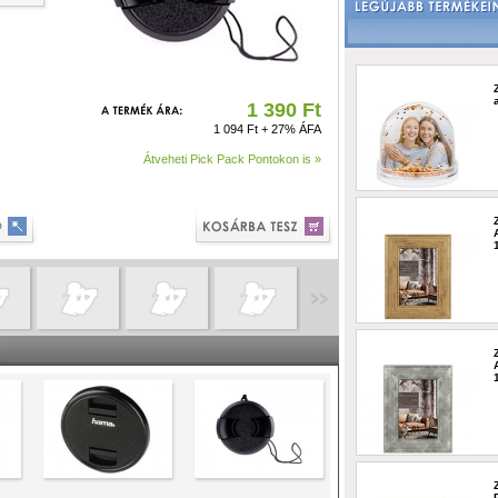
1 390 Ft
1 094 Ft + 27% ÁFA
Átveheti Pick Pack Pontokon is »