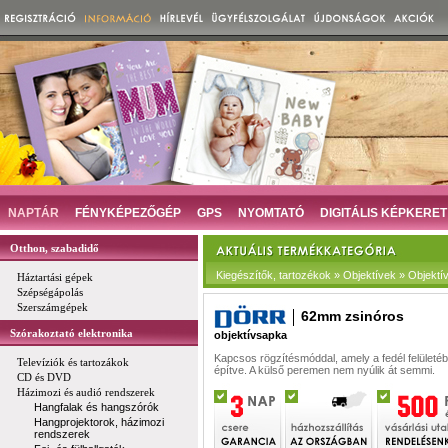
NAPTÁR
FÉNYKÉPEZŐGÉP
GPS
NYOMTATÓ
DIGITÁLIS KÉPKERET
Otthon, szabadidő
Kiegészítők, tartozékok » Objektívek » Objekt
Háztartási gépek
Szépségápolás
Szerszámgépek
62mm zsinóros
Szórakoztató elektronika
objektívsapka
Kapcsos rögzítésmóddal, amely a fedél felületé
Televíziók és tartozákok
építve. A külső peremen nem nyúlik át semmi.
CD és DVD
Házimozi és audió rendszerek
Hangfalak és hangszórók
Hangprojektorok, házimozi
rendszerek