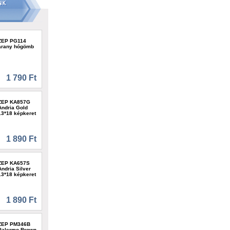
ZEP PG114
arany hógömb
1 790 Ft
ZEP KA857G
Andria Gold
13*18 képkeret
1 890 Ft
ZEP KA657S
Andria Silver
13*18 képkeret
1 890 Ft
ZEP PM346B
Palermo Brown