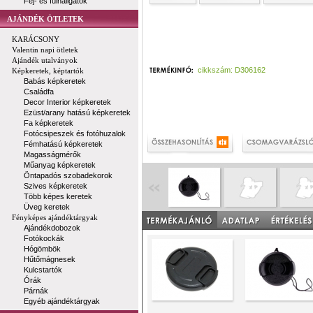
Fej- és fülhallgatók
AJÁNDÉK ÖTLETEK
KARÁCSONY
Valentin napi ötletek
Ajándék utalványok
cikkszám: D306162
Képkeretek, képtartók
Babás képkeretek
Családfa
Decor Interior képkeretek
Ezüst/arany hatású képkeretek
Fa képkeretek
Fotócsipeszek és fotóhuzalok
Fémhatású képkeretek
Magasságmérők
Műanyag képkeretek
Öntapadós szobadekorok
Szives képkeretek
Több képes keretek
Üveg keretek
Fényképes ajándéktárgyak
Ajándékdobozok
Fotókockák
Hógömbök
Hűtőmágnesek
Kulcstartók
Órák
Párnák
Egyéb ajándéktárgyak