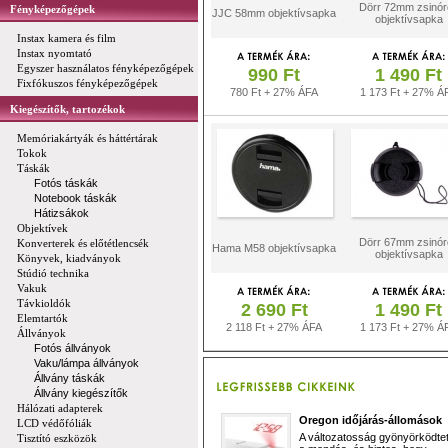
Dörr 72mm zsinór
Fényképezőgépek
JJC 58mm objektívsapka
objektívsapka
Instax kamera és film
Instax nyomtató
Egyszer használatos fényképezőgépek
990 Ft
1 490 Ft
Fixfókuszos fényképezőgépek
780 Ft + 27% ÁFA
1 173 Ft + 27% Á
Kiegészítők, tartozékok
Memóriakártyák és háttértárak
Tokok
Táskák
Fotós táskák
Notebook táskák
Hátizsákok
Objektívek
Dörr 67mm zsinór
Konverterek és előtétlencsék
Hama M58 objektívsapka
objektívsapka
Könyvek, kiadványok
Stúdió technika
Vakuk
Távkioldók
2 690 Ft
1 490 Ft
Elemtartók
2 118 Ft + 27% ÁFA
1 173 Ft + 27% Á
Állványok
Fotós állványok
Vaku/lámpa állványok
Állvány táskák
Állvány kiegészítők
Hálózati adapterek
Oregon időjárás-állomások
LCD védőfóliák
A változatosság gyönyörködtet,
Tisztító eszközök