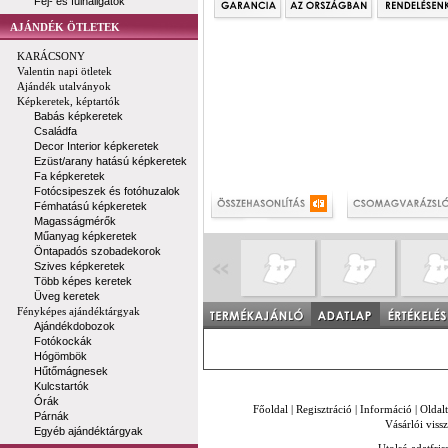
Fej- és fülhallgatók
AJÁNDÉK ÖTLETEK
KARÁCSONY
Valentin napi ötletek
Ajándék utalványok
Képkeretek, képtartók
Babás képkeretek
Családfa
Decor Interior képkeretek
Ezüst/arany hatású képkeretek
Fa képkeretek
Fotócsipeszek és fotóhuzalok
Fémhatású képkeretek
Magasságmérők
Műanyag képkeretek
Öntapadós szobadekorok
Szives képkeretek
Több képes keretek
Üveg keretek
Fényképes ajándéktárgyak
Ajándékdobozok
Fotókockák
Hógömbök
Hűtőmágnesek
Kulcstartók
Órák
Főoldal
|
Regisztráció
|
Információ
|
Oldal
Párnák
Vásárlói vissz
Egyéb ajándéktárgyak