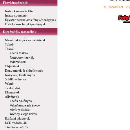
Utolsó adatfris
Fényképezőgépek
© FotoMarket - 2
Instax kamera és film
Instax nyomtató
Egyszer használatos fényképezőgépek
Fixfókuszos fényképezőgépek
Kiegészítők, tartozékok
Memóriakártyák és háttértárak
Tokok
Táskák
Fotós táskák
Notebook táskák
Hátizsákok
Objektívek
Konverterek és előtétlencsék
Könyvek, kiadványok
Stúdió technika
Vakuk
Távkioldók
Elemtartók
Állványok
Fotós állványok
Vaku/lámpa állványok
Állvány táskák
Állvány kiegészítők
Hálózati adapterek
LCD védőfóliák
Tisztító eszközök