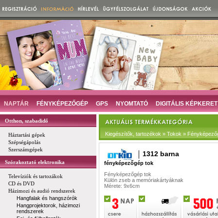
NAPTÁR
FÉNYKÉPEZŐGÉP
GPS
NYOMTATÓ
DIGITÁLIS KÉPKERET
Otthon, szabadidő
Kiegészítők, tartozékok » Tokok » Fényképező
Háztartási gépek
Szépségápolás
Szerszámgépek
1312 barna
Szórakoztató elektronika
fényképezőgép tok
Fényképezőgép tok
Televíziók és tartozákok
Külön zseb a memóriakártyáknak
CD és DVD
Mérete: 9x6cm
Házimozi és audió rendszerek
Hangfalak és hangszórók
Hangprojektorok, házimozi
rendszerek