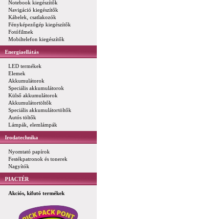
Notebook kiegészítők
Navigáció kiegészítők
Kábelek, csatlakozók
Fényképezőgép kiegészítők
Fotófilmek
Mobiltelefon kiegészítők
Energiaellátás
LED termékek
Elemek
Akkumulátorok
Speciális akkumulátorok
Külső akkumulátorok
Akkumulátortöltők
Speciális akkumulátortöltők
Autós töltők
Lámpák, elemlámpák
Irodatechnika
Nyomtató papírok
Festékpatronok és tonerek
Nagyítók
PIACTÉR
Akciós, kifutó termékek